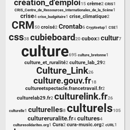
création_d'emploi
crème
15
2
1
CRIS
1
CRIS_Centre_de_Ressources_Internationales_de_la_Scène
crise
crise_climatique
4
1
2
crise_budgétaire
CRM
Crontab
croisé
50
2
6
1
1
Cryptsetup
CSE
css
cubieboard
cultur
cubox
38
20
3
7
culture
695
1
culture_bretonne
culture_et_ruralité
culture_lab_29
2
2
Culture_Link
26
culture.gouv.fr
18
cultureetspectacle.francetravail.fr
2
culturelink.fr
culturelab29.fr
2
26
culturels
culturelles
1
8
105
culturelle
cultureruralite.fr
cultures
4
4
Cura
cura-music.org
1
2
2
1
culturesolidarites.org
cURL