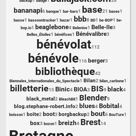
1
1
28
backup
badge
base
bananapi
6
1
1
21
1
banque
bar-bars
bases
bbb
1
1
1
8
1
1
basse
bassoontracker
bazar
BD
be-BOP
be-
beaglebone
Belle-Ile
1
4
1
3
bop.io
Belenios
Bénévalibre
1
1
3
Belles_Étoiles
bénéfices
bénévolat
112
bénévole
berger
116
3
bibliothèque
42
Bilan
1
2
1
Biennales_Internationales_du_Spectacle
bilan_carbone
billetterie
BIS
Binic
black
BIOA
15
4
3
9
4
Blender
black_metal
2
1
9
BleachBit
blues
Bobital
blog.stephane-robert.info
2
4
4
bout
boot
boîte
borgbackup
1
2
3
2
6
1
boisson
BouTure
Brest
breizh
box
3
1
4
14
bozon