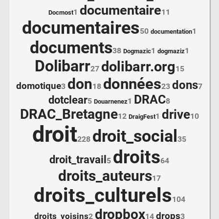
documentaire
1
11
Docmost
documentaires
50
1
documentation
documents
38
1
1
Dogmazic
dogmaziz
Dolibarr
dolibarr.org
27
15
données
don
dons
domotique
3
18
23
7
DRAC
dotclear
5
1
8
Douarnenez
DRAC_Bretagne
drive
12
1
10
DraigFest
droit
droit_social
228
35
droits
droit_travail
5
64
droits_auteurs
17
droits_culturels
104
dropbox
drops
droits_voisins
2
14
3