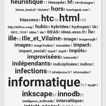
heuristique
hf
Hexopée
11
2
5
1
HF+Bretagne
hors
1
1
9
1
hirens_bootcd
histoire
howtogeek.com
html
htc
htaccess
3
74
153
hubic
hybrides
hydrogen
IA
1
4
3
2
2
http://loffice.coop
Île
IDEAS
ideas.asso.fr
1
1
1
2
2
3
IDCC_1518
Iddac
ide
ille
Ille_et_Vilaine
image
12
9
3
1
imagemagik
impact
images
4
1
1
5
ImageToolbox
immobilier
impôts
impact_social
2
1
1
4
impot
impôt
improvisées
8
1
indemnité
indépendants
indiciplinées
indico
9
2
2
infections
19
1
1
infoidevice.fr
information
informatique
917
1
INJEP
inkscape
innodb
27
21
interceltique
1
3
Intelligence_Artificielle