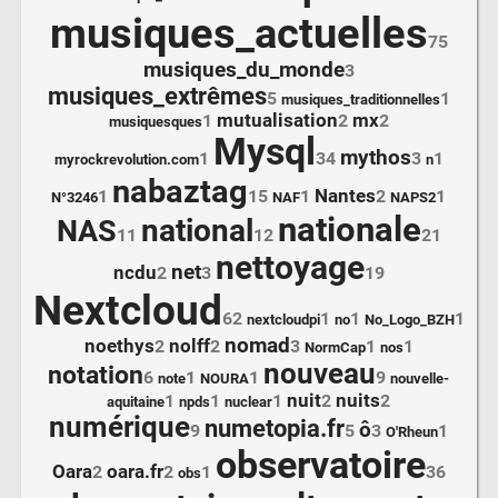
musiques_actuelles
75
musiques_du_monde
3
musiques_extrêmes
5
1
musiques_traditionnelles
mutualisation
mx
1
2
2
musiquesques
Mysql
mythos
1
34
3
1
myrockrevolution.com
n
nabaztag
Nantes
1
15
1
2
1
N°3246
NAF
NAPS2
nationale
national
NAS
11
12
21
nettoyage
net
ncdu
2
3
19
Nextcloud
62
1
1
1
nextcloudpi
no
No_Logo_BZH
nomad
noethys
nolff
2
2
3
1
1
NormCap
nos
nouveau
notation
6
1
1
9
note
NOURA
nouvelle-
nuit
nuits
1
1
1
2
2
aquitaine
npds
nuclear
numérique
numetopia.fr
ô
9
5
3
1
O'Rheun
observatoire
Oara
oara.fr
2
2
1
36
obs