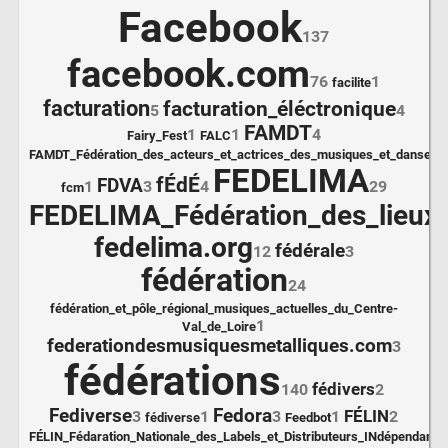
Facebook
137
facebook.com
76
1
facilite
facturation
facturation_éléctronique
5
4
FAMDT
1
1
4
Fairy_Fest
FALC
FAMDT_Fédération_des_acteurs_et_actrices_des_musiques_et_danses_tr
FEDELIMA
fÉdÉ
FDVA
1
3
4
29
fcm
FEDELIMA_Fédération_des_lieux
fedelima.org
fédérale
12
3
fédération
24
fédération_et_pôle_régional_musiques_actuelles_du_Centre-
1
Val_de_Loire
federationdesmusiquesmetalliques.com
3
fédérations
fédivers
140
2
Fediverse
Fedora
FÉLIN
3
1
3
1
2
fédiverse
Feedbot
FÉLIN_Fédaration_Nationale_des_Labels_et_Distributeurs_INdépendants