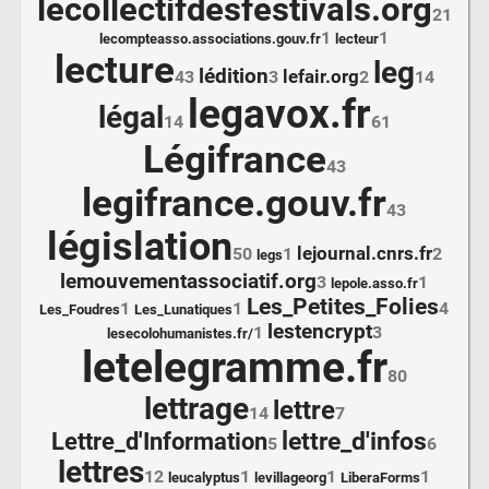
lecollectifdesfestivals.org
21
1
1
lecompteasso.associations.gouv.fr
lecteur
lecture
leg
lédition
lefair.org
43
3
2
14
legavox.fr
légal
14
61
Légifrance
43
legifrance.gouv.fr
43
législation
lejournal.cnrs.fr
50
1
2
legs
lemouvementassociatif.org
3
1
lepole.asso.fr
Les_Petites_Folies
1
1
4
Les_Foudres
Les_Lunatiques
lestencrypt
1
3
lesecolohumanistes.fr/
letelegramme.fr
80
lettrage
lettre
14
7
lettre_d'infos
Lettre_d'Information
5
6
lettres
12
1
1
1
leucalyptus
levillageorg
LiberaForms