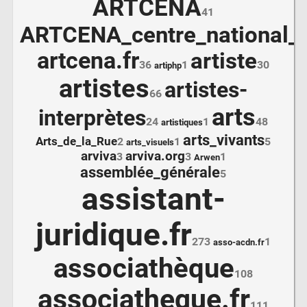
ARTCENA
41
ARTCENA_centre_national_d
artcena.fr
artiste
36
1
30
artiphp
artistes
artistes-
66
arts
interprètes
24
1
48
artistiques
arts_vivants
Arts_de_la_Rue
2
1
5
arts_visuels
arviva
arviva.org
3
3
1
Arwen
assemblée_générale
5
assistant-
juridique.fr
273
1
asso-acdn.fr
associathèque
108
associatheque.fr
111