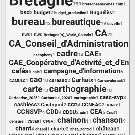
Bretagne
759
1
bretagneenscenes.com
bsd
budget
Buguélès
3
2
1
2
budget_production
bureau
bureautique
42
19
1
buvette
CA
1
1
22
BWS
BWS-Bretagne(s)_World_Sounds
CA_Conseil_d'Administration
22
cadre
CAE
1
14
8
cacophony
CAE_Coopérative_d'Activité_et_d'Emp
cafés
campagne_d'information
6
1
6
calc
cao
Carhaix
carasso
1
10
2
4
1
CAMULC
Carnavalorock
carthographie
carte
13
18
casc-svp
1
1
1
3
Cartocrise_2025
Cartocrise_2026
cartographie
ccn
cashless
Castopod
CCNEAC
3
2
4
2
1
CCNEP
CEA
CCNSVP
CDD
CDDU
4
4
2
1
5
1
cdn
Cecil
chainon
chanson
1
1
1
11
9
censure
CESER
CFGA
chant
château
charte
4
1
2
1
3
chapril
Chat_Control
chatons
1
1
2
1