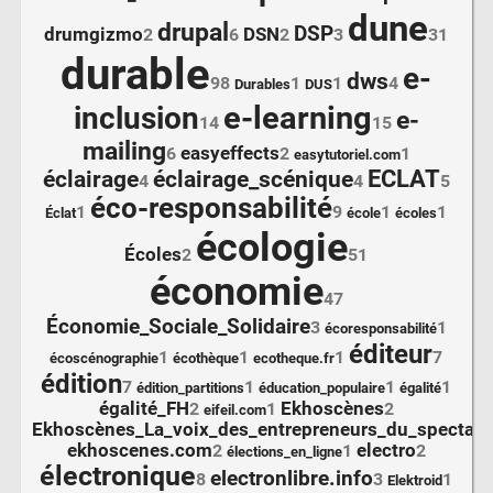
dune
drupal
DSP
drumgizmo
DSN
2
6
2
3
31
durable
e-
dws
98
1
1
4
Durables
DUS
e-learning
inclusion
e-
14
15
mailing
easyeffects
6
2
1
easytutoriel.com
ECLAT
éclairage
éclairage_scénique
4
4
5
éco-responsabilité
1
9
1
1
Éclat
école
écoles
écologie
Écoles
2
51
économie
47
Économie_Sociale_Solidaire
3
1
écoresponsabilité
éditeur
1
1
1
7
écoscénographie
écothèque
ecotheque.fr
édition
7
1
1
1
édition_partitions
éducation_populaire
égalité
égalité_FH
Ekhoscènes
2
1
2
eifeil.com
Ekhoscènes_La_voix_des_entrepreneurs_du_spectacle
ekhoscenes.com
electro
2
1
2
élections_en_ligne
électronique
electronlibre.info
8
3
1
Elektroid