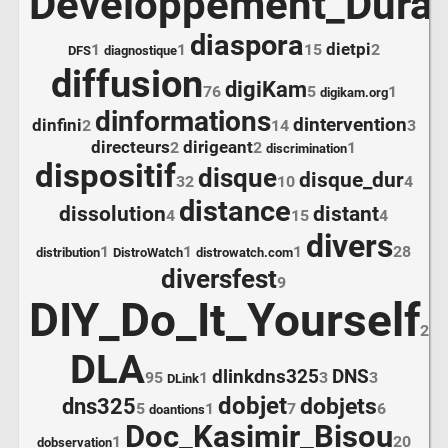
Développement_Durab
diaspora
dietpi
1
1
15
2
DFS
diagnostique
diffusion
digiKam
76
5
1
digikam.org
dinformations
dintervention
dinfini
2
14
3
directeurs
dirigeant
2
2
1
discrimination
dispositif
disque
disque_dur
32
10
4
distance
dissolution
distant
4
15
4
divers
1
1
1
28
distribution
DistroWatch
distrowatch.com
diversfest
9
DIY_Do_It_Yourself
289
DLA
dlinkdns325
DNS
95
1
3
3
DLink
dobjet
dobjets
dns325
5
1
7
6
doantions
Doc_Kasimir_Bisou
1
20
dobservation