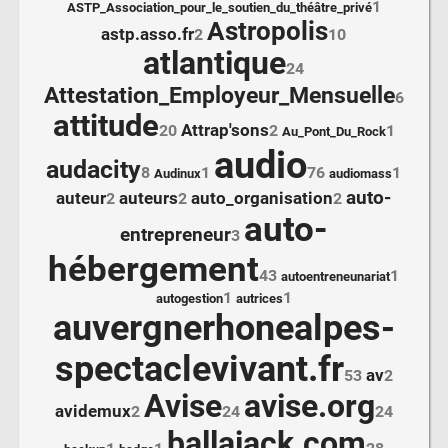
1
ASTP_Association_pour_le_soutien_du_théâtre_privé
Astropolis
astp.asso.fr
2
10
atlantique
24
Attestation_Employeur_Mensuelle
6
attitude
Attrap'sons
20
2
1
Au_Pont_Du_Rock
audio
audacity
8
1
76
1
Audinux
audiomass
auto-
auteur
auteurs
auto_organisation
2
2
2
auto-
entrepreneur
3
hébergement
43
1
autoentreneunariat
1
1
autogestion
autrices
auvergnerhonealpes-
spectaclevivant.fr
av
53
2
Avise
avise.org
avidemux
2
24
24
ballajack.com