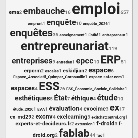
emploi
embauche
ema
2
16
657
enquête
1
10
1
emprunt
enquête_2026
enquêtes
36
1
1
1
enseignement
Entité
entrepreneur
entrepreunariat
119
ERP
entreprises
epcc
9
1
10
51
entretien
espace
erpcrm
eskidjian
2
1
2
6
escales
1
1
Espace_Associatif_Quimper_Cornouaille
espace-safer.com
ESS
espaces
4
76
1
ESS_Économie_Sociale_Solidaire
étude
État
esthétiques
éthique
5
7
4
10
ex
évaluation
evocime
1
1
4
3
17
étude_2026
EVA
excnv
exelearning
ex-md29
2
4
3
1
exitchatcontrol.org
f-droid
experts-et-decideurs.fr
f-
2
1
3
extension
fablab
droid.org
2
44
1
fac