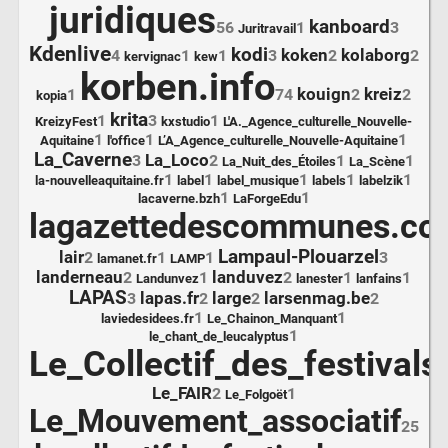
juridiques
kanboard
56
1
3
Juritravail
Kdenlive
kodi
koken
kolaborg
4
1
1
3
2
2
kervignac
kew
korben.info
kouign
kreiz
1
74
2
2
kopia
krita
1
3
1
KreizyFest
kxstudio
L'A._Agence_culturelle_Nouvelle-
1
1
1
Aquitaine
l'office
L’A_Agence_culturelle_Nouvelle-Aquitaine
La_Caverne
La_Loco
3
2
1
1
La_Nuit_des_Étoiles
La_Scène
1
1
1
1
1
la-nouvelleaquitaine.fr
label
label_musique
labels
labelzik
1
1
lacaverne.bzh
LaForgeEdu
lagazettedescommunes.co
Lampaul-Plouarzel
lair
2
1
1
3
lamanet.fr
LAMP
landerneau
landuvez
2
1
2
1
1
Landunvez
lanester
lanfains
LAPAS
lapas.fr
large
larsenmag.be
3
2
2
2
1
1
laviedesidees.fr
Le_Chainon_Manquant
1
le_chant_de_leucalyptus
Le_Collectif_des_festivals
4
Le_FAIR
2
1
Le_Folgoët
Le_Mouvement_associatif
25