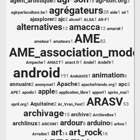
agent_artistique
agi-son.org
3
18
3
agrégateurs
1
28
1
1
agirparlaculture.be
aide
air
ajaxplorer
ajc
2
2
1
1
1
alcool
ALSA
Alt-F
alternatives
amacca
12
12
1
amarok
AME
1
1
82
amateur
amateurs
AME_association_mode_
1
1
1
1
1
Ampache
ANACT
anact.fr
Andel
Andel'ir
android
animation
191
1
6
AnduinOS
Apache
annuaire
apc
2
1
3
1
2
anonymat
apachefriends.org
apple
1
1
5
1
1
1
APE
apodio
application_libre
apport
après_mai
ARASV
Aquitaine
1
2
1
53
april.org
Ar_Vran_Fest
archivage
archive
15
2
1
ArchiveBox
ardour
arduino
archlinux
3
1
8
5
1
ARCOM
arkos
art_rock
art
1
14
16
Arradon