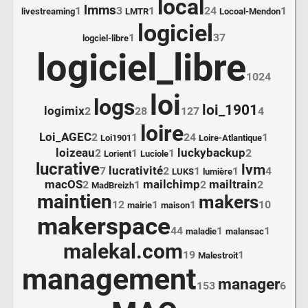
local
lmms
1
3
1
24
1
livestreaming
LMTR
Locoal-Mendon
logiciel
1
37
logciel-libre
logiciel_libre
1024
loi
logs
loi_1901
logimix
2
28
127
4
loire
Loi_AGEC
2
1
24
1
Loi1901
Loire-Atlantique
loizeau
luckybackup
2
1
1
2
Lorient
Luciole
lucrative
lvm
lucrativité
7
2
1
1
4
LUKS
lumière
macOS
mailchimp
mailtrain
2
1
2
2
MadBreizh
maintien
makers
12
1
1
10
mairie
maison
makerspace
44
1
1
maladie
malansac
malekal.com
19
1
Malestroit
management
manager
153
6