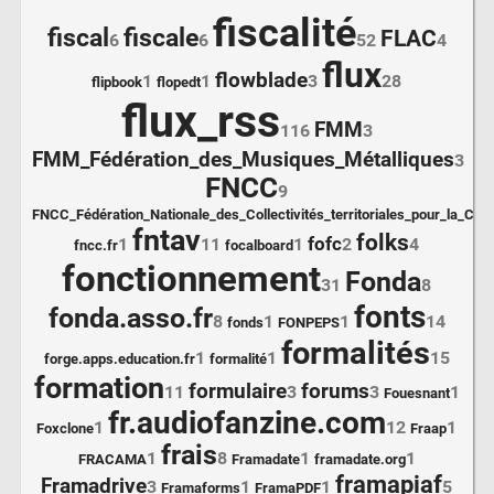
fiscalité
fiscal
fiscale
FLAC
6
6
52
4
flux
flowblade
1
1
3
28
flipbook
flopedt
flux_rss
FMM
116
3
FMM_Fédération_des_Musiques_Métalliques
3
FNCC
9
FNCC_Fédération_Nationale_des_Collectivités_territoriales_pour_la_Cult
fntav
folks
fofc
1
11
1
2
4
fncc.fr
focalboard
fonctionnement
Fonda
31
8
fonts
fonda.asso.fr
8
1
1
14
fonds
FONPEPS
formalités
1
1
15
forge.apps.education.fr
formalité
formation
formulaire
forums
11
3
3
1
Fouesnant
fr.audiofanzine.com
1
12
1
Foxclone
Fraap
frais
1
8
1
1
FRACAMA
Framadate
framadate.org
framapiaf
Framadrive
3
1
1
5
Framaforms
FramaPDF