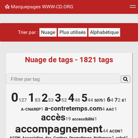
Marquepages WWW-CD.ORG
Nuage de tags
Mur d'images
Quotidien
Flux RS
Trier par :
Nuage
Plus utilisés
Alphabétique
Nuage de tags - 1821 tags
0
1
2
3
4
5
6
7
127
83
53
52
48
44
1
4
2
1
507h
8
a-contretemps.com
1
4
1
A-CNAREP
AAC
accès
19
1
accessibilité
accompagnement
44
1
ACDN
1
1
ACDN_Association_des_Centres_Dramatiques_Nationaux
achat