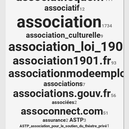
associatif
12
association
1734
association_culturelle
9
association_loi_190
association1901.fr
93
associationmodeemploi
associations
7
associations.gouv.fr
56
associées
2
assoconnect.com
51
ASTP
assurance
2
3
1
ASTP_association_pour_le_soutien_du_théatre_privé