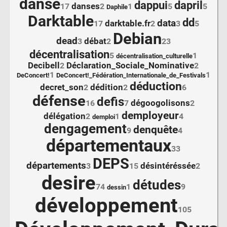
danse
dappui
dapril
danses
17
2
1
5
5
Daphile
Darktable
dd
data
darktable.fr
17
2
3
5
Debian
dead
débat
3
2
23
décentralisation
5
1
décentralisation_culturelle
Decibell
Déclaration_Sociale_Nominative
2
2
1
1
DeConcert!
DeConcert!_Fédération_Internationale_de_Festivals
déduction
decret_son
dédition
2
2
6
défense
defis
dégoogolisons
16
7
2
demployeur
délégation
2
1
4
demploi
dengagement
denquête
9
4
départementaux
33
DEPS
départements
désintéréssée
3
15
2
desire
détudes
74
1
9
dessin
développement
105