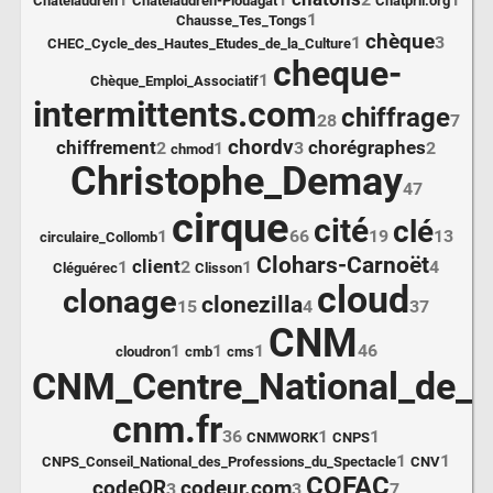
Châtelaudren
Châtelaudren-Plouagat
Chatpril.org
1
Chausse_Tes_Tongs
chèque
1
3
CHEC_Cycle_des_Hautes_Etudes_de_la_Culture
cheque-
1
Chèque_Emploi_Associatif
intermittents.com
chiffrage
28
7
chordv
chiffrement
chorégraphes
2
1
3
2
chmod
Christophe_Demay
47
cirque
cité
clé
1
66
19
13
circulaire_Collomb
Clohars-Carnoët
client
1
2
1
4
Cléguérec
Clisson
cloud
clonage
clonezilla
15
4
37
CNM
1
1
1
46
cloudron
cmb
cms
CNM_Centre_National_de_l
cnm.fr
36
1
1
CNMWORK
CNPS
1
1
CNPS_Conseil_National_des_Professions_du_Spectacle
CNV
COFAC
codeQR
codeur.com
3
3
7