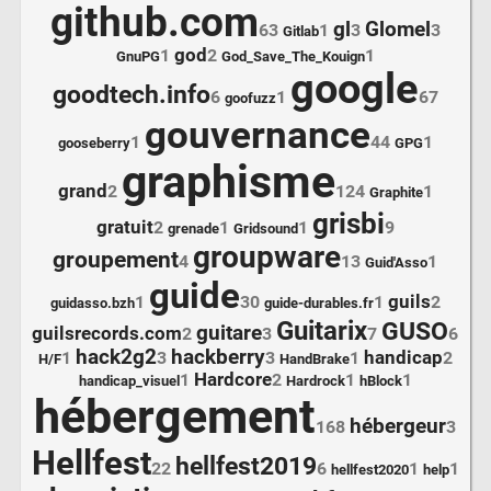
github.com
gl
Glomel
63
1
3
3
Gitlab
god
1
2
1
GnuPG
God_Save_The_Kouign
google
goodtech.info
6
1
67
goofuzz
gouvernance
1
44
1
gooseberry
GPG
graphisme
grand
2
124
1
Graphite
grisbi
gratuit
2
1
1
9
grenade
Gridsound
groupware
groupement
4
13
1
Guid'Asso
guide
guils
1
30
1
2
guidasso.bzh
guide-durables.fr
Guitarix
GUSO
guitare
guilsrecords.com
2
3
7
6
hack2g2
hackberry
handicap
1
3
3
1
2
H/F
HandBrake
Hardcore
1
2
1
1
handicap_visuel
Hardrock
hBlock
hébergement
hébergeur
168
3
Hellfest
hellfest2019
22
6
1
1
hellfest2020
help