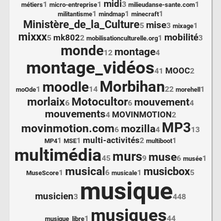
midi
1
1
3
1
métiers
micro-entreprise
milieudanse-sante.com
1
1
1
militantisme
mindmap
minecraft
Ministère_de_la_Culture
mise
5
3
1
mixage
mixxx
mobilité
mk802
5
2
1
3
mobilisationculturelle.org
monde
montage
12
4
montage_vidéos
MOOC
41
2
Morbihan
moodle
1
14
22
1
moOde
morehell
morlaix
Motocultor
mouvement
6
6
4
mouvements
MOVINMOTION
4
2
MP3
movinmotion.com
mozilla
6
4
13
multi-activités
1
1
2
1
MP4
MSE
multiboot
multimédia
murs
muse
45
9
6
1
musée
musical
musicbox
1
6
1
5
MuseScore
musicale
musique
musicien
3
448
musiques
1
44
musique_libre