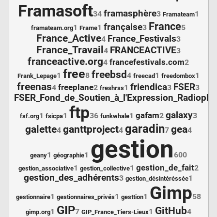
Framasoft
framasphère
34
3
1
Framateam
France
française
1
1
3
5
framateam.org
Frame
France_Active
France_Festivals
4
3
France_Travail
FRANCEACTIVE
4
3
franceactive.org
francefestivals.com
4
2
free
freebsd
1
8
4
1
1
Frank_Lepage
freecad
freedombox
freenas
friendica
FSER
freeplane
4
2
1
3
3
freshrss
FSER_Fond_de_Soutien_à_l'Expression_Radiopho
ftp
galaxy
gafam
1
1
36
1
2
3
fsf.org
fsicpa
funkwhale
garadin
galette
ganttproject
gea
4
4
7
4
gestion
1
1
600
geany
géographie
gestion_de_fait
1
1
2
gestion_associative
gestion_collective
gestion_des_adhérents
3
1
gestion_désintéréssée
Gimp
1
1
1
58
gestionnaire
gestionnaires_privés
gesttion
GIP
GitHub
1
7
1
4
gimp.org
GIP_France_Tiers-Lieux