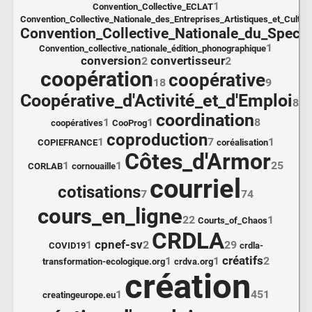
1
Convention_Collective_ECLAT
Convention_Collective_Nationale_des_Entreprises_Artistiques_et_Culture
Convention_Collective_Nationale_du_Specta
1
Convention_collective_nationale_édition_phonographique
conversion
convertisseur
2
2
coopération
coopérative
18
9
Coopérative_d'Activité_et_d'Emploi
8
coordination
1
1
8
coopératives
CooProg
coproduction
1
7
1
COPIEFRANCE
coréalisation
Côtes_d'Armor
1
1
25
CORLAB
cornouaille
courriel
cotisations
7
74
cours_en_ligne
22
1
Courts_of_Chaos
CRDLA
cpnef-sv
1
2
29
COVID19
crdla-
créatifs
1
1
2
transformation-ecologique.org
crdva.org
création
1
451
creatingeurope.eu