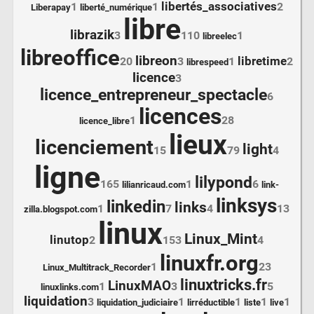
libertés_associatives
1
1
2
Liberapay
liberté_numérique
libre
librazik
3
110
1
libreelec
libreoffice
libreon
libretime
20
3
1
2
librespeed
licence
3
licence_entrepreneur_spectacle
6
licences
1
28
licence_libre
lieux
licenciement
light
15
79
4
ligne
lilypond
165
1
6
lilianricaud.com
link-
linksys
linkedin
links
1
7
4
13
zilla.blogspot.com
linux
Linux_Mint
linutop
2
153
4
linuxfr.org
1
23
Linux_Multitrack_Recorder
linuxtricks.fr
LinuxMAO
1
3
5
linuxlinks.com
liquidation
3
1
1
1
1
liquidation_judiciaire
lirréductible
liste
live