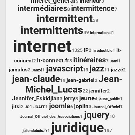
intérêt_général
intérieur
5
3
intermédiaires
intermittence
8
7
intermittent
39
intermittents
49
1
international
internet
IP
it-
1325
2
1
Irréductible
itinéraires
it-connect.fr
connect
2
3
7
1
Jami
javascript
jazz
jamulus
jazzé
2
1
13
11
2
Janzé
Jean-
jean-claude
jean-gabriel
19
2
Michel_Lucas
jennifer
22
2
jeune
Jennifer_Eskidjian
jerry
3
3
4
1
jeune_public
joomla
joplin
jitsi
2
1
1
6
3
1
JO
JOAFE
Journal_Officiel
jquery
1
18
Journal_Officiel_des_Associations
juridique
1
197
juliendubois.fr