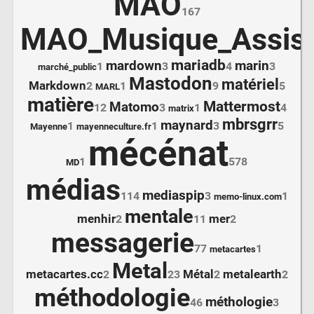
MAO
167
MAO_Musique_Assist
mariadb
mardown
marin
1
3
4
3
marché_public
Mastodon
matériel
Markdown
2
1
9
5
MARL
matière
Mattermost
Matomo
12
3
1
4
matrix
mbrsgrr
maynard
1
1
3
5
Mayenne
mayenneculture.fr
mécénat
1
578
MD
médias
mediaspip
114
3
1
memo-linux.com
mentale
menhir
mer
2
11
2
messagerie
77
1
metacartes
Metal
metacartes.cc
Métal
metalearth
2
23
2
2
méthodologie
méthologie
46
3