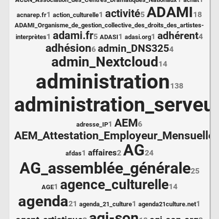
ADAMI
activité
1
1
5
18
acnarep.fr
action_culturelle
ADAMI_Organisme_de_gestion_collective_des_droits_des_artistes-
adami.fr
adhérent
1
5
1
1
4
interprètes
ADASI
adasi.org
adhésion
admin_DNS325
6
4
admin_Nextcloud
14
administration
138
administration_serveu
AEM
1
6
adresse_IP
AEM_Attestation_Employeur_Mensuelle
6
AG
affaires
1
2
24
afdas
AG_assemblée_générale
25
agence_culturelle
1
14
AGE
agenda
21
1
1
agenda_21_culture
agenda21culture.net
agi-son