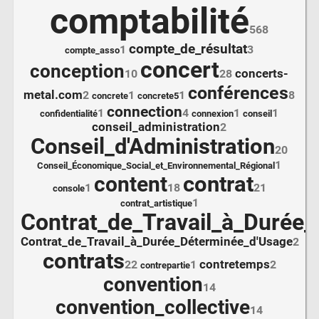
comptabilité
568
compte_de_résultat
1
3
compte_asso
concert
conception
concerts-
10
28
conférences
metal.com
2
1
1
8
concrete
concrete5
connection
1
4
1
1
confidentialité
connexion
conseil
conseil_administration
2
Conseil_d'Administration
20
1
Conseil_Économique_Social_et_Environnemental_Régional
contrat
content
1
18
21
console
1
contrat_artistique
Contrat_de_Travail_à_Durée
Contrat_de_Travail_à_Durée_Déterminée_d'Usage
2
contrats
contretemps
22
1
2
contrepartie
convention
14
convention_collective
14