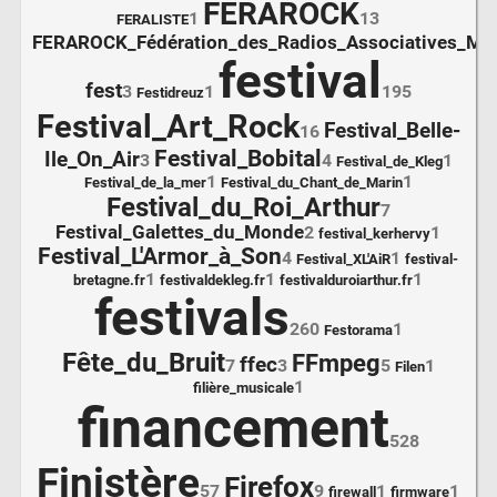
FERAROCK
1
13
FERALISTE
FERAROCK_Fédération_des_Radios_Associatives_Mus
festival
fest
3
1
195
Festidreuz
Festival_Art_Rock
Festival_Belle-
16
Festival_Bobital
Ile_On_Air
3
4
1
Festival_de_Kleg
1
1
Festival_de_la_mer
Festival_du_Chant_de_Marin
Festival_du_Roi_Arthur
7
Festival_Galettes_du_Monde
2
1
festival_kerhervy
Festival_L'Armor_à_Son
4
1
Festival_XL'AiR
festival-
1
1
1
bretagne.fr
festivaldekleg.fr
festivalduroiarthur.fr
festivals
260
1
Festorama
Fête_du_Bruit
FFmpeg
ffec
7
3
5
1
Filen
1
filière_musicale
financement
528
Finistère
Firefox
57
9
1
1
firewall
firmware