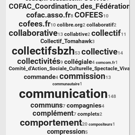
COFAC_Coordination_des_Fédérations
COFEES
cofac.asso.fr
8
10
cofees.fr
colibre.org
collaboratif
10
2
2
collaborative
collectif
collabtive
13
2
11
Collectif_Tomahawk
3
collectifsbzh
collective
53
14
collectivités
collégiale
9
4
1
comcom.fr
Comité_d'Action_Sociale_Culturelle_Spectacle_Vivant
commission
commande
4
13
1
communautaire
communication
148
communs
compagnies
7
4
complément
complets
7
2
comportement
20
1
compositeurs
compression
5