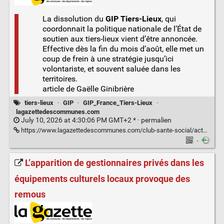
La dissolution du
GIP Tiers-Lieux
, qui
coordonnait la politique nationale de l’État de
soutien aux tiers-lieux vient d’être annoncée.
Effective dès la fin du mois d’août, elle met un
coup de frein à une stratégie jusqu’ici
volontariste, et souvent saluée dans les
territoires.
article de Gaëlle Ginibrière
tiers-lieux
·
GIP
·
GIP_France_Tiers-Lieux
·
lagazettedescommunes.com
July 10, 2026 at 4:30:06 PM GMT+2 * ·
permalien
https://www.lagazettedescommunes.com/club-sante-social/acteurs-sante-social/associations-sante-social/clap-de-fin-brutal-pour-le-gip-france-tiers-lieux.ILFNLS2OGBBSFOC74VWATCCR3E.html
·
L’apparition de gestionnaires privés dans les
équipements culturels locaux provoque des
remous