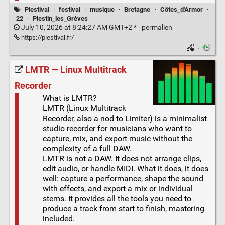
Plestival
·
festival
·
musique
·
Bretagne
·
Côtes_d'Armor
·
22
·
Plestin_les_Grèves
July 10, 2026 at 8:24:27 AM GMT+2 * ·
permalien
https://plestival.fr/
·
LMTR — Linux Multitrack
Recorder
What is LMTR?
LMTR (Linux Multitrack
Recorder, also a nod to Limiter) is a minimalist
studio recorder for musicians who want to
capture, mix, and export music without the
complexity of a full DAW.
LMTR is not a DAW. It does not arrange clips,
edit audio, or handle MIDI. What it does, it does
well: capture a performance, shape the sound
with effects, and export a mix or individual
stems. It provides all the tools you need to
produce a track from start to finish, mastering
included.