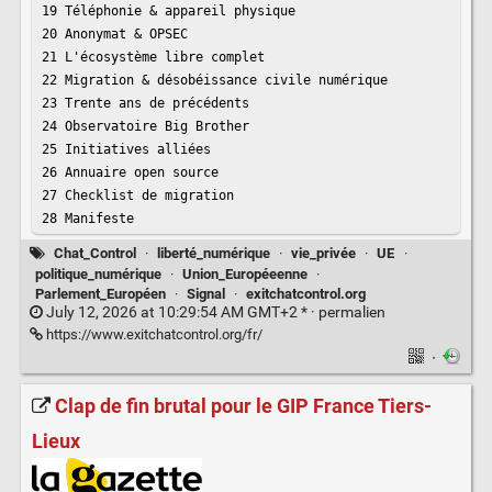
19 Téléphonie & appareil physique

20 Anonymat & OPSEC

21 L'écosystème libre complet

22 Migration & désobéissance civile numérique

23 Trente ans de précédents

24 Observatoire Big Brother

25 Initiatives alliées

26 Annuaire open source

27 Checklist de migration

28 Manifeste
Chat_Control
·
liberté_numérique
·
vie_privée
·
UE
·
politique_numérique
·
Union_Européeenne
·
Parlement_Européen
·
Signal
·
exitchatcontrol.org
July 12, 2026 at 10:29:54 AM GMT+2 * ·
permalien
https://www.exitchatcontrol.org/fr/
·
Clap de fin brutal pour le GIP France Tiers-
Lieux