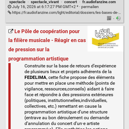
spectacle
·
spectacle_vivant
·
concert
·
fr.audiofanzine.com
July 16, 2026 at 6:17:27 PM GMT+2 * ·
permalien
https://fr.audiofanzine.com/light/editorial/dossiers/les-bases-de-l-eclairage-l-indice-de-rendu-des-couleurs.html
·
Le Pôle de coopération pour
la filière musicale - Réagir en cas
de pression sur la
programmation artistique
Construite sur la base de retours d’expérience
de plusieurs lieux et projets adhérents de la
FEDELIMA
, cette fiche propose des éléments
pour mettre en place une méthode (points de
vigilance, ressources,conseils) aidant à faire
face et répondre à des pressions extérieures
(politiques, institutionnelles,individuelles,
collectives, etc.) remettant en cause la
programmation artistique d’une structure
(entrave au bon déroulement ou demande
d’annulation du concert d’un·e artiste