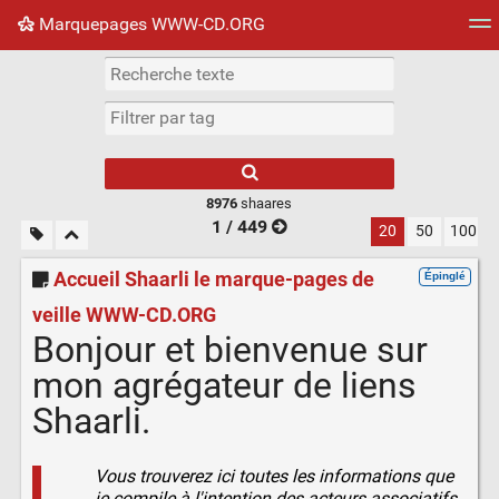
Marquepages WWW-CD.ORG
Nuage de tags
Mur d'images
Quotidien
Flux RS
8976
shaares
1 / 449
20
50
100
Accueil Shaarli le marque-pages de
Épinglé
veille WWW-CD.ORG
Bonjour et bienvenue sur
mon agrégateur de liens
Shaarli.
Vous trouverez ici toutes les informations que
je compile à l'intention des acteurs associatifs