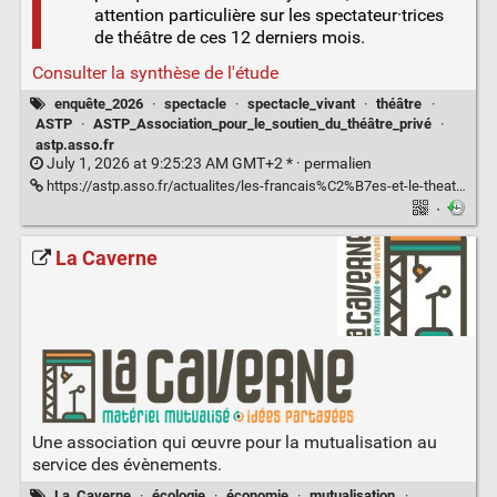
attention particulière sur les spectateur·trices
de théâtre de ces 12 derniers mois.
Consulter la synthèse de l'étude
enquête_2026
·
spectacle
·
spectacle_vivant
·
théâtre
·
ASTP
·
ASTP_Association_pour_le_soutien_du_théâtre_privé
·
astp.asso.fr
July 1, 2026 at 9:25:23 AM GMT+2 * ·
permalien
https://astp.asso.fr/actualites/les-francais%C2%B7es-et-le-theatre-en-2026/
·
La Caverne
Une association qui œuvre pour la mutualisation au
service des évènements.
La_Caverne
·
écologie
·
économie
·
mutualisation
·