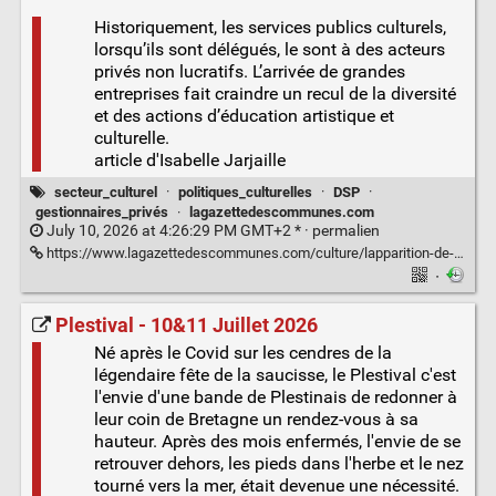
Historiquement, les services publics culturels,
lorsqu’ils sont délégués, le sont à des acteurs
privés non lucratifs. L’arrivée de grandes
entreprises fait craindre un recul de la diversité
et des actions d’éducation artistique et
culturelle.
article d'Isabelle Jarjaille
secteur_culturel
·
politiques_culturelles
·
DSP
·
gestionnaires_privés
·
lagazettedescommunes.com
July 10, 2026 at 4:26:29 PM GMT+2 * ·
permalien
https://www.lagazettedescommunes.com/culture/lapparition-de-gestionnaires-prives-dans-les-equipements-culturels-locaux-provoque-des-remous.3QR6AZFOIFHJTMB76QWKTQBGZI.html
·
Plestival - 10&11 Juillet 2026
Né après le Covid sur les cendres de la
légendaire fête de la saucisse, le Plestival c'est
l'envie d'une bande de Plestinais de redonner à
leur coin de Bretagne un rendez-vous à sa
hauteur. Après des mois enfermés, l'envie de se
retrouver dehors, les pieds dans l'herbe et le nez
tourné vers la mer, était devenue une nécessité.