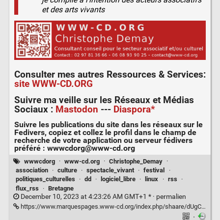
et des arts vivants
Consulter mes autres
Ressources & Services
:
site WWW-CD.ORG
Suivre ma veille sur les
Réseaux et Médias
Sociaux
:
Mastodon
---
Diaspora*
Suivre les publications du site dans les réseaux sur le
Fedivers
, copiez et collez le profil dans le champ de
recherche de votre application ou serveur fédivers
préféré :
wwwcdorg@www-cd.org
wwwcdorg
·
www-cd.org
·
Christophe_Demay
·
association
·
culture
·
spectacle_vivant
·
festival
·
politiques_culturelles
·
dd
·
logiciel_libre
·
linux
·
rss
·
flux_rss
·
Bretagne
December 10, 2023 at 4:23:26 AM GMT+1 * ·
permalien
https://www.marquespages.www-cd.org/index.php/shaare/dUgCxQ
·