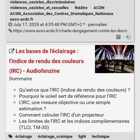
violences_sexistes_discriminatoires
·
violences_sexistes_et_sexuelles
·
théâtre
·
ACDN
·
ACDN_Association_des_Centres_Dramatiques_Nationaux
·
asso-acdn.fr
July 17, 2026 at 4:35:48 PM GMT+2 * ·
permalien
https://www.asso-acdn.fr/charte-dengagement-contre-les-discriminations/
·
Les bases de l'éclairage :
l'indice de rendu des couleurs
(IRC) - Audiofanzine
Sommaire
Qu'est-ce que l'IRC (indice de rendu des couleurs) ?
Pourquoi le soleil sert de référence pour l'IRC
L'IRC, une mesure objective ou une simple
estimation ?
Comment calculer l'IRC d'un projecteur
Les limites de l'IRC et les indices complémentaires
(TLCI, TM-30)
éclairage
·
éclairage_scénique
·
light
·
technique
·