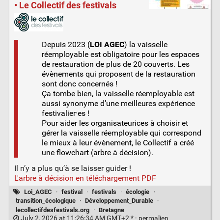
• Le Collectif des festivals
Depuis 2023 (
LOI AGEC
) la vaisselle
réemployable est obligatoire pour les espaces
de restauration de plus de 20 couverts. Les
évènements qui proposent de la restauration
sont donc concernés !
Ça tombe bien, la vaisselle réemployable est
aussi synonyme d’une meilleures expérience
festivalier·es !
Pour aider les organisateurices à choisir et
gérer la vaisselle réemployable qui correspond
le mieux à leur évènement, le Collectif a créé
une flowchart (arbre à décision).
Il n’y a plus qu’à se laisser guider !
L'arbre à décision en téléchargement PDF
Loi_AGEC
·
festival
·
festivals
·
écologie
·
transition_écologique
·
Développement_Durable
·
lecollectifdesfestivals.org
·
Bretagne
July 2, 2026 at 11:26:34 AM GMT+2 * ·
permalien