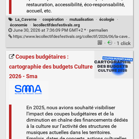
restauration, accessibilité, éco-responsabilité,
accueil, etc.
La_Caverne
·
coopération
·
mutualisation
·
écologie
·
économie
·
lecollectifdesfestivals.org
June 30, 2026 at 7:36:09 PM GMT+2 * ·
permalien
https://www.lecollectifdesfestivals.org/collectif/2026/06/la-caverne-mutualisation-de-materiels-pour-les-evenements-bretons/
·
· 1 click
Coupes budgétaires :
cartographie des budgets Culture
2026 - Sma
En 2025, nous avions souhaité visibiliser
l’impact des coupes budgétaires et de la
diminution en chaîne des financements dédiés
à la culture sur l’activité des structures de
musiques actuelles dans les territoires.
Emplois, dates de concerts, actions culturelles…