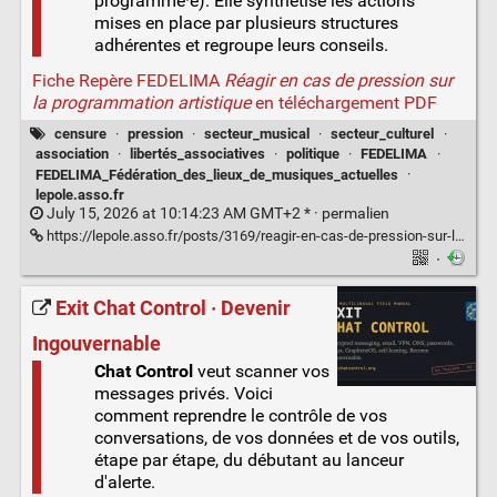
programmé·e). Elle synthétise les actions
mises en place par plusieurs structures
adhérentes et regroupe leurs conseils.
Fiche Repère FEDELIMA
Réagir en cas de pression sur
la programmation artistique
en téléchargement PDF
censure
·
pression
·
secteur_musical
·
secteur_culturel
·
association
·
libertés_associatives
·
politique
·
FEDELIMA
·
FEDELIMA_Fédération_des_lieux_de_musiques_actuelles
·
lepole.asso.fr
July 15, 2026 at 10:14:23 AM GMT+2 * ·
permalien
https://lepole.asso.fr/posts/3169/reagir-en-cas-de-pression-sur-la-programmation-artistique
·
Exit Chat Control · Devenir
Ingouvernable
Chat Control
veut scanner vos
messages privés. Voici
comment reprendre le contrôle de vos
conversations, de vos données et de vos outils,
étape par étape, du débutant au lanceur
d'alerte.