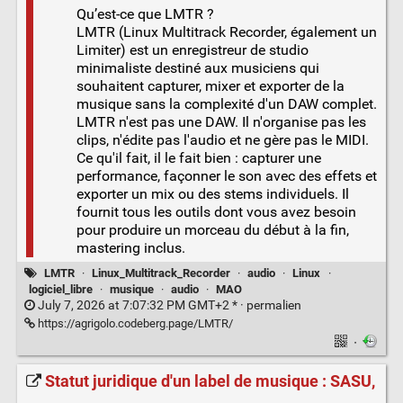
Qu’est-ce que LMTR ?
LMTR (Linux Multitrack Recorder, également un
Limiter) est un enregistreur de studio
minimaliste destiné aux musiciens qui
souhaitent capturer, mixer et exporter de la
musique sans la complexité d'un DAW complet.
LMTR n'est pas une DAW. Il n'organise pas les
clips, n'édite pas l'audio et ne gère pas le MIDI.
Ce qu'il fait, il le fait bien : capturer une
performance, façonner le son avec des effets et
exporter un mix ou des stems individuels. Il
fournit tous les outils dont vous avez besoin
pour produire un morceau du début à la fin,
mastering inclus.
LMTR
·
Linux_Multitrack_Recorder
·
audio
·
Linux
·
logiciel_libre
·
musique
·
audio
·
MAO
July 7, 2026 at 7:07:32 PM GMT+2 * ·
permalien
https://agrigolo.codeberg.page/LMTR/
·
Statut juridique d'un label de musique : SASU,