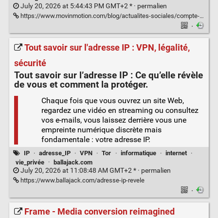
July 20, 2026 at 5:44:43 PM GMT+2 * ·
permalien
https://www.movinmotion.com/blog/actualites-sociales/compte-certifie-france-travail/
·
Tout savoir sur l'adresse IP : VPN, légalité,
sécurité
Tout savoir sur l’
adresse IP
: Ce qu’elle révèle
de vous et comment la protéger.
Chaque fois que vous ouvrez un site Web,
regardez une vidéo en streaming ou consultez
vos e-mails, vous laissez derrière vous une
empreinte numérique discrète mais
fondamentale : votre adresse IP.
IP
·
adresse_IP
·
VPN
·
Tor
·
informatique
·
internet
·
vie_privée
·
ballajack.com
July 20, 2026 at 11:08:48 AM GMT+2 * ·
permalien
https://www.ballajack.com/adresse-ip-revele
·
Frame - Media conversion reimagined