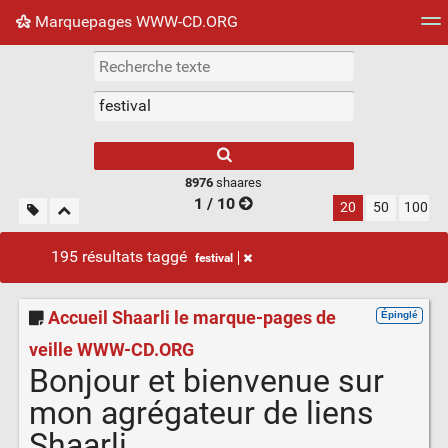
Marquepages WWW-CD.ORG
Nuage de tags
Mur d'images
Quotidien
Flux RS
8976
shaares
1 / 10
20
50
100
195 résultats taggé
festival
Accueil Shaarli le marque-pages de
Épinglé
veille WWW-CD.ORG
Bonjour et bienvenue sur
mon agrégateur de liens
Shaarli.