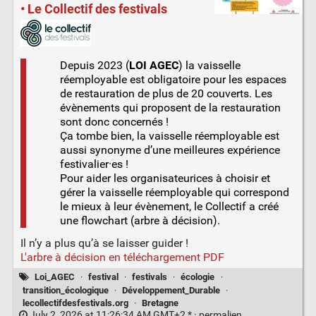
• Le Collectif des festivals
Depuis 2023 (
LOI AGEC
) la vaisselle
réemployable est obligatoire pour les espaces
de restauration de plus de 20 couverts. Les
évènements qui proposent de la restauration
sont donc concernés !
Ça tombe bien, la vaisselle réemployable est
aussi synonyme d’une meilleures expérience
festivalier·es !
Pour aider les organisateurices à choisir et
gérer la vaisselle réemployable qui correspond
le mieux à leur évènement, le Collectif a créé
une flowchart (arbre à décision).
Il n’y a plus qu’à se laisser guider !
L'arbre à décision en téléchargement PDF
Loi_AGEC
·
festival
·
festivals
·
écologie
·
transition_écologique
·
Développement_Durable
·
lecollectifdesfestivals.org
·
Bretagne
July 2, 2026 at 11:26:34 AM GMT+2 * ·
permalien