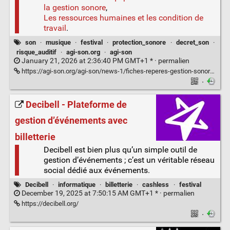
la gestion sonore
,
Les ressources humaines et les condition de
travail
.
son
·
musique
·
festival
·
protection_sonore
·
decret_son
·
risque_auditif
·
agi-son.org
·
agi-son
January 21, 2026 at 2:36:40 PM GMT+1 * ·
permalien
https://agi-son.org/agi-son/news-1/fiches-reperes-gestion-sonore-en-plein-air-232
·
Decibell - Plateforme de
gestion d’événements avec
billetterie
Decibell est bien plus qu’un simple outil de
gestion d’événements ; c’est un véritable réseau
social dédié aux événements.
Decibell
·
informatique
·
billetterie
·
cashless
·
festival
December 19, 2025 at 7:50:15 AM GMT+1 * ·
permalien
https://decibell.org/
·