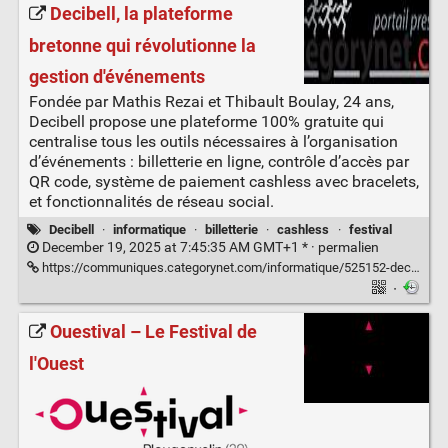
Decibell, la plateforme
bretonne qui révolutionne la
gestion d'événements
Fondée par Mathis Rezai et Thibault Boulay, 24 ans,
Decibell propose une plateforme 100% gratuite qui
centralise tous les outils nécessaires à l’organisation
d’événements : billetterie en ligne, contrôle d’accès par
QR code, système de paiement cashless avec bracelets,
et fonctionnalités de réseau social.
Decibell
·
informatique
·
billetterie
·
cashless
·
festival
December 19, 2025 at 7:45:35 AM GMT+1 * ·
permalien
https://communiques.categorynet.com/informatique/525152-decibell-la-plateforme-bretonne-qui-revolutionne-la-gestion/
·
Ouestival – Le Festival de
l'Ouest