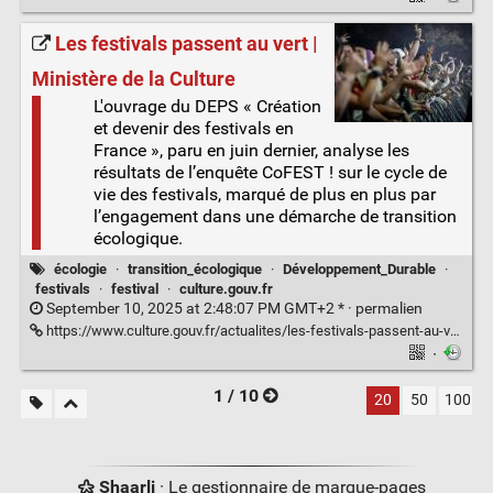
Les festivals passent au vert |
Ministère de la Culture
L'ouvrage du DEPS « Création
et devenir des festivals en
France », paru en juin dernier, analyse les
résultats de l’enquête CoFEST ! sur le cycle de
vie des festivals, marqué de plus en plus par
l’engagement dans une démarche de transition
écologique.
écologie
·
transition_écologique
·
Développement_Durable
·
festivals
·
festival
·
culture.gouv.fr
September 10, 2025 at 2:48:07 PM GMT+2 * ·
permalien
https://www.culture.gouv.fr/actualites/les-festivals-passent-au-vert
·
1 / 10
20
50
100
Shaarli
· Le gestionnaire de marque-pages