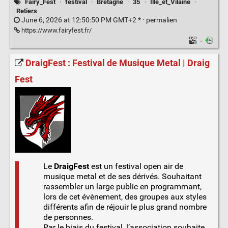
Fairy_Fest
·
festival
·
Bretagne
·
35
·
Ille_et_Vilaine
·
Retiers
June 6, 2026 at 12:50:50 PM GMT+2 * ·
permalien
https://www.fairyfest.fr/
·
DraigFest : Festival de Musique Metal | Draig
Fest
Le
DraigFest
est un festival open air de
musique metal et de ses dérivés. Souhaitant
rassembler un large public en programmant,
lors de cet évènement, des groupes aux styles
différents afin de réjouir le plus grand nombre
de personnes.
Par le biais du festival, l’association souhaite