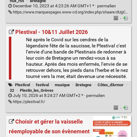
flux_rss
·
Bretagne
December 10, 2023 at 4:23:26 AM GMT+1 * ·
permalien
https://www.marquespages.www-cd.org/index.php/shaare/dUgCxQ
·
Plestival - 10&11 Juillet 2026
Né après le Covid sur les cendres de la
légendaire fête de la saucisse, le Plestival c'est
l'envie d'une bande de Plestinais de redonner à
leur coin de Bretagne un rendez-vous à sa
hauteur. Après des mois enfermés, l'envie de se
retrouver dehors, les pieds dans l'herbe et le nez
tourné vers la mer, était devenue une nécessité.
Plestival
·
festival
·
musique
·
Bretagne
·
Côtes_d'Armor
·
22
·
Plestin_les_Grèves
July 10, 2026 at 8:24:27 AM GMT+2 * ·
permalien
https://plestival.fr/
·
Choisir et gérer la vaisselle
réemployable de son évènement