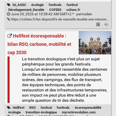
loi_AGEC
·
écologie
·
festivals
·
festival
·
Développement_Durable
·
COFEES
·
cofees.fr
June 29, 2026 at 10:58:42 AM GMT+2 * ·
permalien
https://cofees.fr/les-dispositifs-de-vaisselle-lavable-une-mission-pour-les-collectivites/
·
Hellfest écoresponsable :
bilan RSO, carbone, mobilité et
cap 2030
La transition écologique n’est plus un sujet
périphérique pour les grands festivals.
Lorsqu’un événement rassemble des centaines
de milliers de personnes, mobilise plusieurs
scènes, des campings, des flux de transport,
des équipes techniques, des points de
restauration et des infrastructures temporaires,
son impact ne peut plus être réduit à une
simple question de tri des déchets.
Hellfest
·
RSO
·
festival
·
festivals
·
écoresponsabilité
·
écologie
·
transition-écologique
·
myrockrevolution.com