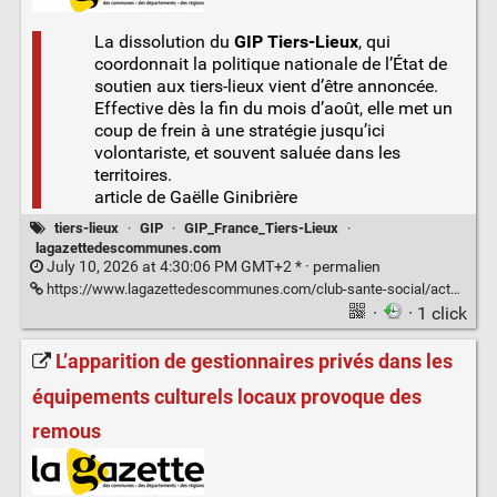
La dissolution du
GIP Tiers-Lieux
, qui
coordonnait la politique nationale de l’État de
soutien aux tiers-lieux vient d’être annoncée.
Effective dès la fin du mois d’août, elle met un
coup de frein à une stratégie jusqu’ici
volontariste, et souvent saluée dans les
territoires.
article de Gaëlle Ginibrière
tiers-lieux
·
GIP
·
GIP_France_Tiers-Lieux
·
lagazettedescommunes.com
July 10, 2026 at 4:30:06 PM GMT+2 * ·
permalien
https://www.lagazettedescommunes.com/club-sante-social/acteurs-sante-social/associations-sante-social/clap-de-fin-brutal-pour-le-gip-france-tiers-lieux.ILFNLS2OGBBSFOC74VWATCCR3E.html
·
· 1 click
L’apparition de gestionnaires privés dans les
équipements culturels locaux provoque des
remous