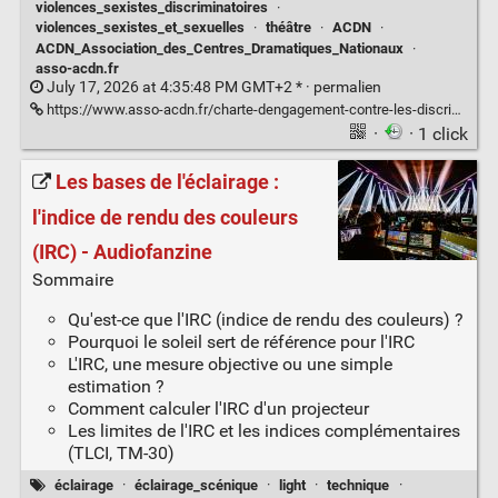
violences_sexistes_discriminatoires
·
violences_sexistes_et_sexuelles
·
théâtre
·
ACDN
·
ACDN_Association_des_Centres_Dramatiques_Nationaux
·
asso-acdn.fr
July 17, 2026 at 4:35:48 PM GMT+2 * ·
permalien
https://www.asso-acdn.fr/charte-dengagement-contre-les-discriminations/
·
· 1 click
Les bases de l'éclairage :
l'indice de rendu des couleurs
(IRC) - Audiofanzine
Sommaire
Qu'est-ce que l'IRC (indice de rendu des couleurs) ?
Pourquoi le soleil sert de référence pour l'IRC
L'IRC, une mesure objective ou une simple
estimation ?
Comment calculer l'IRC d'un projecteur
Les limites de l'IRC et les indices complémentaires
(TLCI, TM-30)
éclairage
·
éclairage_scénique
·
light
·
technique
·