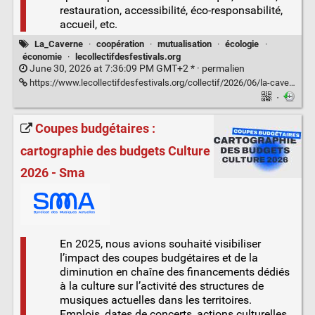
restauration, accessibilité, éco-responsabilité,
accueil, etc.
La_Caverne
·
coopération
·
mutualisation
·
écologie
·
économie
·
lecollectifdesfestivals.org
June 30, 2026 at 7:36:09 PM GMT+2 * ·
permalien
https://www.lecollectifdesfestivals.org/collectif/2026/06/la-caverne-mutualisation-de-materiels-pour-les-evenements-bretons/
·
Coupes budgétaires :
cartographie des budgets Culture
2026 - Sma
En 2025, nous avions souhaité visibiliser
l’impact des coupes budgétaires et de la
diminution en chaîne des financements dédiés
à la culture sur l’activité des structures de
musiques actuelles dans les territoires.
Emplois, dates de concerts, actions culturelles…