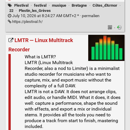
Plestival
·
festival
·
musique
·
Bretagne
·
Côtes_d'Armor
·
22
·
Plestin_les_Grèves
July 10, 2026 at 8:24:27 AM GMT+2 * ·
permalien
https://plestival.fr/
·
LMTR — Linux Multitrack
Recorder
What is LMTR?
LMTR (Linux Multitrack
Recorder, also a nod to Limiter) is a minimalist
studio recorder for musicians who want to
capture, mix, and export music without the
complexity of a full DAW.
LMTR is not a DAW. It does not arrange clips,
edit audio, or handle MIDI. What it does, it does
well: capture a performance, shape the sound
with effects, and export a mix or individual
stems. It provides all the tools you need to
produce a track from start to finish, mastering
included.