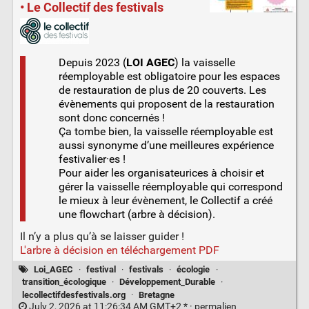
• Le Collectif des festivals
Depuis 2023 (
LOI AGEC
) la vaisselle
réemployable est obligatoire pour les espaces
de restauration de plus de 20 couverts. Les
évènements qui proposent de la restauration
sont donc concernés !
Ça tombe bien, la vaisselle réemployable est
aussi synonyme d’une meilleures expérience
festivalier·es !
Pour aider les organisateurices à choisir et
gérer la vaisselle réemployable qui correspond
le mieux à leur évènement, le Collectif a créé
une flowchart (arbre à décision).
Il n’y a plus qu’à se laisser guider !
L'arbre à décision en téléchargement PDF
Loi_AGEC
·
festival
·
festivals
·
écologie
·
transition_écologique
·
Développement_Durable
·
lecollectifdesfestivals.org
·
Bretagne
July 2, 2026 at 11:26:34 AM GMT+2 * ·
permalien