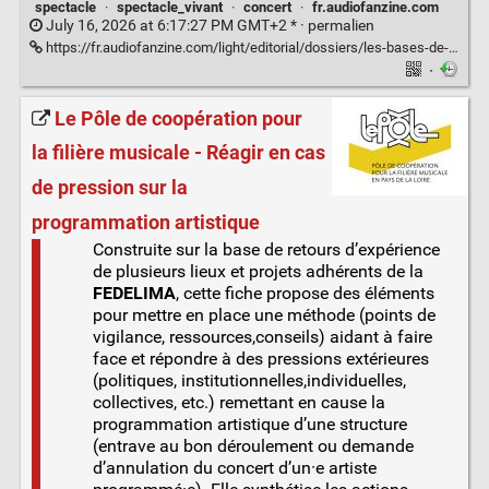
spectacle
·
spectacle_vivant
·
concert
·
fr.audiofanzine.com
July 16, 2026 at 6:17:27 PM GMT+2 * ·
permalien
https://fr.audiofanzine.com/light/editorial/dossiers/les-bases-de-l-eclairage-l-indice-de-rendu-des-couleurs.html
·
Le Pôle de coopération pour
la filière musicale - Réagir en cas
de pression sur la
programmation artistique
Construite sur la base de retours d’expérience
de plusieurs lieux et projets adhérents de la
FEDELIMA
, cette fiche propose des éléments
pour mettre en place une méthode (points de
vigilance, ressources,conseils) aidant à faire
face et répondre à des pressions extérieures
(politiques, institutionnelles,individuelles,
collectives, etc.) remettant en cause la
programmation artistique d’une structure
(entrave au bon déroulement ou demande
d’annulation du concert d’un·e artiste