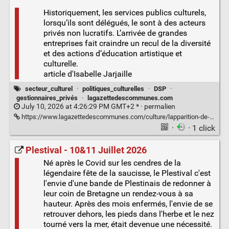
Historiquement, les services publics culturels,
lorsqu’ils sont délégués, le sont à des acteurs
privés non lucratifs. L’arrivée de grandes
entreprises fait craindre un recul de la diversité
et des actions d’éducation artistique et
culturelle.
article d'Isabelle Jarjaille
secteur_culturel
·
politiques_culturelles
·
DSP
·
gestionnaires_privés
·
lagazettedescommunes.com
July 10, 2026 at 4:26:29 PM GMT+2 * ·
permalien
https://www.lagazettedescommunes.com/culture/lapparition-de-gestionnaires-prives-dans-les-equipements-culturels-locaux-provoque-des-remous.3QR6AZFOIFHJTMB76QWKTQBGZI.html
·
· 1 click
Plestival - 10&11 Juillet 2026
Né après le Covid sur les cendres de la
légendaire fête de la saucisse, le Plestival c'est
l'envie d'une bande de Plestinais de redonner à
leur coin de Bretagne un rendez-vous à sa
hauteur. Après des mois enfermés, l'envie de se
retrouver dehors, les pieds dans l'herbe et le nez
tourné vers la mer, était devenue une nécessité.