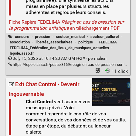
programmé·e). Elle synthétise les actions
mises en place par plusieurs structures
adhérentes et regroupe leurs conseils.
Fiche Repère FEDELIMA
Réagir en cas de pression sur
la programmation artistique
en téléchargement PDF
censure
·
pression
·
secteur_musical
·
secteur_culturel
·
association
·
libertés_associatives
·
politique
·
FEDELIMA
·
FEDELIMA_Fédération_des_lieux_de_musiques_actuelles
·
lepole.asso.fr
July 15, 2026 at 10:14:23 AM GMT+2 * ·
permalien
https://lepole.asso.fr/posts/3169/reagir-en-cas-de-pression-sur-la-programmation-artistique
·
· 1 click
Exit Chat Control · Devenir
Ingouvernable
Chat Control
veut scanner vos
messages privés. Voici
comment reprendre le contrôle de vos
conversations, de vos données et de vos outils,
étape par étape, du débutant au lanceur
d'alerte.