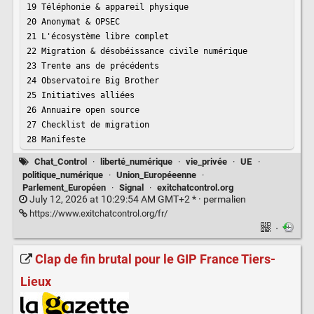
19 Téléphonie & appareil physique

20 Anonymat & OPSEC

21 L'écosystème libre complet

22 Migration & désobéissance civile numérique

23 Trente ans de précédents

24 Observatoire Big Brother

25 Initiatives alliées

26 Annuaire open source

27 Checklist de migration

28 Manifeste
Chat_Control
·
liberté_numérique
·
vie_privée
·
UE
·
politique_numérique
·
Union_Européeenne
·
Parlement_Européen
·
Signal
·
exitchatcontrol.org
July 12, 2026 at 10:29:54 AM GMT+2 * ·
permalien
https://www.exitchatcontrol.org/fr/
·
Clap de fin brutal pour le GIP France Tiers-
Lieux