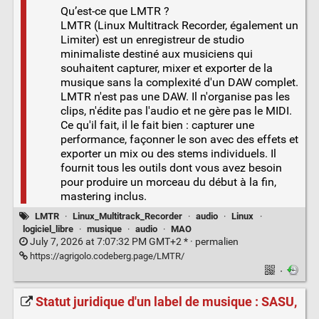
Qu’est-ce que LMTR ?
LMTR (Linux Multitrack Recorder, également un
Limiter) est un enregistreur de studio
minimaliste destiné aux musiciens qui
souhaitent capturer, mixer et exporter de la
musique sans la complexité d'un DAW complet.
LMTR n'est pas une DAW. Il n'organise pas les
clips, n'édite pas l'audio et ne gère pas le MIDI.
Ce qu'il fait, il le fait bien : capturer une
performance, façonner le son avec des effets et
exporter un mix ou des stems individuels. Il
fournit tous les outils dont vous avez besoin
pour produire un morceau du début à la fin,
mastering inclus.
LMTR
·
Linux_Multitrack_Recorder
·
audio
·
Linux
·
logiciel_libre
·
musique
·
audio
·
MAO
July 7, 2026 at 7:07:32 PM GMT+2 * ·
permalien
https://agrigolo.codeberg.page/LMTR/
·
Statut juridique d'un label de musique : SASU,