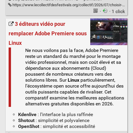
https://www.lecollectifdesfestivals.org/collectif/2026/07/choisir-et-gerer-la-vaisselle-reemployable-de-son-evenement/
·
· 1 click
3 éditeurs vidéo pour
remplacer Adobe Premiere sous
Linux
Ne nous voilons pas la face, Adobe Premiere
reste un standard du marché pour le montage
vidéo professionnel, mais son coût élevé et sa
dépendance aux abonnements (Cloud)
poussent de nombreux créateurs vers des
solutions libres. Sur
Linux
particulièrement,
l’écosystème open source offre aujourd’hui des
outils puissants capables de rivaliser. Cet
comparatif examine les meilleures applications
alternatives gratuites disponibles en 2026.
Kdenlive
: l’interface la plus raffinée
Shotcut
: simplicité et polyvalence
OpenShot
: simplicité et accessibilité