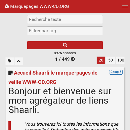
Marquepages WWW-CD.ORG
Nuage de tags
Mur d'images
Quotidien
Flux RS
8976
shaares
1 / 449
20
50
100
Accueil Shaarli le marque-pages de
Épinglé
veille WWW-CD.ORG
Bonjour et bienvenue sur
mon agrégateur de liens
Shaarli.
Vous trouverez ici toutes les informations que
je compile à l'intention des acteurs associatifs