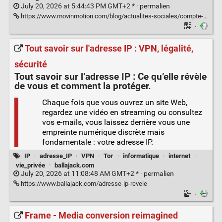
July 20, 2026 at 5:44:43 PM GMT+2 * ·
permalien
https://www.movinmotion.com/blog/actualites-sociales/compte-certifie-france-travail/
·
Tout savoir sur l'adresse IP : VPN, légalité,
sécurité
Tout savoir sur l’
adresse IP
: Ce qu’elle révèle
de vous et comment la protéger.
Chaque fois que vous ouvrez un site Web,
regardez une vidéo en streaming ou consultez
vos e-mails, vous laissez derrière vous une
empreinte numérique discrète mais
fondamentale : votre adresse IP.
IP
·
adresse_IP
·
VPN
·
Tor
·
informatique
·
internet
·
vie_privée
·
ballajack.com
July 20, 2026 at 11:08:48 AM GMT+2 * ·
permalien
https://www.ballajack.com/adresse-ip-revele
·
Frame - Media conversion reimagined