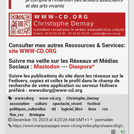
et des arts vivants
Consulter mes autres
Ressources & Services
:
site WWW-CD.ORG
Suivre ma veille sur les
Réseaux et Médias
Sociaux
:
Mastodon
---
Diaspora*
Suivre les publications du site dans les réseaux sur le
Fedivers
, copiez et collez le profil dans le champ de
recherche de votre application ou serveur fédivers
préféré :
wwwcdorg@www-cd.org
wwwcdorg
·
www-cd.org
·
Christophe_Demay
·
association
·
culture
·
spectacle_vivant
·
festival
·
politiques_culturelles
·
dd
·
logiciel_libre
·
linux
·
rss
·
flux_rss
·
Bretagne
December 10, 2023 at 4:23:26 AM GMT+1 * ·
permalien
https://www.marquespages.www-cd.org/index.php/shaare/dUgCxQ
·