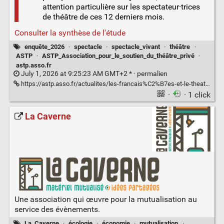
attention particulière sur les spectateur·trices
de théâtre de ces 12 derniers mois.
Consulter la synthèse de l'étude
enquête_2026
·
spectacle
·
spectacle_vivant
·
théâtre
·
ASTP
·
ASTP_Association_pour_le_soutien_du_théâtre_privé
·
astp.asso.fr
July 1, 2026 at 9:25:23 AM GMT+2 * ·
permalien
https://astp.asso.fr/actualites/les-francais%C2%B7es-et-le-theatre-en-2026/
·
· 1 click
La Caverne
Une association qui œuvre pour la mutualisation au
service des évènements.
La_Caverne
·
écologie
·
économie
·
mutualisation
·