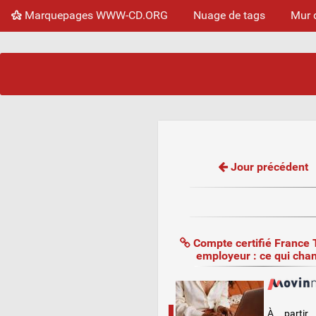
Marquepages WWW-CD.ORG
Nuage de tags
Mur 
Jour précédent
Compte certifié France 
employeur : ce qui cha
À partir