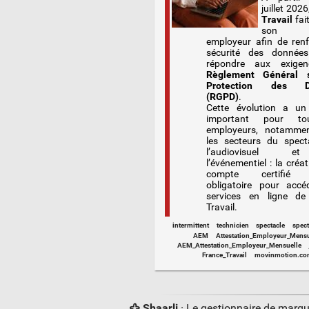
juillet 2026
Travail
fai
son e
employeur afin de renf
sécurité des donnée
répondre aux exige
Règlement Général 
Protection des D
(RGPD)
.
Cette évolution a un
important pour to
employeurs, notamme
les secteurs du spect
l’audiovisuel 
l’événementiel : la créa
compte certifié d
obligatoire pour acc
services en ligne de
Travail.
intermittent
technicien
spectacle
spect
AEM
Attestation_Employeur_Mensu
AEM_Attestation_Employeur_Mensuelle
France_Travail
movinmotion.co
Shaarli
· Le gestionnaire de marq