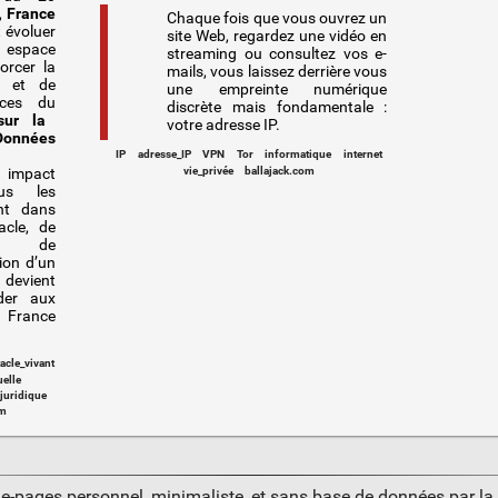
,
France
Chaque fois que vous ouvrez un
t évoluer
site Web, regardez une vidéo en
space
streaming ou consultez vos e-
orcer la
mails, vous laissez derrière vous
s et de
une empreinte numérique
nces du
discrète mais fondamentale :
sur la
votre adresse IP.
onnées
IP
adresse_IP
VPN
Tor
informatique
internet
vie_privée
ballajack.com
 impact
us les
nt dans
acle, de
et de
tion d’un
evient
éder aux
 France
acle_vivant
elle
juridique
m
ue-pages personnel, minimaliste, et sans base de données par l