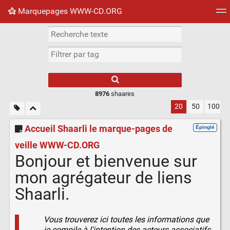
Marquepages WWW-CD.ORG
Nuage de tags
Mur d'images
Quotidien
Flux RS
8976
shaares
20
50
100
Accueil Shaarli le marque-pages de
Épinglé
veille WWW-CD.ORG
Bonjour et bienvenue sur
mon agrégateur de liens
Shaarli.
Vous trouverez ici toutes les informations que
je compile à l'intention des acteurs associatifs