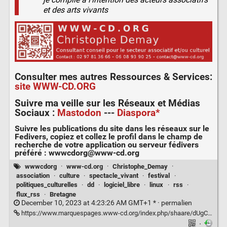
et des arts vivants
Consulter mes autres
Ressources & Services
:
site WWW-CD.ORG
Suivre ma veille sur les
Réseaux et Médias
Sociaux
:
Mastodon
---
Diaspora*
Suivre les publications du site dans les réseaux sur le
Fedivers
, copiez et collez le profil dans le champ de
recherche de votre application ou serveur fédivers
préféré :
wwwcdorg@www-cd.org
wwwcdorg
·
www-cd.org
·
Christophe_Demay
·
association
·
culture
·
spectacle_vivant
·
festival
·
politiques_culturelles
·
dd
·
logiciel_libre
·
linux
·
rss
·
flux_rss
·
Bretagne
December 10, 2023 at 4:23:26 AM GMT+1 * ·
permalien
https://www.marquespages.www-cd.org/index.php/shaare/dUgCxQ
·