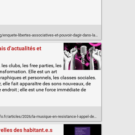
nquete-libertes-associatives-et-pouvoir-dagir-dans-la-culture/
ais d’actualités et
es clubs, les free parties, les
ansformation. Elle est un art
graphiques et personnels, les classes sociales.
elle fait apparaître des sons nouveaux, de
ndroit ; elle est une force immédiate de
ticles/2026/la-musique-en-resistance-l-appel-des-1000-p4NLS8sGTcKRis0Eiu1P-A
elles des habitant.e.s