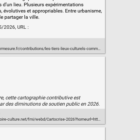
s d’un lieu. Plusieurs expérimentations
évolutives et appropriables. Entre urbanisme,
 partager la ville.
05/2026, URL :
ure.fr/contributions/les-tiers-lieux-culturels-comme-methode
e, cette cartographie contributive est
par des diminutions de soutien public en 2026.
t
ure.net/fmi/webd/Cartocrise-2026?homeurl=https://www.observatoire-culture.net