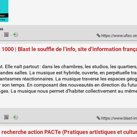
es
n
·
·
https://www.ufisc.org/e
000 | Blast le souffle de l’info, site d’information franç
le naît partout : dans les chambres, les studios, les quartiers, l
grandes salles. La musique est hybride, ouverte, en perpétuelle tr
es fantasmes réactionnaires. La musique traverse les espaces géo
 son temps. En composant des nouveautés en direction du futur, 
ages. La musique nous permet d’habiter collectivement au même e
n
·
·
https://www.blast-info.fr/ar
 recherche action PACTe (Pratiques artistiques et cultur