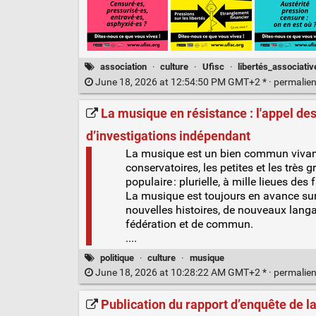
association
·
culture
·
Ufisc
·
libertés_associativ
June 18, 2026 at 12:54:50 PM GMT+2 * ·
permalie
La musique en résistance : l'appel des 1
d’investigations indépendant
La musique est un bien commun vivant. El
conservatoires, les petites et les très 
populaire : plurielle, à mille lieues d
La musique est toujours en avance sur
nouvelles histoires, de nouveaux lang
fédération et de commun.
....
politique
·
culture
·
musique
June 18, 2026 at 10:28:22 AM GMT+2 * ·
permalie
Publication du rapport d’enquête de la