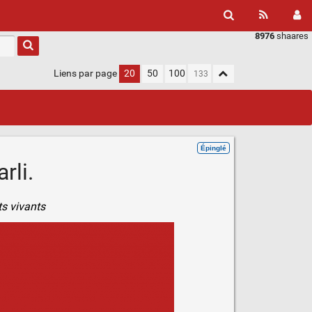
8976
shaares
Liens par page
20
50
100
Épinglé
rli.
ts vivants