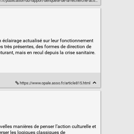
pport-denquete-de-la-recherche-action-pacte-pratiques-artistiques-et-culturelles-des-habitant-e-s-dans-les-territoires/
n éclairage actualisé sur leur fonctionnement
es très présentes, des formes de direction de
turant, mais en recul depuis la crise sanitaire.
https://www.opale.asso.fr/article815.html
velles manières de penser l’action culturelle et
rser les logiques classiques de