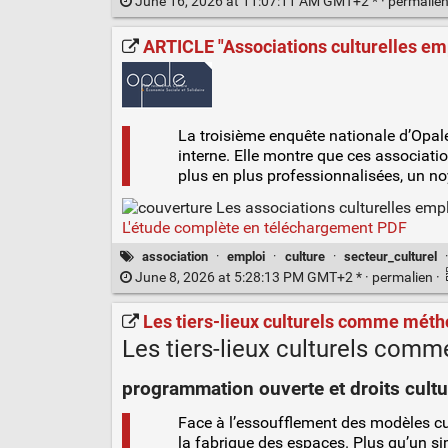
June 16, 2026 at 11:07:11 AM GMT+2 * ·
permalie
ARTICLE "Associations culturelles emp
La troisième enquête nationale d’Opal
interne. Elle montre que ces associatio
plus en plus professionnalisées, un noy
L'étude complète en téléchargement PDF
association
·
emploi
·
culture
·
secteur_culturel
June 8, 2026 at 5:28:13 PM GMT+2 * ·
permalien
·
Les tiers-lieux culturels comme mét
Les tiers-lieux culturels com
programmation ouverte et droits cultu
Face à l’essoufflement des modèles cultu
la fabrique des espaces. Plus qu’un si