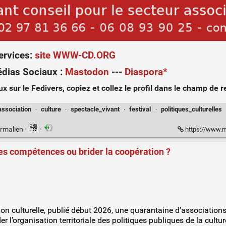
ervices
:
site WWW-CD.ORG
édias Sociaux
:
Mastodon
---
Diaspora*
ux sur le
Fedivers
, copiez et collez le profil dans le champ de
association
·
culture
·
spectacle_vivant
·
festival
·
politiques_culturelles
rmalien
·
·
https://www.
r les compétences ou brider la coopération ?
ion culturelle, publié début 2026, une quarantaine d’associations 
 l’organisation territoriale des politiques publiques de la cultu