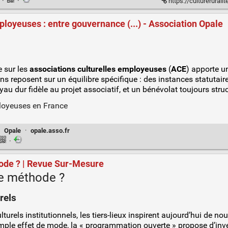
n
·
·
https://cultureruralite.fr/publication-du-ra
loyeuses : entre gouvernance (...) - Association Opale
e sur les
associations culturelles employeuses
(
ACE
) apporte u
ns reposent sur un équilibre spécifique : des instances statutair
au dur fidèle au projet associatif, et un bénévolat toujours struc
·
Opale
·
opale.asso.fr
·
hode ? | Revue Sur-Mesure
me méthode ?
rels
rels institutionnels, les tiers-lieux inspirent aujourd’hui de nou
mple effet de mode, la « programmation ouverte » propose d’inve