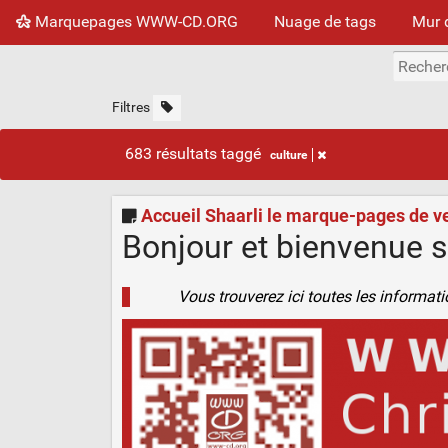
Marquepages WWW-CD.ORG
Nuage de tags
Mur 
Filtres
683 résultats taggé
culture
Accueil Shaarli le marque-pages de
Bonjour et bienvenue s
Vous trouverez ici toutes les informati