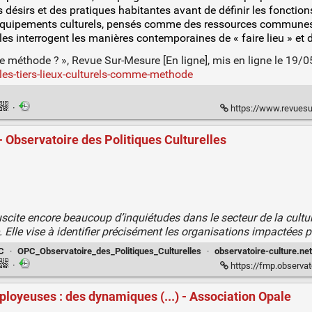
 désirs et des pratiques habitantes avant de définir les fonction
équipements culturels, pensés comme des ressources communes, 
lles interrogent les manières contemporaines de « faire lieu » et de
me méthode ? », Revue Sur-Mesure [En ligne], mis en ligne le 19/
les-tiers-lieux-culturels-comme-methode
·
https://www.revuesurmes
- Observatoire des Politiques Culturelles
uscite encore beaucoup d’inquiétudes dans le secteur de la cultur
Elle vise à identifier précisément les organisations impactées 
C
·
OPC_Observatoire_des_Politiques_Culturelles
·
observatoire-culture.ne
·
https://fmp.observatoire-cult
loyeuses : des dynamiques (...) - Association Opale