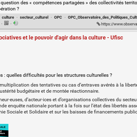
 question des « compétences partagées » des collectivités territoria
pération ?
·
culture
·
secteur_culturel
·
OPC
·
OPC_Observatoire_des_Politiques_Cult
n
·
·
https://www.observatoire-cult
ciatives et le pouvoir d'agir dans la culture - Ufisc
 : quelles difficultés pour les structures culturelles ?
tiplication des tentatives ou cas d’entraves avérés à la liberté 
ustérité budgétaire et de montée réactionnaire.
eur∙euses, d’acteur∙ices et d’organisations collectives du secteu
de enquête nationale portant à la fois sur l’état des libertés ass
ie Sociale et Solidaire et sur les baisses de financements public