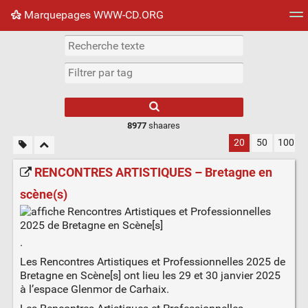
Marquepages WWW-CD.ORG
Nuage de tags
Mur d'images
Quotidien
Flux RS
8977
shaares
20
50
100
RENCONTRES ARTISTIQUES – Bretagne en
scène(s)
.
Les Rencontres Artistiques et Professionnelles 2025 de
Bretagne en Scène[s] ont lieu les 29 et 30 janvier 2025
à l’espace Glenmor de Carhaix.