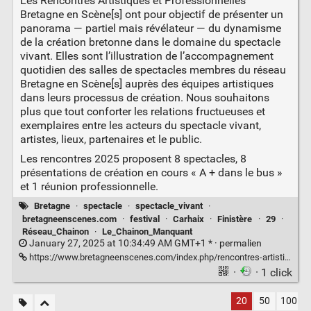
Les Rencontres Artistiques et Professionnelles
Bretagne en Scène[s] ont pour objectif de présenter un
panorama — partiel mais révélateur — du dynamisme
de la création bretonne dans le domaine du spectacle
vivant. Elles sont l’illustration de l’accompagnement
quotidien des salles de spectacles membres du réseau
Bretagne en Scène[s] auprès des équipes artistiques
dans leurs processus de création. Nous souhaitons
plus que tout conforter les relations fructueuses et
exemplaires entre les acteurs du spectacle vivant,
artistes, lieux, partenaires et le public.
Les rencontres 2025 proposent 8 spectacles, 8
présentations de création en cours « A + dans le bus »
et 1 réunion professionnelle.
Bretagne
·
spectacle
·
spectacle_vivant
·
bretagneenscenes.com
·
festival
·
Carhaix
·
Finistère
·
29
·
Réseau_Chainon
·
Le_Chainon_Manquant
January 27, 2025 at 10:34:49 AM GMT+1 * ·
permalien
https://www.bretagneenscenes.com/index.php/rencontres-artistiques/
·
· 1 click
20
50
100