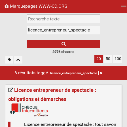
Marquepages WWW-CD.ORG
Nuage de tags
Mur d'images
Quotidien
Flux RS
8976
shaares
20
50
100
6 résultats taggé
licence_entrepreneur_spectacle
Licence entrepreneur de spectacle :
obligations et démarches
Licence entrepreneur de spectacle : tout savoir