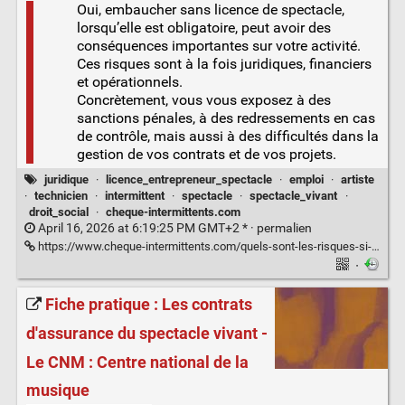
Oui, embaucher sans licence de spectacle,
lorsqu’elle est obligatoire, peut avoir des
conséquences importantes sur votre activité.
Ces risques sont à la fois juridiques, financiers
et opérationnels.
Concrètement, vous vous exposez à des
sanctions pénales, à des redressements en cas
de contrôle, mais aussi à des difficultés dans la
gestion de vos contrats et de vos projets.
juridique
·
licence_entrepreneur_spectacle
·
emploi
·
artiste
·
technicien
·
intermittent
·
spectacle
·
spectacle_vivant
·
droit_social
·
cheque-intermittents.com
April 16, 2026 at 6:19:25 PM GMT+2 * ·
permalien
https://www.cheque-intermittents.com/quels-sont-les-risques-si-jembauche-sans-licence-de-spectacle/
·
Fiche pratique : Les contrats
d'assurance du spectacle vivant -
Le CNM : Centre national de la
musique