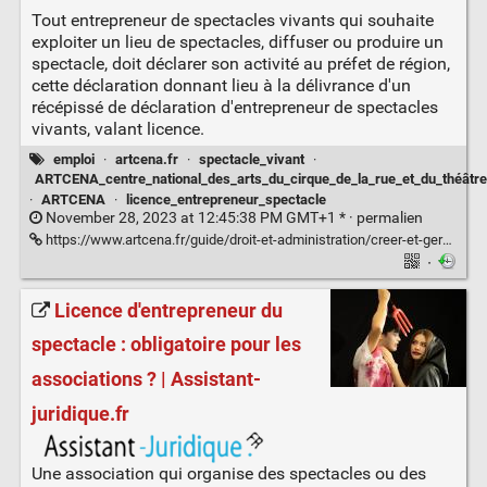
Tout entrepreneur de spectacles vivants qui souhaite
exploiter un lieu de spectacles, diffuser ou produire un
spectacle, doit déclarer son activité au préfet de région,
cette déclaration donnant lieu à la délivrance d'un
récépissé de déclaration d'entrepreneur de spectacles
vivants, valant licence.
emploi
·
artcena.fr
·
spectacle_vivant
·
ARTCENA_centre_national_des_arts_du_cirque_de_la_rue_et_du_théâtre
·
ARTCENA
·
licence_entrepreneur_spectacle
November 28, 2023 at 12:45:38 PM GMT+1 * ·
permalien
https://www.artcena.fr/guide/droit-et-administration/creer-et-gerer-sa-compagnie/declaration-dactivite-dentrepreneur-de-spectacles-vivants
·
Licence d'entrepreneur du
spectacle : obligatoire pour les
associations ? | Assistant-
juridique.fr
Une association qui organise des spectacles ou des