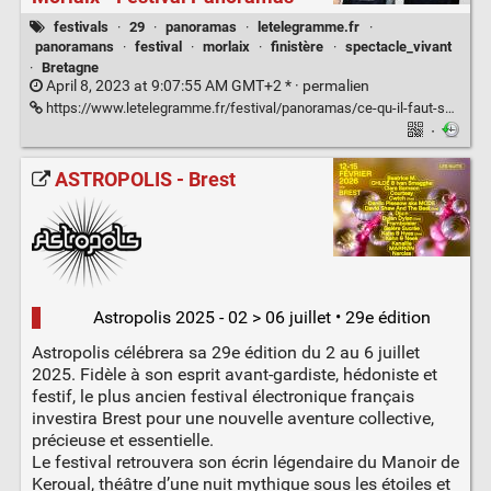
festivals
·
29
·
panoramas
·
letelegramme.fr
·
panoramans
·
festival
·
morlaix
·
finistère
·
spectacle_vivant
·
Bretagne
April 8, 2023 at 9:07:55 AM GMT+2 * ·
permalien
https://www.letelegramme.fr/festival/panoramas/ce-qu-il-faut-savoir-sur-la-26e-edition-du-festival-panoramas-a-morlaix-07-04-2023-13313822.php
·
ASTROPOLIS - Brest
Astropolis 2025 - 02 > 06 juillet • 29e édition
Astropolis célébrera sa 29e édition du 2 au 6 juillet
2025. Fidèle à son esprit avant-gardiste, hédoniste et
festif, le plus ancien festival électronique français
investira Brest pour une nouvelle aventure collective,
précieuse et essentielle.
Le festival retrouvera son écrin légendaire du Manoir de
Keroual, théâtre d’une nuit mythique sous les étoiles et