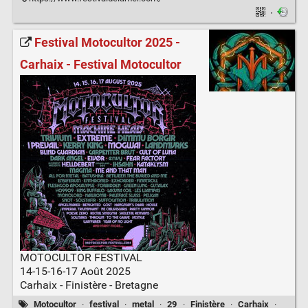
·
Festival Motocultor 2025 -
Carhaix - Festival Motocultor
MOTOCULTOR FESTIVAL
14-15-16-17 Août 2025
Carhaix - Finistère - Bretagne
Motocultor
·
festival
·
metal
·
29
·
Finistère
·
Carhaix
·