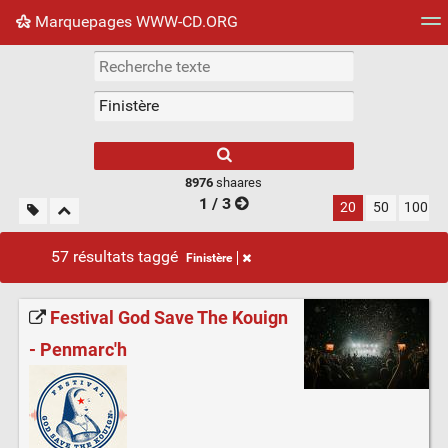
Marquepages WWW-CD.ORG
Nuage de tags
Mur d'images
Quotidien
Flux RS
8976
shaares
1 / 3
20
50
100
57 résultats taggé
Finistère
Festival God Save The Kouign
- Penmarc'h