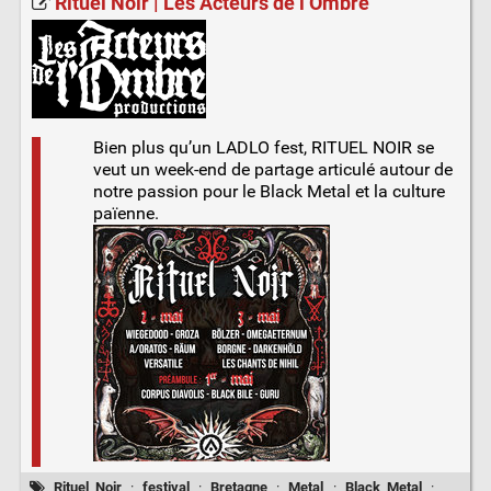
Rituel Noir | Les Acteurs de l Ombre
Bien plus qu’un LADLO fest, RITUEL NOIR se
veut un week-end de partage articulé autour de
notre passion pour le Black Metal et la culture
païenne.
Rituel_Noir
·
festival
·
Bretagne
·
Metal
·
Black_Metal
·