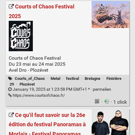
Courts of Chaos Festival
2025
Courts of Chaos Festival
Du 23 mai au 24 mai 2025
Avel Dro - Plozévet
Courts_of_Chaos
·
Metal
·
festival
·
Bretagne
·
Finistère
·
29
·
Plozévet
January 19, 2025 at 1:23:58 PM GMT+1 * ·
permalien
https://www.courtsofchaos.fr/
·
· 1 click
Ce qu’il faut savoir sur la 26e
édition du festival Panoramas à
Morlaix - Festival Panoramas