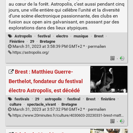
au cœur de la forêt. Astropolis, c’est aussi pendant cinq
jours, une ville entière qui célèbre l’unité et la diversité
d’une scène électronique passionnante, des clubs en
fusion aux open airs galvanisant, en passant par des
explorations dans des lieux atypiques.
Astropolis
·
festival
·
electro
·
musique
·
Brest
·
Finistère
·
29
·
Bretagne
March 31, 2023 at 3:58:39 PM GMT+2 * ·
permalien
https://astropolis.org/
·
Brest : Matthieu Guerre-
Berthelot, fondateur du festival
électro Astropolis, est décédé
festivals
·
29
·
astropolis
·
festival
·
Brest
·
finistère
·
culture
·
spectacle_vivant
·
Bretagne
March 31, 2023 at 3:57:32 PM GMT+2 * ·
permalien
https://www.20minutes.fr/culture/4030603-20230331-brest-matthieu-guerre-berthelot-fondateur-festival-electro-astropolis-decede
·