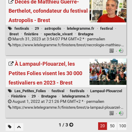
Décès de Matthieu Guerre-
Berthelot, cofondateur du festival
Astropolis - Brest
festivals
·
29
·
astropolis
·
letelegramme.fr
·
festival
·
Brest
·
finistère
·
spectacle_vivant
·
Bretagne
March 31, 2023 at 3:54:07 PM GMT+2 * ·
permalien
https://www.letelegramme.fr/finistere/brest/necrologie-matthieu-guerre-berthelot-cofondateur-d-astropolis-quitte-la-scene-31-03-2023-13308596.php
·
À Lampaul-Plouarzel, les
Petites Folies visent les 30 000
festivaliers en 2023 - Brest
Les_Petites_Folies
·
festival
·
festivals
·
Lampaul-Plouarzel
·
Finistère
·
29
·
Bretagne
·
letelegramme.fr
August 1, 2022 at 7:21:26 PM GMT+2 * ·
permalien
https://www.letelegramme.fr/finistere/brest/a-lampaul-plouarzel-les-petites-folies-visent-les-30-000-festivaliers-en-2023-01-08-2022-13133296.php
·
1 / 3
20
50
100