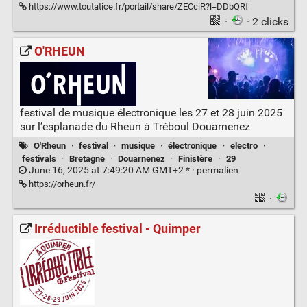
https://www.toutatice.fr/portail/share/ZECciR?l=DDbQRf
·
· 2 clicks
O'RHEUN
festival de musique électronique les 27 et 28 juin 2025
sur l’esplanade du Rheun à Tréboul Douarnenez
O'Rheun
·
festival
·
musique
·
électronique
·
electro
·
festivals
·
Bretagne
·
Douarnenez
·
Finistère
·
29
June 16, 2025 at 7:49:20 AM GMT+2 * ·
permalien
https://orheun.fr/
·
Irréductible festival - Quimper