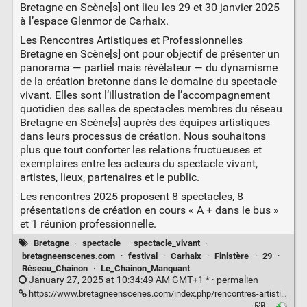
Bretagne en Scène[s] ont lieu les 29 et 30 janvier 2025
à l’espace Glenmor de Carhaix.
Les Rencontres Artistiques et Professionnelles
Bretagne en Scène[s] ont pour objectif de présenter un
panorama — partiel mais révélateur — du dynamisme
de la création bretonne dans le domaine du spectacle
vivant. Elles sont l’illustration de l’accompagnement
quotidien des salles de spectacles membres du réseau
Bretagne en Scène[s] auprès des équipes artistiques
dans leurs processus de création. Nous souhaitons
plus que tout conforter les relations fructueuses et
exemplaires entre les acteurs du spectacle vivant,
artistes, lieux, partenaires et le public.
Les rencontres 2025 proposent 8 spectacles, 8
présentations de création en cours « A + dans le bus »
et 1 réunion professionnelle.
Bretagne
·
spectacle
·
spectacle_vivant
·
bretagneenscenes.com
·
festival
·
Carhaix
·
Finistère
·
29
·
Réseau_Chainon
·
Le_Chainon_Manquant
January 27, 2025 at 10:34:49 AM GMT+1 * ·
permalien
https://www.bretagneenscenes.com/index.php/rencontres-artistiques/