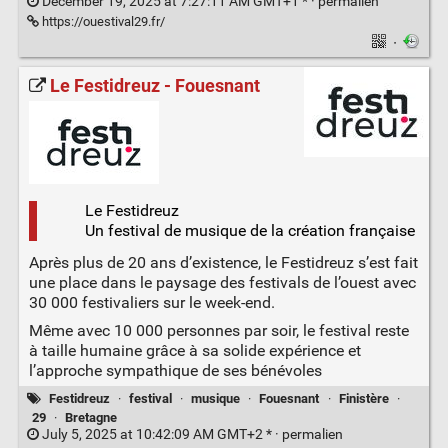
December 19, 2025 at 7:27:11 AM GMT+1 * ·
permalien
https://ouestival29.fr/
·
Le Festidreuz - Fouesnant
Le Festidreuz
Un festival de musique de la création française
Après plus de 20 ans d’existence, le Festidreuz s’est fait
une place dans le paysage des festivals de l’ouest avec
30 000 festivaliers sur le week-end.
Même avec 10 000 personnes par soir, le festival reste
à taille humaine grâce à sa solide expérience et
l’approche sympathique de ses bénévoles
Festidreuz
·
festival
·
musique
·
Fouesnant
·
Finistère
·
29
·
Bretagne
July 5, 2025 at 10:42:09 AM GMT+2 * ·
permalien