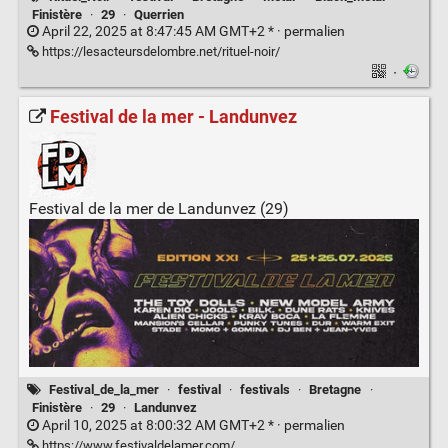
Finistère
·
29
·
Querrien
April 22, 2025 at 8:47:45 AM GMT+2 * ·
permalien
https://lesacteursdelombre.net/rituel-noir/
·
Festival de la mer - Landunvez
Festival de la mer de Landunvez (29)
Festival_de_la_mer
·
festival
·
festivals
·
Bretagne
·
Finistère
·
29
·
Landunvez
April 10, 2025 at 8:00:32 AM GMT+2 * ·
permalien
https://www.festivaldelamer.com/