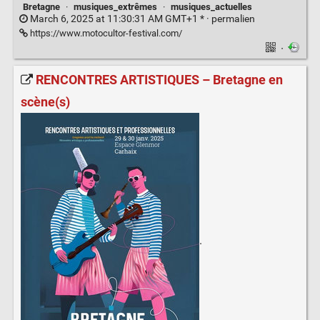
Bretagne
·
musiques_extrêmes
·
musiques_actuelles
March 6, 2025 at 11:30:31 AM GMT+1 * ·
permalien
https://www.motocultor-festival.com/
·
RENCONTRES ARTISTIQUES – Bretagne en
scène(s)
.