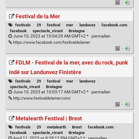
·
Festival de la Mer
festivals
·
29
·
festival
·
mer
·
landuvez
·
facebook.com
·
facebook
·
spectacle_vivant
·
Bretagne
June 10, 2023 at 10:04:29 AM GMT+2 * ·
permalien
https://www.facebook.com/festivaldelamer
·
FDLM - Festival de la mer, avec du rock, punk
indé sur Landunvez Finistère
festivals
·
29
·
festival
·
mer
·
landuvez
·
spectacle_vivant
·
Bretagne
June 10, 2023 at 10:03:17 AM GMT+2 * ·
permalien
http://www.festivaldelamer.com/
·
Metalearth Festival | Brest
festivals
·
29
·
metalearth
·
Brest
·
facebook.com
·
facebook
·
spectacle_vivant
·
Bretagne
April 11, 2023 at 8:28:12 PM GMT+2 * ·
permalien