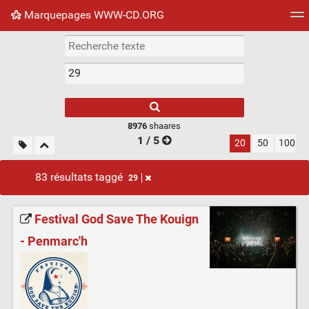
Marquepages WWW-CD.ORG
Nuage de tags
Mur d'images
Quotidien
Flux RS
8976
shaares
1 / 5
20
50
100
83 résultats taggé
29
Festival God Save The Kouign
- Penmarc'h