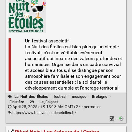
Un festival associatif
La Nuit des Étoiles est bien plus qu’un simple
festival ; c’est un véritable événement
associatif qui incarne des valeurs profondes et
humanistes. Organisé dans un cadre convivial
et accessible à tous, il se distingue par son
atmosphère familiale et son engagement pour
des causes essentielles : la solidarité, le
développement durable et l’ancrage territorial.
La_Nuit_des_Étoiles
·
festival
·
musique
·
Bretagne
·
Finistère
·
29
·
Le_Folgoët
April 28, 2025 at 9:13:13 AM GMT+2 * ·
permalien
https://www.festival-nuitdesetoiles.fr/
·
Rituel Noir | Les Acteurs de l Ombre