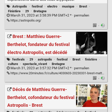
Astropolis
·
festival
·
electro
·
musique
·
Brest
·
Finistère
·
29
·
Bretagne
March 31, 2023 at 3:58:39 PM GMT+2 * ·
permalien
https://astropolis.org/
·
Brest : Matthieu Guerre-
Berthelot, fondateur du festival
électro Astropolis, est décédé
festivals
·
29
·
astropolis
·
festival
·
Brest
·
finistère
·
culture
·
spectacle_vivant
·
Bretagne
March 31, 2023 at 3:57:32 PM GMT+2 * ·
permalien
https://www.20minutes.fr/culture/4030603-20230331-brest-matthieu-guerre-berthelot-fondateur-festival-electro-astropolis-decede
·
Décès de Matthieu Guerre-
Berthelot, cofondateur du festival
Astropolis - Brest