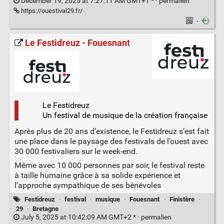
December 19, 2025 at 7:27:11 AM GMT+1 * ·
permalien
https://ouestival29.fr/
·
Le Festidreuz - Fouesnant
Le Festidreuz
Un festival de musique de la création française
Après plus de 20 ans d’existence, le Festidreuz s’est fait
une place dans le paysage des festivals de l’ouest avec
30 000 festivaliers sur le week-end.
Même avec 10 000 personnes par soir, le festival reste
à taille humaine grâce à sa solide expérience et
l’approche sympathique de ses bénévoles
Festidreuz
·
festival
·
musique
·
Fouesnant
·
Finistère
·
29
·
Bretagne
July 5, 2025 at 10:42:09 AM GMT+2 * ·
permalien