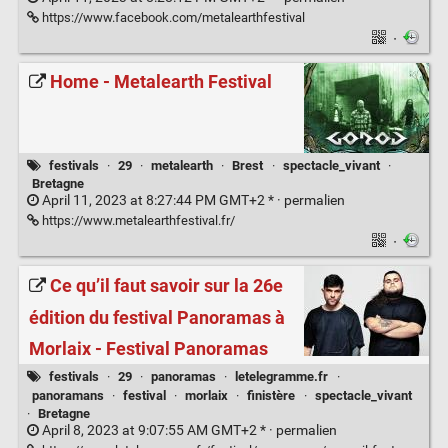
https://www.facebook.com/metalearthfestival
·
Home - Metalearth Festival
festivals
·
29
·
metalearth
·
Brest
·
spectacle_vivant
·
Bretagne
April 11, 2023 at 8:27:44 PM GMT+2 * ·
permalien
https://www.metalearthfestival.fr/
·
Ce qu’il faut savoir sur la 26e
édition du festival Panoramas à
Morlaix - Festival Panoramas
festivals
·
29
·
panoramas
·
letelegramme.fr
·
panoramans
·
festival
·
morlaix
·
finistère
·
spectacle_vivant
·
Bretagne
April 8, 2023 at 9:07:55 AM GMT+2 * ·
permalien