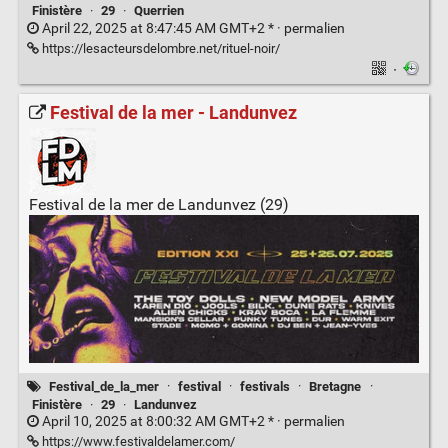
Finistère
·
29
·
Querrien
April 22, 2025 at 8:47:45 AM GMT+2 * ·
permalien
https://lesacteursdelombre.net/rituel-noir/
·
Festival de la mer - Landunvez
Festival de la mer de Landunvez (29)
Festival_de_la_mer
·
festival
·
festivals
·
Bretagne
·
Finistère
·
29
·
Landunvez
April 10, 2025 at 8:00:32 AM GMT+2 * ·
permalien
https://www.festivaldelamer.com/