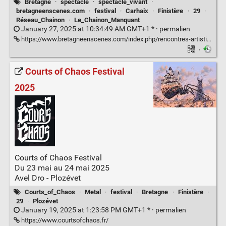
Bretagne
·
spectacle
·
spectacle_vivant
·
bretagneenscenes.com
·
festival
·
Carhaix
·
Finistère
·
29
·
Réseau_Chainon
·
Le_Chainon_Manquant
January 27, 2025 at 10:34:49 AM GMT+1 * ·
permalien
https://www.bretagneenscenes.com/index.php/rencontres-artistiques/
·
Courts of Chaos Festival
2025
Courts of Chaos Festival
Du 23 mai au 24 mai 2025
Avel Dro - Plozévet
Courts_of_Chaos
·
Metal
·
festival
·
Bretagne
·
Finistère
·
29
·
Plozévet
January 19, 2025 at 1:23:58 PM GMT+1 * ·
permalien
https://www.courtsofchaos.fr/