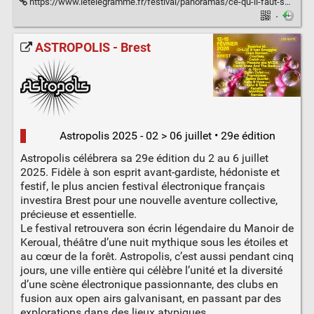
https://www.letelegramme.fr/festival/panoramas/ce-qu-il-faut-savoir-sur-la-26e-edition-du-festival-panoramas-a-morlaix-07-04-2023-13313822.php
·
ASTROPOLIS - Brest
Astropolis 2025 - 02 > 06 juillet • 29e édition
Astropolis célébrera sa 29e édition du 2 au 6 juillet
2025. Fidèle à son esprit avant-gardiste, hédoniste et
festif, le plus ancien festival électronique français
investira Brest pour une nouvelle aventure collective,
précieuse et essentielle.
Le festival retrouvera son écrin légendaire du Manoir de
Keroual, théâtre d’une nuit mythique sous les étoiles et
au cœur de la forêt. Astropolis, c’est aussi pendant cinq
jours, une ville entière qui célèbre l’unité et la diversité
d’une scène électronique passionnante, des clubs en
fusion aux open airs galvanisant, en passant par des
explorations dans des lieux atypiques.