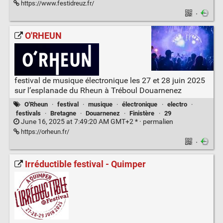
https://www.festidreuz.fr/
·
O'RHEUN
festival de musique électronique les 27 et 28 juin 2025
sur l’esplanade du Rheun à Tréboul Douarnenez
O'Rheun
·
festival
·
musique
·
électronique
·
electro
·
festivals
·
Bretagne
·
Douarnenez
·
Finistère
·
29
June 16, 2025 at 7:49:20 AM GMT+2 * ·
permalien
https://orheun.fr/
·
Irréductible festival - Quimper