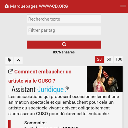
Marquepages WWW-CD.ORG
Nuage de tags
Mur d'images
Quotidien
Flux RS
8976
shaares
20
50
100
Comment embaucher un
artiste via le GUSO ?
Les associations qui proposent occasionnellement une
animation spectacle et qui embauchent pour cela un
artiste du spectacle vivant doivent obligatoirement
s'adresser au GUSO pour déclarer cette embauche.
Sommaire :