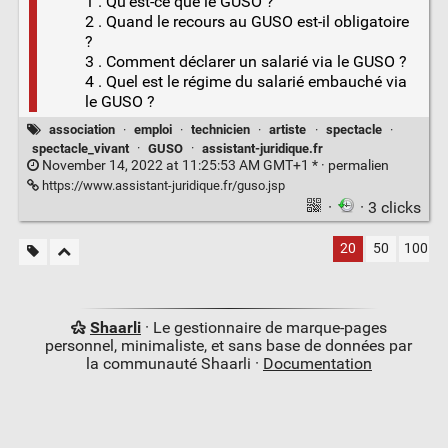
1 . Qu'est-ce que le GUSO ?
2 . Quand le recours au GUSO est-il obligatoire
?
3 . Comment déclarer un salarié via le GUSO ?
4 . Quel est le régime du salarié embauché via
le GUSO ?
association
·
emploi
·
technicien
·
artiste
·
spectacle
·
spectacle_vivant
·
GUSO
·
assistant-juridique.fr
November 14, 2022 at 11:25:53 AM GMT+1 * ·
permalien
https://www.assistant-juridique.fr/guso.jsp
·
· 3 clicks
20
50
100
Shaarli
· Le gestionnaire de marque-pages
personnel, minimaliste, et sans base de données par
la communauté Shaarli ·
Documentation