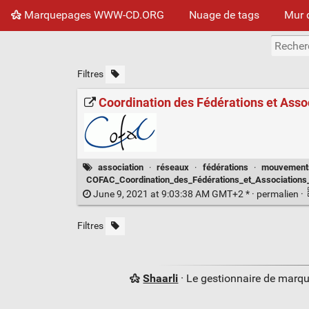
Marquepages WWW-CD.ORG
Nuage de tags
Mur 
Filtres
Coordination des Fédérations et Asso
association
·
réseaux
·
fédérations
·
mouvement
COFAC_Coordination_des_Fédérations_et_Associations
June 9, 2021 at 9:03:38 AM GMT+2 * ·
permalien
·
Filtres
Shaarli
· Le gestionnaire de marq