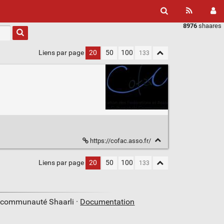
8976
shaares
Liens par page
20
50
100
https://cofac.asso.fr/
Liens par page
20
50
100
a communauté Shaarli ·
Documentation