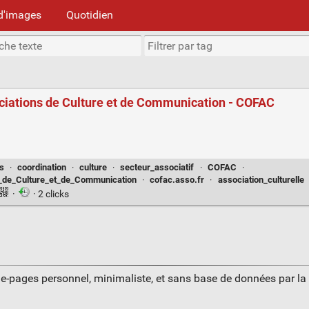
d'images
Quotidien
ciations de Culture et de Communication - COFAC
s
·
coordination
·
culture
·
secteur_associatif
·
COFAC
·
_de_Culture_et_de_Communication
·
cofac.asso.fr
·
association_culturelle
·
· 2 clicks
ue-pages personnel, minimaliste, et sans base de données par l