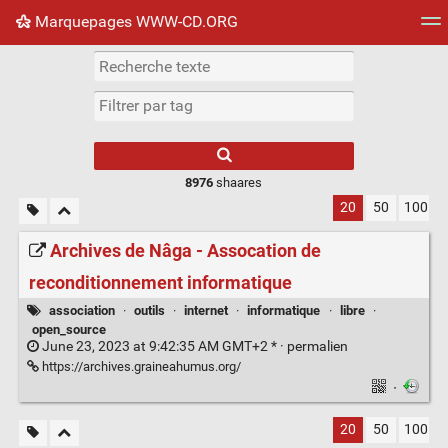
Marquepages WWW-CD.ORG
Nuage de tags
Mur d'images
Quotidien
Flux RS
8976
shaares
20
50
100
Archives de Nâga - Assocation de
reconditionnement informatique
association
·
outils
·
internet
·
informatique
·
libre
·
open_source
June 23, 2023 at 9:42:35 AM GMT+2 * ·
permalien
https://archives.graineahumus.org/
·
20
50
100