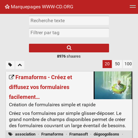
Marquepages WWW-CD.ORG
Nuage de tags
Mur d'images
Quotidien
Flux RS
8976
shaares
20
50
100
Framaforms - Créez et
diffusez vos formulaires
facilement…
Création de formulaires simple et rapide
Créez vos formulaires par simple glisser-déposer. Le
grand nombre de champs disponibles permet de créer
des formulaires couvrant un large éventail de besoins.
association
·
Framaforms
·
Framasoft
·
dégoogolisons
·