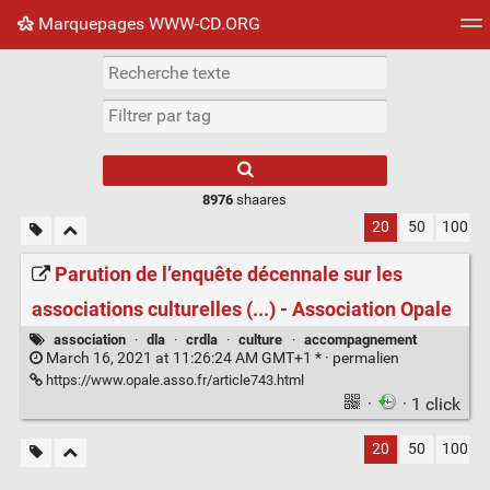
Marquepages WWW-CD.ORG
Nuage de tags
Mur d'images
Quotidien
Flux RS
8976
shaares
20
50
100
Parution de l’enquête décennale sur les
associations culturelles (...) - Association Opale
association
·
dla
·
crdla
·
culture
·
accompagnement
March 16, 2021 at 11:26:24 AM GMT+1 * ·
permalien
https://www.opale.asso.fr/article743.html
·
· 1 click
20
50
100