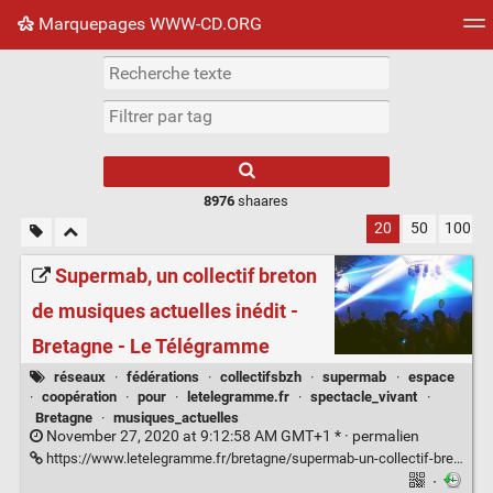
Marquepages WWW-CD.ORG
Nuage de tags
Mur d'images
Quotidien
Flux RS
8976
shaares
20
50
100
Supermab, un collectif breton
de musiques actuelles inédit -
Bretagne - Le Télégramme
réseaux
·
fédérations
·
collectifsbzh
·
supermab
·
espace
·
coopération
·
pour
·
letelegramme.fr
·
spectacle_vivant
·
Bretagne
·
musiques_actuelles
November 27, 2020 at 9:12:58 AM GMT+1 * ·
permalien
https://www.letelegramme.fr/bretagne/supermab-un-collectif-breton-de-musiques-actuelles-inedit-11-11-2020-12655003.php
·