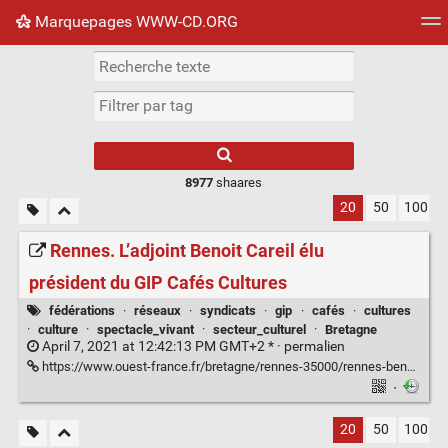
Marquepages WWW-CD.ORG
Nuage de tags
Mur d'images
Quotidien
Flux RS
8977
shaares
20
50
100
Rennes. L’adjoint Benoit Careil élu
président du GIP Cafés Cultures
fédérations
·
réseaux
·
syndicats
·
gip
·
cafés
·
cultures
·
culture
·
spectacle_vivant
·
secteur_culturel
·
Bretagne
April 7, 2021 at 12:42:13 PM GMT+2 * ·
permalien
https://www.ouest-france.fr/bretagne/rennes-35000/rennes-benoit-careil-elu-president-du-gip-cafes-cultures-3b61175e-9787-11eb-88fe-d7588d2aa6f7
·
20
50
100