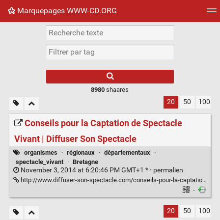
Marquepages WWW-CD.ORG
Nuage de tags
Mur d'images
Quotidien
Flux RS
8980
shaares
20
50
100
Conseils pour la Captation de Spectacle
Vivant | Diffuser Son Spectacle
organismes
·
régionaux
·
départementaux
·
spectacle_vivant
·
Bretagne
November 3, 2014 at 6:20:46 PM GMT+1 * ·
permalien
http://www.diffuser-son-spectacle.com/conseils-pour-la-captation-de-spectacle-vivant/
·
20
50
100