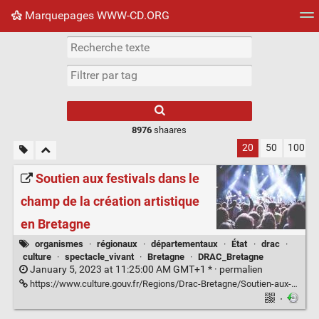
Marquepages WWW-CD.ORG
Nuage de tags
Mur d'images
Quotidien
Flux RS
8976
shaares
20
50
100
Soutien aux festivals dans le
champ de la création artistique
en Bretagne
organismes
·
régionaux
·
départementaux
·
État
·
drac
·
culture
·
spectacle_vivant
·
Bretagne
·
DRAC_Bretagne
January 5, 2023 at 11:25:00 AM GMT+1 * ·
permalien
https://www.culture.gouv.fr/Regions/Drac-Bretagne/Soutien-aux-festivals-dans-le-champ-de-la-creation-artistique-en-Bretagne
·