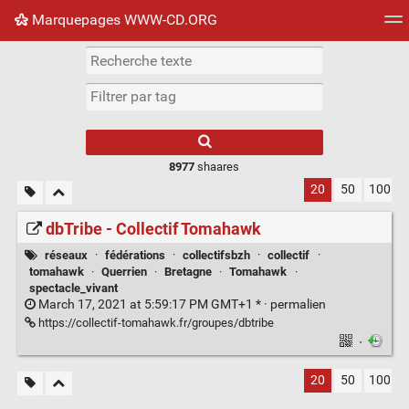
Marquepages WWW-CD.ORG
Nuage de tags
Mur d'images
Quotidien
Flux RS
8977
shaares
20
50
100
dbTribe - Collectif Tomahawk
réseaux
·
fédérations
·
collectifsbzh
·
collectif
·
tomahawk
·
Querrien
·
Bretagne
·
Tomahawk
·
spectacle_vivant
March 17, 2021 at 5:59:17 PM GMT+1 * ·
permalien
https://collectif-tomahawk.fr/groupes/dbtribe
·
20
50
100