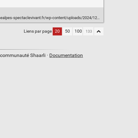
levivant.fr/wp-content/uploads/2024/12/Fiche-pas-a-Pas-Statuts-collectifs-Decembre-2024.pdf
Liens par page
20
50
100
a communauté Shaarli ·
Documentation