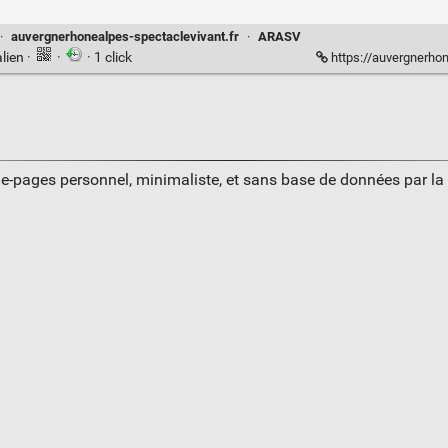
·
auvergnerhonealpes-spectaclevivant.fr
·
ARASV
lien
·
·
· 1 click
https://auvergnerhonealpes-spectac
ue-pages personnel, minimaliste, et sans base de données par l