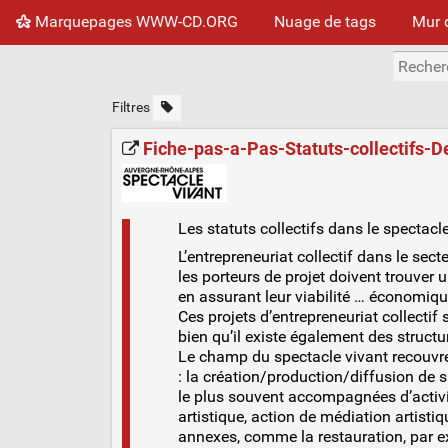
Marquepages WWW-CD.ORG
Nuage de tags
Mur 
Filtres
Fiche-pas-a-Pas-Statuts-collectifs-
Les statuts collectifs dans le spectacl
L’entrepreneuriat collectif dans le sec
les porteurs de projet doivent trouver
en assurant leur viabilité … économiqu
Ces projets d’entrepreneuriat collecti
bien qu’il existe également des struc
Le champ du spectacle vivant recouvre 
: la création/production/diffusion de s
le plus souvent accompagnées d’activit
artistique, action de médiation artistiq
annexes, comme la restauration, par 