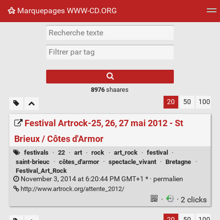
Marquepages WWW-CD.ORG
Nuage de tags
Mur d'images
Quotidien
Flux RS
8976
shaares
20
50
100
Festival Artrock-25, 26, 27 mai 2012 - St
Brieux / Côtes d'Armor
festivals
·
22
·
art
·
rock
·
art_rock
·
festival
·
saint-brieuc
·
côtes_d'armor
·
spectacle_vivant
·
Bretagne
·
Festival_Art_Rock
November 3, 2014 at 6:20:44 PM GMT+1 * ·
permalien
http://www.artrock.org/attente_2012/
·
· 2 clicks
20
50
100