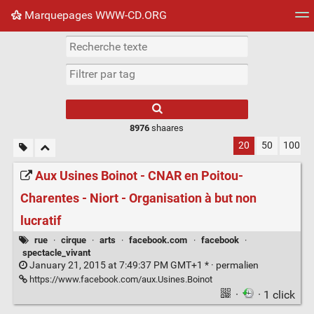
Marquepages WWW-CD.ORG
Nuage de tags
Mur d'images
Quotidien
Flux RS
8976
shaares
20
50
100
Aux Usines Boinot - CNAR en Poitou-
Charentes - Niort - Organisation à but non
lucratif
rue
·
cirque
·
arts
·
facebook.com
·
facebook
·
spectacle_vivant
January 21, 2015 at 7:49:37 PM GMT+1 * ·
permalien
https://www.facebook.com/aux.Usines.Boinot
·
· 1 click