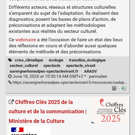
Différents acteurs, réseaux et structures culturelles
s’emparent du sujet de l’adaptation. Ils réalisent des
diagnostics, posent les bases de plans d’action, de
préconisations et adaptent les méthodologies
existantes aux réalités du secteur culturel.
Ce
webinaire
a été l’occasion de faire un état des lieux
des réflexions en cours et d’aborder aussi quelques
éléments de méthode et des préconisations.
crise_climatique
·
écologie
·
transition_écologique
·
secteur_culturel
·
spectacle
·
spectacle_vivant
·
auvergnerhonealpes-spectaclevivant.fr
·
ARASV
June 18, 2026 at 10:50:14 AM GMT+2 * ·
permalien
https://auvergnerhonealpes-spectaclevivant.fr/ressources/sadapter-aux-risques-climatiques-comment-se-mettre-en-action/
·
Chiffres Clés 2025 de la
culture et de la communication |
Ministère de la Culture