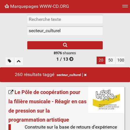
Marquepages WWW-CD.ORG
Nuage de tags
Mur d'images
Quotidien
Flux RS
8976
shaares
1 / 13
20
50
100
260 résultats taggé
secteur_culturel
Le Pôle de coopération pour
la filière musicale - Réagir en cas
de pression sur la
programmation artistique
Construite sur la base de retours d’expérience