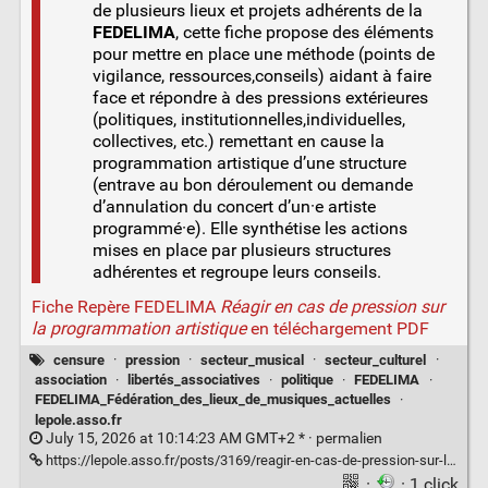
de plusieurs lieux et projets adhérents de la
FEDELIMA
, cette fiche propose des éléments
pour mettre en place une méthode (points de
vigilance, ressources,conseils) aidant à faire
face et répondre à des pressions extérieures
(politiques, institutionnelles,individuelles,
collectives, etc.) remettant en cause la
programmation artistique d’une structure
(entrave au bon déroulement ou demande
d’annulation du concert d’un·e artiste
programmé·e). Elle synthétise les actions
mises en place par plusieurs structures
adhérentes et regroupe leurs conseils.
Fiche Repère FEDELIMA
Réagir en cas de pression sur
la programmation artistique
en téléchargement PDF
censure
·
pression
·
secteur_musical
·
secteur_culturel
·
association
·
libertés_associatives
·
politique
·
FEDELIMA
·
FEDELIMA_Fédération_des_lieux_de_musiques_actuelles
·
lepole.asso.fr
July 15, 2026 at 10:14:23 AM GMT+2 * ·
permalien
https://lepole.asso.fr/posts/3169/reagir-en-cas-de-pression-sur-la-programmation-artistique
·
· 1 click