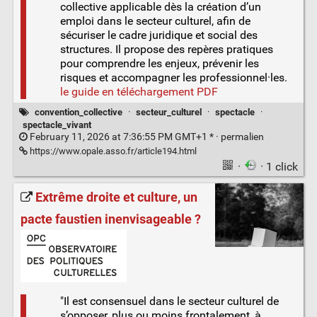
collective applicable dès la création d’un
emploi dans le secteur culturel, afin de
sécuriser le cadre juridique et social des
structures. Il propose des repères pratiques
pour comprendre les enjeux, prévenir les
risques et accompagner les professionnel·les.
le guide en téléchargement PDF
convention_collective
·
secteur_culturel
·
spectacle
·
spectacle_vivant
February 11, 2026 at 7:36:55 PM GMT+1 * ·
permalien
https://www.opale.asso.fr/article194.html
·
· 1 click
Extrême droite et culture, un
pacte faustien inenvisageable ?
"Il est consensuel dans le secteur culturel de
s’opposer, plus ou moins frontalement, à