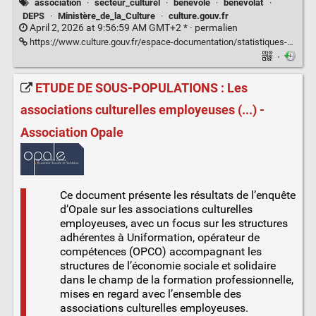
association
·
secteur_culturel
·
bénévole
·
bénévolat
·
DEPS
·
Ministère_de_la_Culture
·
culture.gouv.fr
April 2, 2026 at 9:56:59 AM GMT+2 * ·
permalien
https://www.culture.gouv.fr/espace-documentation/statistiques-ministerielles-de-la-culture2/publications/collections-de-synthese/culture-chiffres-2007-2026/benevoles-des-associations-culturelles-cc-2026-1
·
ETUDE DE SOUS-POPULATIONS : Les
associations culturelles employeuses (...) -
Association Opale
Ce document présente les résultats de l’enquête
d’Opale sur les associations culturelles
employeuses, avec un focus sur les structures
adhérentes à Uniformation, opérateur de
compétences (OPCO) accompagnant les
structures de l’économie sociale et solidaire
dans le champ de la formation professionnelle,
mises en regard avec l’ensemble des
associations culturelles employeuses.