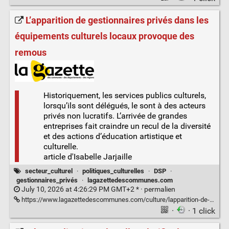
L’apparition de gestionnaires privés dans les
équipements culturels locaux provoque des
remous
Historiquement, les services publics culturels,
lorsqu’ils sont délégués, le sont à des acteurs
privés non lucratifs. L’arrivée de grandes
entreprises fait craindre un recul de la diversité
et des actions d’éducation artistique et
culturelle.
article d'Isabelle Jarjaille
secteur_culturel
·
politiques_culturelles
·
DSP
·
gestionnaires_privés
·
lagazettedescommunes.com
July 10, 2026 at 4:26:29 PM GMT+2 * ·
permalien
https://www.lagazettedescommunes.com/culture/lapparition-de-gestionnaires-prives-dans-les-equipements-culturels-locaux-provoque-des-remous.3QR6AZFOIFHJTMB76QWKTQBGZI.html
·
· 1 click