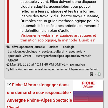
spectacle vivant. Elles doivent donc disposer
d’outils adaptés, accessibles, pour pouvoir
réfléchir à leurs pratiques et les transformer.
Inspiré des travaux du Théâtre Vidy-Lausanne,
Durables est un guide méthodologique pour la
soutenabilité des équipes artistiques menant à
la définition d’un plan d’action.
Visionner le webinaire :Équipes artistiques et
transition écologique, la méthode "Durables"
développement_durable
·
artiste
·
écologie
·
transition_écologique
·
secteur_culturel
·
spectacle
·
spectacle_vivant
·
auvergnerhonealpes-spectaclevivant.fr
·
ARASV
May 28, 2026 at 12:11:48 PM GMT+2 * ·
permalien
https://auvergnerhonealpes-spectaclevivant.fr/ressources/equipes-artistiques-et-transition-ecologique-la-methode-durables/
·
Fiche Mémo : s'engager dans
une démarche éco-responsable -
Auvergne Rhône-Alpes Spectacle
Vivant