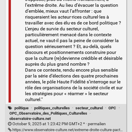
l’extrême droite. Au lieu d’évacuer la question
d’emblée, mieux vaut l’affronter : que
risqueraient les acteur·rices culturel·les à
travailler avec des élu·es de ce bord politique ?
L’enjeu de survie du secteur culturel,
particulièrement menacé dans le contexte
actuel, ne vaut-il pas la peine de considérer la
question sérieusement ? Et, au-delà, quels
discours et positionnements construire pour
que la culture (re)devienne crédible et désirable
auprès du plus grand nombre ?
Dans ce contexte, rendu encore plus sensible
par la série d’élections des quatre prochaines
années, le pôle Haute Fidélité s’interroge sur le
rôle des organisations de la société civile et sur
les stratégies pour « réarmer » le secteur
culturel."
politique
·
politiques_culturelles
·
secteur_culturel
·
OPC
·
OPC_Observatoire_des_Politiques_Culturelles
·
observatoire-culture.net
October 9, 2025 at 1:23:42 PM GMT+2 * ·
permalien
https://www.observatoire-culture.net/extreme-droite-culture-pacte-faustien-inenvisageable/