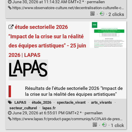
June 30, 2026 at 11:14:32 AM GMT+2 * ·
permalien
https://www.observatoire-culture.net/decentralisation-culturelle-clarifier-competences-brider-cooperation/
·
· 2 clicks
étude sectorielle 2026
"Impact de la crise sur la réalité
des équipes artistiques" - 25 juin
2026 | LAPAS
Résultats de l'étude sectorielle 2026 "Impact de
la crise sur la réalité des équipes artistiques"
LAPAS
·
étude_2026
·
spectacle_vivant
·
arts_vivants
·
secteur_culturel
·
lapas.fr
June 29, 2026 at 6:55:01 PM GMT+2 * ·
permalien
https://www.lapas.fr/product-page/communiqu%C3%A9-de-presse-etude-2026-25-juin-2026
·
· 1 click