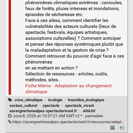
phénomènes climatiques extrêmes : canicules,
feux de forêts, pluies intenses et inondations,
épisodes de sécheresse etc.
Face à ces aléas, comment identifier les
vulnérabilités des acteurs culturels (lieux de
spectacle, festivals, équipes artistiques,
associations culturelles) ? Comment anticiper
et penser des réponses systémiques plutôt que
la maladaptation et la gestion de crise ?
Comment retrouver du pouvoir d’agir face à ces
phénomènes
en se mettant en action ?
Sélection de ressources : articles, outils,
méthodes, sites..
Fiche Mémo : Adaptation au changement
climatique
crise_climatique
·
écologie
·
transition_écologique
·
secteur_culturel
·
spectacle
·
spectacle_vivant
·
auvergnerhonealpes-spectaclevivant.fr
·
ARASV
June 8, 2026 at 10:37:21 AM GMT+2 * ·
permalien
https://auvergnerhonealpes-spectaclevivant.fr/ressources/adaptation-au-changement-climatique/
·