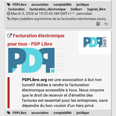
PDPLibre
·
association
·
comptabilité
·
juridique
·
facturation
·
facturation_éléctronique
·
Dolibarr
·
logiciel_libre
March 3, 2026 at 10:52:43 AM GMT+1 * ·
permalien
https://pdplibre.org/reforme-de-la-facturation-electronique-pourquoi-les-associations-sont-elles-en-premiere-ligne-%f0%9f%a4%a8/
·
Facturation électronique
pour tous - PDP Libre
PDPLibre.org
est une association à but non
lucratif dédiée à rendre la facturation
électronique accessible à tous. Nous croyons
que le droit de recevoir et d’émettre des
factures est essentiel pour les entreprises, sans
dépendre du bon vouloir d’un tiers privé.
PDPLibre
·
association
·
comptabilité
·
juridique
·