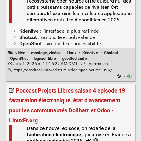
l’écosystème open source offre aujourd’hui des
outils puissants capables de rivaliser. Cet
comparatif examine les meilleures applications
alternatives gratuites disponibles en 2026.
Kdenlive
: l’interface la plus raffinée
Shotcut
: simplicité et polyvalence
OpenShot
: simplicité et accessibilité
vidéo
·
montage_vidéos
·
Linux
·
Kdenlive
·
Shotcut
·
OpenShot
·
logiciel_libre
·
goodtech.info
July 1, 2026 at 11:16:22 AM GMT+2 * ·
permalien
https://goodtech.info/editeurs-video-open-source-linux/
·
Podcast Projets Libres saison 4 épisode 19 :
facturation électronique, état d’avancement
pour les communautés Dolibarr et Odoo -
LinuxFr.org
Dans ce nouvel épisode, on reparle de la
facturation électronique
, qui arrive en France à
partir de septembre 2026 ! 📢 🎧