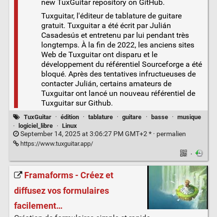
new TuxGuitar repository on GitHub.
Tuxguitar, l'éditeur de tablature de guitare
gratuit. Tuxguitar a été écrit par Julián
Casadesús et entretenu par lui pendant très
longtemps. À la fin de 2022, les anciens sites
Web de Tuxguitar ont disparu et le
développement du référentiel Sourceforge a été
bloqué. Après des tentatives infructueuses de
contacter Julián, certains amateurs de
Tuxguitar ont lancé un nouveau référentiel de
Tuxguitar sur Github.
TuxGuitar
·
édition
·
tablature
·
guitare
·
basse
·
musique
·
logiciel_libre
·
Linux
September 14, 2025 at 3:06:27 PM GMT+2 * ·
permalien
https://www.tuxguitar.app/
·
Framaforms - Créez et
diffusez vos formulaires
facilement…