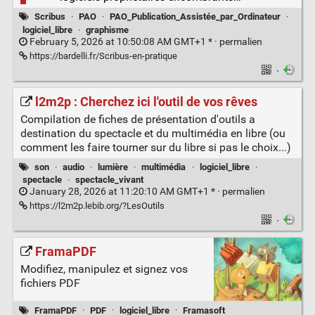
Scribus
·
PAO
·
PAO_Publication_Assistée_par_Ordinateur
·
logiciel_libre
·
graphisme
February 5, 2026 at 10:50:08 AM GMT+1 * ·
permalien
https://bardelli.fr/Scribus-en-pratique
·
l2m2p : Cherchez ici l'outil de vos rêves
Compilation de fiches de présentation d'outils a
destination du spectacle et du multimédia en libre (ou
comment les faire tourner sur du libre si pas le choix...)
son
·
audio
·
lumière
·
multimédia
·
logiciel_libre
·
spectacle
·
spectacle_vivant
January 28, 2026 at 11:20:10 AM GMT+1 * ·
permalien
https://l2m2p.lebib.org/?LesOutils
·
FramaPDF
Modifiez, manipulez et signez vos
fichiers PDF
FramaPDF
·
PDF
·
logiciel_libre
·
Framasoft