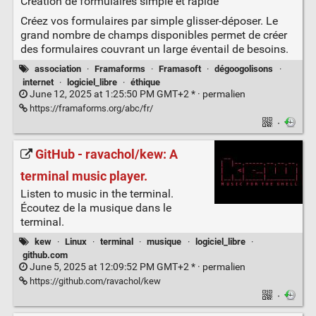
Création de formulaires simple et rapide
Créez vos formulaires par simple glisser-déposer. Le
grand nombre de champs disponibles permet de créer
des formulaires couvrant un large éventail de besoins.
association
·
Framaforms
·
Framasoft
·
dégoogolisons
·
internet
·
logiciel_libre
·
éthique
June 12, 2025 at 1:25:50 PM GMT+2 * ·
permalien
https://framaforms.org/abc/fr/
·
GitHub - ravachol/kew: A
terminal music player.
Listen to music in the terminal.
Écoutez de la musique dans le
terminal.
kew
·
Linux
·
terminal
·
musique
·
logiciel_libre
·
github.com
June 5, 2025 at 12:09:52 PM GMT+2 * ·
permalien
https://github.com/ravachol/kew
·