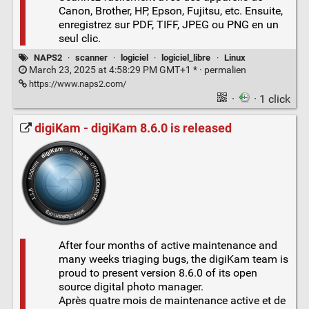
Canon, Brother, HP, Epson, Fujitsu, etc. Ensuite,
enregistrez sur PDF, TIFF, JPEG ou PNG en un
seul clic.
NAPS2
·
scanner
·
logiciel
·
logiciel_libre
·
Linux
March 23, 2025 at 4:58:29 PM GMT+1 * ·
permalien
https://www.naps2.com/
·
· 1 click
digiKam - digiKam 8.6.0 is released
After four months of active maintenance and
many weeks triaging bugs, the digiKam team is
proud to present version 8.6.0 of its open
source digital photo manager.
Après quatre mois de maintenance active et de