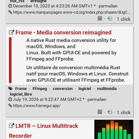
flux_rss
·
Bretagne
December 10, 2023 at 4:23:26 AM GMT+1 * ·
permalien
https://www.marquespages.www-cd.org/index.php/shaare/dUgCxQ
·
· 1 click
Frame - Media conversion reimagined
A native Rust media conversion utility for
macOS, Windows, and
Linux. Built with GPUI-CE and powered by
FFmpeg and FFprobe.
Un utilitaire de conversion multimédia Rust
natif pour macOS, Windows et Linux. Construit
avec GPUI-CE et utilisant FFmpeg et FFprobe.
Frame
·
FFmpeg
·
conversion
·
logiciel
·
multimédia
·
logiciel_libre
July 19, 2026 at 9:22:47 AM GMT+2 * ·
permalien
https://www.framegui.app/
·
· 1 click
LMTR — Linux Multitrack
Recorder