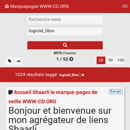
Marquepages WWW-CD.ORG
Nuage de tags
Mur d'images
Quotidien
Flux RS
8976
shaares
1 / 52
20
50
100
1024 résultats taggé
logiciel_libre
Accueil Shaarli le marque-pages de
Épinglé
veille WWW-CD.ORG
Bonjour et bienvenue sur
mon agrégateur de liens
Shaarli.