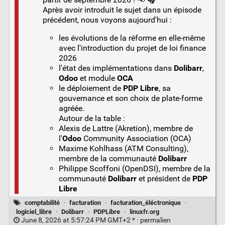
Après avoir introduit le sujet dans un épisode
précédent, nous voyons aujourd'hui :
les évolutions de la réforme en elle-même
avec l'introduction du projet de loi finance
2026
l'état des implémentations dans
Dolibarr
,
Odoo
et module
OCA
le déploiement de
PDP Libre
, sa
gouvernance et son choix de plate-forme
agréée.
Autour de la table :
Alexis de Lattre (Akretion), membre de
l'
Odoo
Community Association (OCA)
Maxime Kohlhass (ATM Consulting),
membre de la communauté
Dolibarr
Philippe Scoffoni (OpenDSI), membre de la
communauté
Dolibarr
et président de
PDP
Libre
comptabilité
·
facturation
·
facturation_éléctronique
·
logiciel_libre
·
Dolibarr
·
PDPLibre
·
linuxfr.org
June 8, 2026 at 5:57:24 PM GMT+2 * ·
permalien