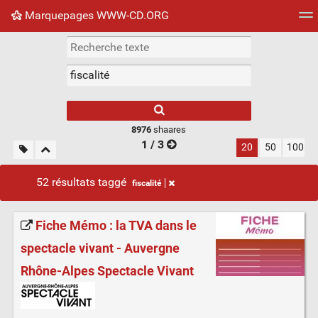
Marquepages WWW-CD.ORG
Nuage de tags
Mur d'images
Quotidien
Flux RS
8976
shaares
1 / 3
20
50
100
52 résultats taggé
fiscalité
Fiche Mémo : la TVA dans le
spectacle vivant - Auvergne
Rhône-Alpes Spectacle Vivant