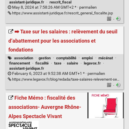
assistant-juridique.fr
·
rescrit_fiscal
May 8, 2024 at 7:58:26 AM GMT+2 * ·
permalien
https://www.assistant-juridique.fr/rescrit_general_fiscalite.jsp
·
➡️ Taxe sur les salaires : relèvement du seuil
d’abattement pour les associations et
fondations
association
·
gestion
·
comptabilité
·
emploi
·
mécénat
·
financement
·
fiscalité
·
taxe
·
salaire
·
legavox.fr
·
assistant-juridique.fr
February 6, 2023 at 9:52:38 AM GMT+1 * ·
permalien
https://www.legavox.fr/blog/redada/taxe-salaires-relevement-seuil-abattement-33659.htm
·
Fiche Mémo : fiscalité des
associations- Auvergne Rhône-
Alpes Spectacle Vivant