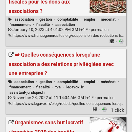
fiscales pour les dons aux
associations ?
association
·
gestion
·
comptabilité
·
emploi
·
mécénat
·
financement
·
fiscalité
·
association
January 10, 2023 at 4:01:02 PM GMT+1 * ·
permalien
https://www.francegenerosites.org/suspension-des-reductions-fiscales-pour-les-dons-aux-associations-commettant-des-infractions/
·
➡️ Quelles conséquences lorsqu'une
association a des relations privilégiées avec
une entreprise ?
association
·
gestion
·
comptabilité
·
emploi
·
mécénat
·
financement
·
fiscalité
·
tva
·
legavox.fr
·
assistant-juridique.fr
November 23, 2022 at 11:14:34 AM GMT+1 * ·
permalien
https://www.legavox.fr/blog/redada/quelles-consequences-lorsqu-association-relations-33244.htm
·
· 1 click
Organismes sans but lucratif
: franchise 2019 des impôts