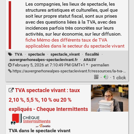
Les compagnies, les lieux de spectacle, les
structures artistiques et culturelles, quel que
soit leur propre statut fiscal, sont aux prises
avec des questions liées à la TVA, avec des
incidences parfois très concrètes sur leurs
activités, sur leur économie, sur leur diffusion.
fiche Mémo des différents taux de TVA
applicables dans le secteur du spectacle vivant
TVA
·
spectacle
·
spectacle_vivant
·
fiscalité
·
auvergnerhonealpes-spectaclevivant.fr
·
ARASV
February 5, 2026 at 7:10:49 PM GMT+1 * ·
permalien
https://auvergnerhonealpes-spectaclevivant.fr/ressources/la-tva-dans-le-spectacle-vivant/
·
· 1 click
TVA spectacle vivant : taux
2,10 %, 5,5 %, 10 % ou 20 %
expliqués - Cheque Intermittents
TVA dans le spectacle vivant