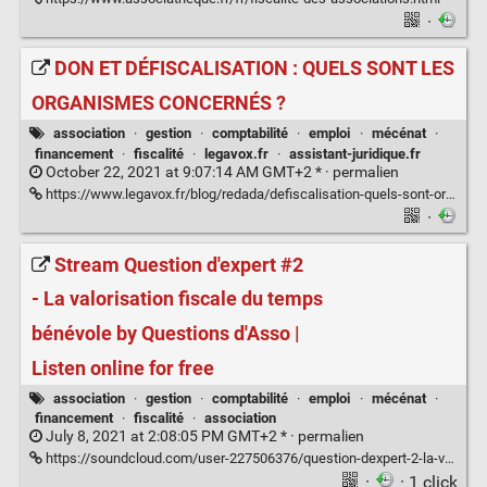
·
DON ET DÉFISCALISATION : QUELS SONT LES
ORGANISMES CONCERNÉS ?
association
·
gestion
·
comptabilité
·
emploi
·
mécénat
·
financement
·
fiscalité
·
legavox.fr
·
assistant-juridique.fr
October 22, 2021 at 9:07:14 AM GMT+2 * ·
permalien
https://www.legavox.fr/blog/redada/defiscalisation-quels-sont-organismes-concernes-31504.htm
·
Stream Question d'expert #2
- La valorisation fiscale du temps
bénévole by Questions d'Asso |
Listen online for free
association
·
gestion
·
comptabilité
·
emploi
·
mécénat
·
financement
·
fiscalité
·
association
July 8, 2021 at 2:08:05 PM GMT+2 * ·
permalien
https://soundcloud.com/user-227506376/question-dexpert-2-la-valorisation-fiscale-du-temps-benevole
·
· 1 click