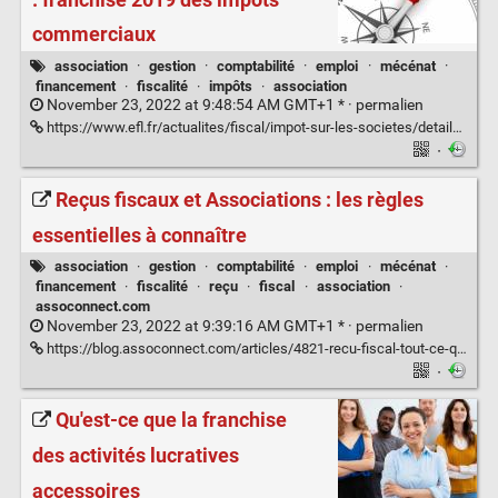
commerciaux
association
·
gestion
·
comptabilité
·
emploi
·
mécénat
·
financement
·
fiscalité
·
impôts
·
association
November 23, 2022 at 9:48:54 AM GMT+1 * ·
permalien
https://www.efl.fr/actualites/fiscal/impot-sur-les-societes/details.html?ref=ui-7610b082-8ac3-4a2c-a803-d10430199ca8
·
Reçus fiscaux et Associations : les règles
essentielles à connaître
association
·
gestion
·
comptabilité
·
emploi
·
mécénat
·
financement
·
fiscalité
·
reçu
·
fiscal
·
association
·
assoconnect.com
November 23, 2022 at 9:39:16 AM GMT+1 * ·
permalien
https://blog.assoconnect.com/articles/4821-recu-fiscal-tout-ce-qu-il-faut-savoir-pour-votre-association
·
Qu'est-ce que la franchise
des activités lucratives
accessoires