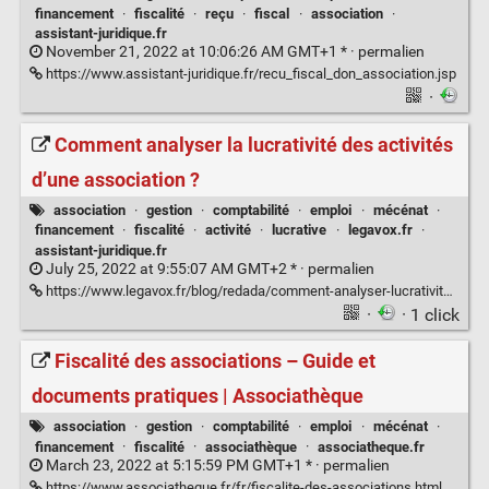
financement
·
fiscalité
·
reçu
·
fiscal
·
association
·
assistant-juridique.fr
November 21, 2022 at 10:06:26 AM GMT+1 * ·
permalien
https://www.assistant-juridique.fr/recu_fiscal_don_association.jsp
·
Comment analyser la lucrativité des activités
d’une association ?
association
·
gestion
·
comptabilité
·
emploi
·
mécénat
·
financement
·
fiscalité
·
activité
·
lucrative
·
legavox.fr
·
assistant-juridique.fr
July 25, 2022 at 9:55:07 AM GMT+2 * ·
permalien
https://www.legavox.fr/blog/redada/comment-analyser-lucrativite-activites-association-32795.htm
·
· 1 click
Fiscalité des associations – Guide et
documents pratiques | Associathèque
association
·
gestion
·
comptabilité
·
emploi
·
mécénat
·
financement
·
fiscalité
·
associathèque
·
associatheque.fr
March 23, 2022 at 5:15:59 PM GMT+1 * ·
permalien
https://www.associatheque.fr/fr/fiscalite-des-associations.html