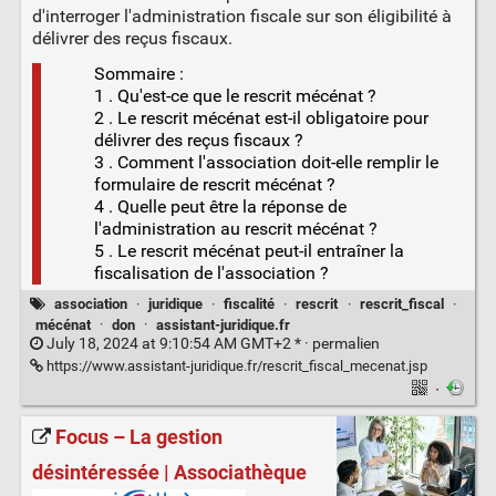
d'interroger l'administration fiscale sur son éligibilité à
délivrer des reçus fiscaux.
Sommaire :
1 . Qu'est-ce que le rescrit mécénat ?
2 . Le rescrit mécénat est-il obligatoire pour
délivrer des reçus fiscaux ?
3 . Comment l'association doit-elle remplir le
formulaire de rescrit mécénat ?
4 . Quelle peut être la réponse de
l'administration au rescrit mécénat ?
5 . Le rescrit mécénat peut-il entraîner la
fiscalisation de l'association ?
association
·
juridique
·
fiscalité
·
rescrit
·
rescrit_fiscal
·
mécénat
·
don
·
assistant-juridique.fr
July 18, 2024 at 9:10:54 AM GMT+2 * ·
permalien
https://www.assistant-juridique.fr/rescrit_fiscal_mecenat.jsp
·
Focus – La gestion
désintéressée | Associathèque