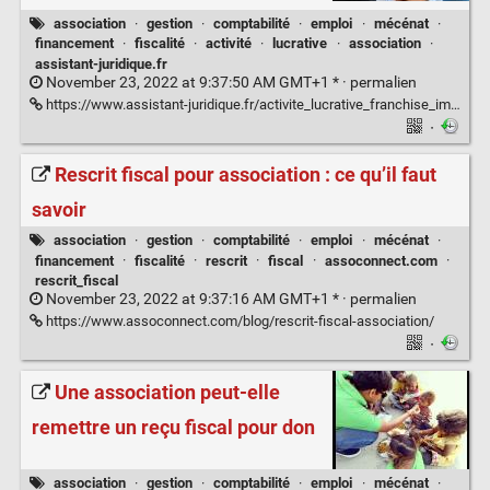
association
·
gestion
·
comptabilité
·
emploi
·
mécénat
·
financement
·
fiscalité
·
activité
·
lucrative
·
association
·
assistant-juridique.fr
November 23, 2022 at 9:37:50 AM GMT+1 * ·
permalien
https://www.assistant-juridique.fr/activite_lucrative_franchise_impots.jsp
·
Rescrit fiscal pour association : ce qu’il faut
savoir
association
·
gestion
·
comptabilité
·
emploi
·
mécénat
·
financement
·
fiscalité
·
rescrit
·
fiscal
·
assoconnect.com
·
rescrit_fiscal
November 23, 2022 at 9:37:16 AM GMT+1 * ·
permalien
https://www.assoconnect.com/blog/rescrit-fiscal-association/
·
Une association peut-elle
remettre un reçu fiscal pour don
association
·
gestion
·
comptabilité
·
emploi
·
mécénat
·