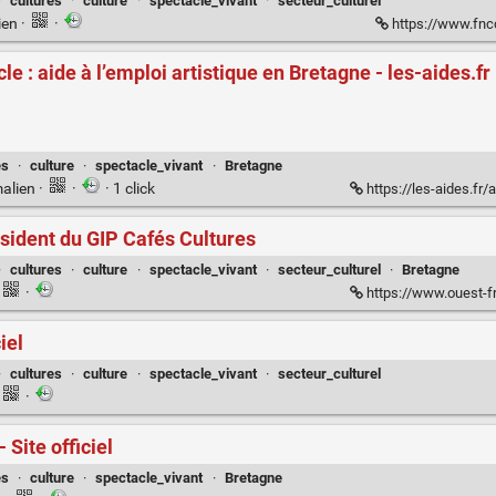
·
cultures
·
culture
·
spectacle_vivant
·
secteur_culturel
ien
·
·
https://www.fncc
e : aide à l’emploi artistique en Bretagne - les-aides.fr
és
·
culture
·
spectacle_vivant
·
Bretagne
alien
·
·
· 1 click
https://les-aides.fr/aide/WCSfkiEjbw/re
ésident du GIP Cafés Cultures
·
cultures
·
culture
·
spectacle_vivant
·
secteur_culturel
·
Bretagne
·
https://www.ouest-france.fr/bretagne/re
iel
·
cultures
·
culture
·
spectacle_vivant
·
secteur_culturel
·
 Site officiel
és
·
culture
·
spectacle_vivant
·
Bretagne