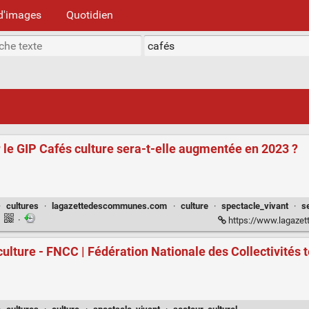
d'images
Quotidien
 le GIP Cafés culture sera-t-elle augmentée en 2023 ?
·
cultures
·
lagazettedescommunes.com
·
culture
·
spectacle_vivant
·
s
·
·
https://www.lagazettedescommunes.com
ulture - FNCC | Fédération Nationale des Collectivités te