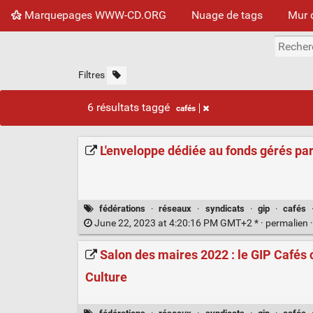
Marquepages WWW-CD.ORG
Nuage de tags
Mur 
Filtres
6 résultats taggé
cafés
L'enveloppe dédiée au fonds gérés par
fédérations
·
réseaux
·
syndicats
·
gip
·
cafés
June 22, 2023 at 4:20:16 PM GMT+2 * ·
permalien
Salon des maires 2022 : le GIP Cafés c
Culture