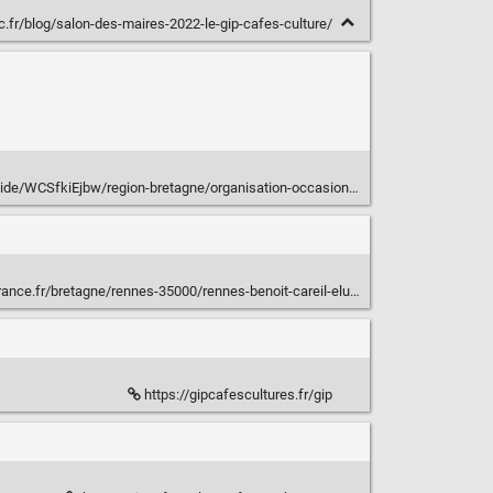
.fr/blog/salon-des-maires-2022-le-gip-cafes-culture/
gion-bretagne/organisation-occasionnelle-de-spectacle-aide-a-l-emploi-artistique-en-bretagne-covid19.html
nnes-35000/rennes-benoit-careil-elu-president-du-gip-cafes-cultures-3b61175e-9787-11eb-88fe-d7588d2aa6f7
https://gipcafescultures.fr/gip