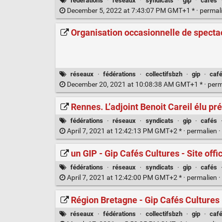
fédérations
·
réseaux
·
syndicats
·
gip
·
cafés
December 5, 2022 at 7:43:07 PM GMT+1 * ·
permal
Organisation occasionnelle de spectacl
réseaux
·
fédérations
·
collectifsbzh
·
gip
·
caf
December 20, 2021 at 10:08:38 AM GMT+1 * ·
perm
Rennes. L’adjoint Benoit Careil élu pr
fédérations
·
réseaux
·
syndicats
·
gip
·
cafés
April 7, 2021 at 12:42:13 PM GMT+2 * ·
permalien
·
un GIP - Gip Cafés Cultures - Site offic
fédérations
·
réseaux
·
syndicats
·
gip
·
cafés
April 7, 2021 at 12:42:00 PM GMT+2 * ·
permalien
·
Région Bretagne - Gip Cafés Cultures -
réseaux
·
fédérations
·
collectifsbzh
·
gip
·
caf