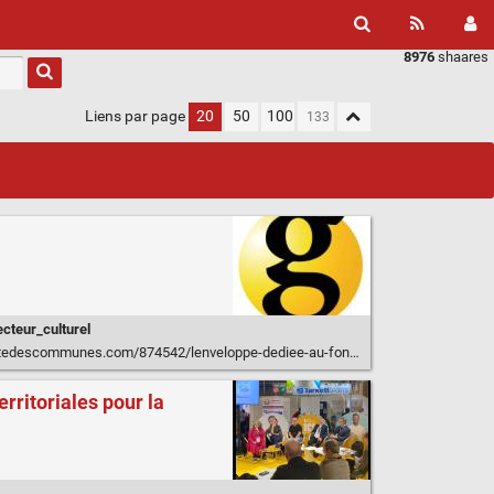
8976
shaares
Liens par page
20
50
100
ecteur_culturel
/874542/lenveloppe-dediee-au-fonds-geres-par-le-gip-cafes-culture-sera-t-elle-augmentee-en-2023/
rritoriales pour la