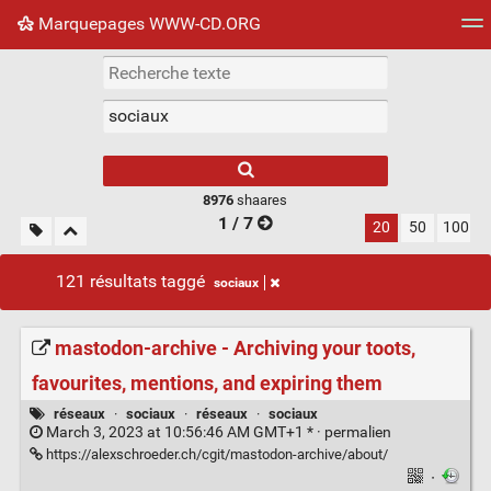
Marquepages WWW-CD.ORG
Nuage de tags
Mur d'images
Quotidien
Flux RS
8976
shaares
1 / 7
20
50
100
121 résultats taggé
sociaux
mastodon-archive - Archiving your toots,
favourites, mentions, and expiring them
réseaux
·
sociaux
·
réseaux
·
sociaux
March 3, 2023 at 10:56:46 AM GMT+1 * ·
permalien
https://alexschroeder.ch/cgit/mastodon-archive/about/
·