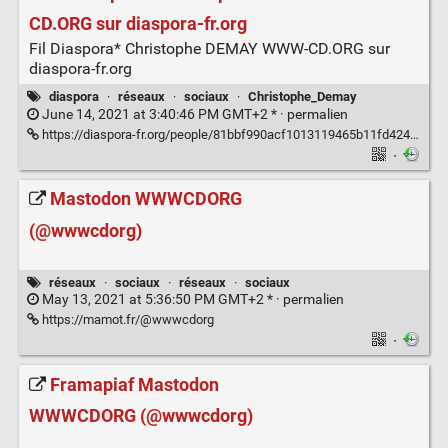
CD.ORG sur diaspora-fr.org
Fil Diaspora* Christophe DEMAY WWW-CD.ORG sur
diaspora-fr.org
diaspora
·
réseaux
·
sociaux
·
Christophe_Demay
June 14, 2021 at 3:40:46 PM GMT+2 * ·
permalien
https://diaspora-fr.org/people/81bbf990acf1013119465b11fd42445c
·
Mastodon WWWCDORG
(@wwwcdorg)
réseaux
·
sociaux
·
réseaux
·
sociaux
May 13, 2021 at 5:36:50 PM GMT+2 * ·
permalien
https://mamot.fr/@wwwcdorg
·
Framapiaf Mastodon
WWWCDORG (@wwwcdorg)