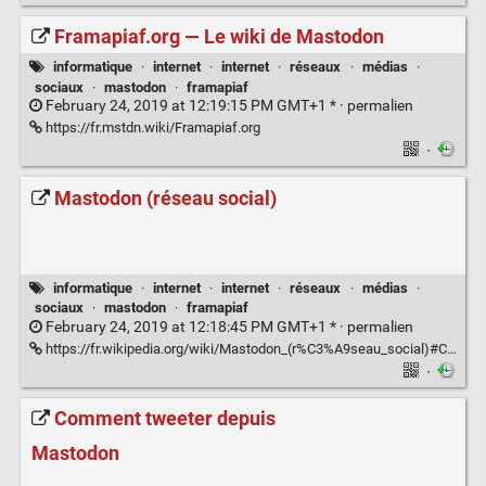
Framapiaf.org — Le wiki de Mastodon
informatique
·
internet
·
internet
·
réseaux
·
médias
·
sociaux
·
mastodon
·
framapiaf
February 24, 2019 at 12:19:15 PM GMT+1 * ·
permalien
https://fr.mstdn.wiki/Framapiaf.org
·
Mastodon (réseau social)
informatique
·
internet
·
internet
·
réseaux
·
médias
·
sociaux
·
mastodon
·
framapiaf
February 24, 2019 at 12:18:45 PM GMT+1 * ·
permalien
https://fr.wikipedia.org/wiki/Mastodon_(r%C3%A9seau_social)#Communaut.C3.A9
·
Comment tweeter depuis
Mastodon