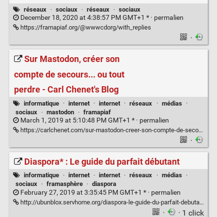
réseaux
·
sociaux
·
réseaux
·
sociaux
December 18, 2020 at 4:38:57 PM GMT+1 * ·
permalien
https://framapiaf.org/@wwwcdorg/with_replies
·
Sur Mastodon, créer son
compte de secours... ou tout
perdre - Carl Chenet's Blog
informatique
·
internet
·
internet
·
réseaux
·
médias
·
sociaux
·
mastodon
·
framapiaf
March 1, 2019 at 5:10:48 PM GMT+1 * ·
permalien
https://carlchenet.com/sur-mastodon-creer-son-compte-de-secours-ou-tout-perdre/
·
Diaspora* : Le guide du parfait débutant
informatique
·
internet
·
internet
·
réseaux
·
médias
·
sociaux
·
framasphère
·
diaspora
February 27, 2019 at 3:35:45 PM GMT+1 * ·
permalien
http://ubunblox.servhome.org/diaspora-le-guide-du-parfait-debutant.html
·
· 1 click