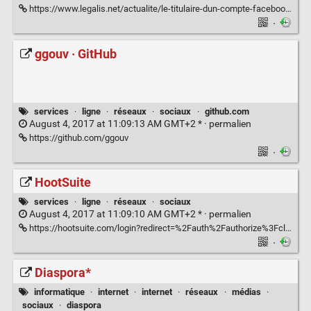
https://www.legalis.net/actualite/le-titulaire-dun-compte-facebook-est-directeur-de-la-publication/
·
ggouv · GitHub
services
·
ligne
·
réseaux
·
sociaux
·
github.com
August 4, 2017 at 11:09:13 AM GMT+2 * ·
permalien
https://github.com/ggouv
·
HootSuite
services
·
ligne
·
réseaux
·
sociaux
August 4, 2017 at 11:09:10 AM GMT+2 * ·
permalien
https://hootsuite.com/login?redirect=%2Fauth%2Fauthorize%3Fclient_id%3DNJ583PzkwibvhraAZGyz%26redirect_uri%3Dhttps%253A%252F%252Fhootsuite.com%252Flogin%252Foauth2complete%26state%3Da19612ecc51c7f087fc03e407f017f32%26scope%3D%26response_type%3Dcode%26approval_prompt%3Dauto%26startExternalMethod%3D&oauth2Authorize=1&method=
·
Diaspora*
informatique
·
internet
·
internet
·
réseaux
·
médias
·
sociaux
·
diaspora