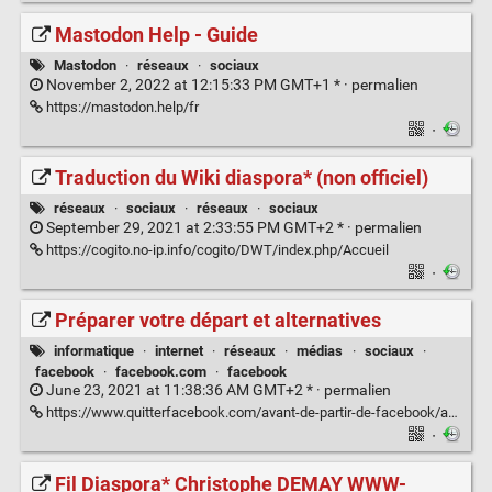
Mastodon Help - Guide
Mastodon
·
réseaux
·
sociaux
November 2, 2022 at 12:15:33 PM GMT+1 * ·
permalien
https://mastodon.help/fr
·
Traduction du Wiki diaspora* (non officiel)
réseaux
·
sociaux
·
réseaux
·
sociaux
September 29, 2021 at 2:33:55 PM GMT+2 * ·
permalien
https://cogito.no-ip.info/cogito/DWT/index.php/Accueil
·
Préparer votre départ et alternatives
informatique
·
internet
·
réseaux
·
médias
·
sociaux
·
facebook
·
facebook.com
·
facebook
June 23, 2021 at 11:38:36 AM GMT+2 * ·
permalien
https://www.quitterfacebook.com/avant-de-partir-de-facebook/anonyme
·
Fil Diaspora* Christophe DEMAY WWW-