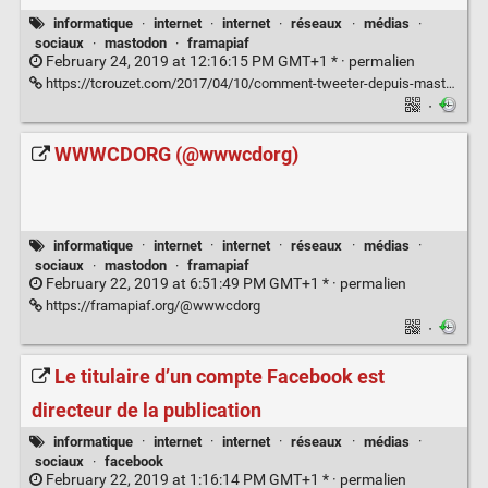
informatique
·
internet
·
internet
·
réseaux
·
médias
·
sociaux
·
mastodon
·
framapiaf
February 24, 2019 at 12:16:15 PM GMT+1 * ·
permalien
https://tcrouzet.com/2017/04/10/comment-tweeter-depuis-mastodon/
·
WWWCDORG (@wwwcdorg)
informatique
·
internet
·
internet
·
réseaux
·
médias
·
sociaux
·
mastodon
·
framapiaf
February 22, 2019 at 6:51:49 PM GMT+1 * ·
permalien
https://framapiaf.org/@wwwcdorg
·
Le titulaire d’un compte Facebook est
directeur de la publication
informatique
·
internet
·
internet
·
réseaux
·
médias
·
sociaux
·
facebook
February 22, 2019 at 1:16:14 PM GMT+1 * ·
permalien