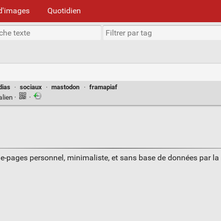
d'images
Quotidien
ias
·
sociaux
·
mastodon
·
framapiaf
alien
·
·
ue-pages personnel, minimaliste, et sans base de données par l