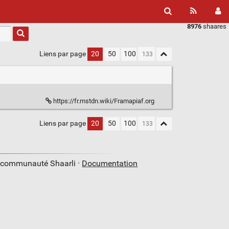
8976
shaares
Liens par page
20
50
100
https://fr.mstdn.wiki/Framapiaf.org
Liens par page
20
50
100
a communauté Shaarli ·
Documentation