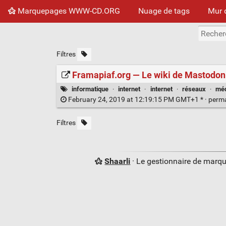
Marquepages WWW-CD.ORG
Nuage de tags
Mur 
Filtres
Framapiaf.org — Le wiki de Mastodon
informatique
·
internet
·
internet
·
réseaux
·
méd
February 24, 2019 at 12:19:15 PM GMT+1 * ·
perm
Filtres
Shaarli
· Le gestionnaire de marq