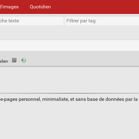
d'images
Quotidien
alien
·
·
ue-pages personnel, minimaliste, et sans base de données par l