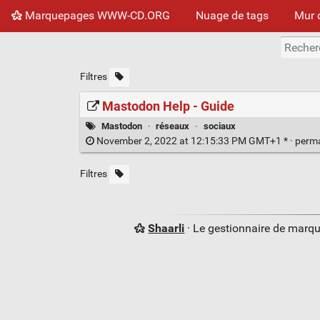
Marquepages WWW-CD.ORG
Nuage de tags
Mur 
Filtres
Mastodon Help - Guide
Mastodon
·
réseaux
·
sociaux
November 2, 2022 at 12:15:33 PM GMT+1 * ·
perm
Filtres
Shaarli
· Le gestionnaire de marq