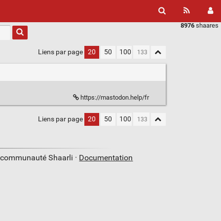
8976
shaares
Liens par page
20
50
100
https://mastodon.help/fr
Liens par page
20
50
100
a communauté Shaarli ·
Documentation