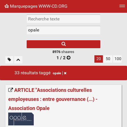
Marquepages WWW-CD.ORG
Nuage de tags
Mur d'images
Quotidien
Flux RS
8976
shaares
1 / 2
20
50
100
33 résultats taggé
opale
ARTICLE "Associations culturelles
employeuses : entre gouvernance (...) -
Association Opale