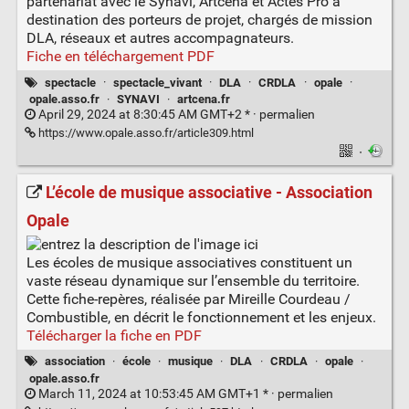
partenariat avec le Synavi, Artcena et Actes Pro à
destination des porteurs de projet, chargés de mission
DLA, réseaux et autres accompagnateurs.
Fiche en téléchargement PDF
spectacle
·
spectacle_vivant
·
DLA
·
CRDLA
·
opale
·
opale.asso.fr
·
SYNAVI
·
artcena.fr
April 29, 2024 at 8:30:45 AM GMT+2 * ·
permalien
https://www.opale.asso.fr/article309.html
·
L’école de musique associative - Association
Opale
Les écoles de musique associatives constituent un
vaste réseau dynamique sur l’ensemble du territoire.
Cette fiche-repères, réalisée par Mireille Courdeau /
Combustible, en décrit le fonctionnement et les enjeux.
Télécharger la fiche en PDF
association
·
école
·
musique
·
DLA
·
CRDLA
·
opale
·
opale.asso.fr
March 11, 2024 at 10:53:45 AM GMT+1 * ·
permalien