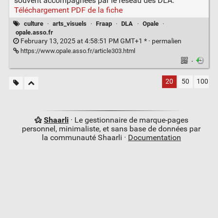
souvent accompagnées par le réseau des DLA.
Téléchargement PDF de la fiche
culture
·
arts_visuels
·
Fraap
·
DLA
·
Opale
·
opale.asso.fr
February 13, 2025 at 4:58:51 PM GMT+1 * ·
permalien
https://www.opale.asso.fr/article303.html
·
20
50
100
Shaarli
· Le gestionnaire de marque-pages
personnel, minimaliste, et sans base de données par
la communauté Shaarli ·
Documentation