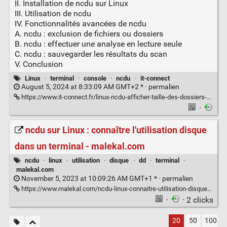
II. Installation de ncdu sur Linux
III. Utilisation de ncdu
IV. Fonctionnalités avancées de ncdu
A. ncdu : exclusion de fichiers ou dossiers
B. ncdu : effectuer une analyse en lecture seule
C. ncdu : sauvegarder les résultats du scan
V. Conclusion
Linux
·
terminal
·
console
·
ncdu
·
it-connect
August 5, 2024 at 8:33:09 AM GMT+2 * ·
permalien
https://www.it-connect.fr/linux-ncdu-afficher-taille-des-dossiers-en-console/
·
ncdu sur Linux : connaître l'utilisation disque
dans un terminal - malekal.com
ncdu
·
linux
·
utilisation
·
disque
·
dd
·
terminal
·
malekal.com
November 5, 2023 at 10:09:26 AM GMT+1 * ·
permalien
https://www.malekal.com/ncdu-linux-connaitre-utilisation-disque-terminal/
·
· 2 clicks
20
50
100