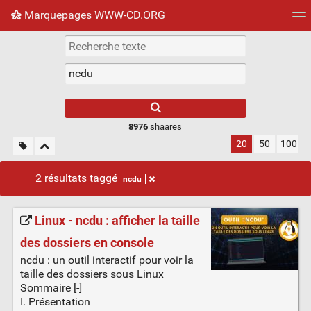
Marquepages WWW-CD.ORG
Nuage de tags
Mur d'images
Quotidien
Flux RS
8976
shaares
20
50
100
2 résultats taggé
ncdu
Linux - ncdu : afficher la taille
des dossiers en console
ncdu : un outil interactif pour voir la
taille des dossiers sous Linux
Sommaire [-]
I. Présentation