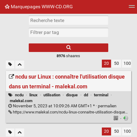
Marquepages WWW-CD.ORG
Nuage de tags
Mur d'images
Quotidien
Flux RS
8976
shaares
20
50
100
ncdu sur Linux : connaître l'utilisation disque
dans un terminal - malekal.com
ncdu
·
linux
·
utilisation
·
disque
·
dd
·
terminal
·
malekal.com
November 5, 2023 at 10:09:26 AM GMT+1 * ·
permalien
https://www.malekal.com/ncdu-linux-connaitre-utilisation-disque-terminal/
·
20
50
100