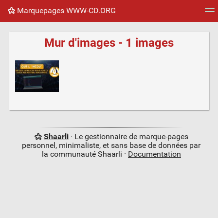
Marquepages WWW-CD.ORG
Nuage de tags
Mur d'images
Quotidien
Flux RS
Mur d'images - 1 images
Shaarli
· Le gestionnaire de marque-pages
personnel, minimaliste, et sans base de données par
la communauté Shaarli ·
Documentation