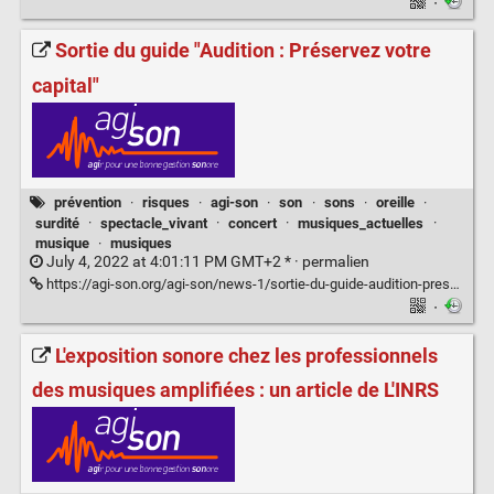
·
Sortie du guide "Audition : Préservez votre
capital"
prévention
·
risques
·
agi-son
·
son
·
sons
·
oreille
·
surdité
·
spectacle_vivant
·
concert
·
musiques_actuelles
·
musique
·
musiques
July 4, 2022 at 4:01:11 PM GMT+2 * ·
permalien
https://agi-son.org/agi-son/news-1/sortie-du-guide-audition-preservez-votre-capital-2-155
·
L'exposition sonore chez les professionnels
des musiques amplifiées : un article de L'INRS