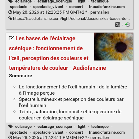
éclairage
·
éclairage_scénique
·
light
·
technique
·
spectacle
·
spectacle_vivant
·
concert
·
fr.audiofanzine.com
May 28, 2026 at 12:23:25 PM GMT+2 * ·
permalien
https://fr.audiofanzine.com/light/editorial/dossiers/les-bases-de-l-eclairage-perception-psychologie-et-gestion-des-couleur.html
·
Les bases de l’éclairage
scénique : fonctionnement de
l’œil, perception des couleurs et
température de couleur - Audiofanzine
Sommaire
Le fonctionnement de l’œil humain : de la lumière
à l’image perçue
Spectre lumineux et perception des couleurs par
l’œil humain
Teinte, saturation, luminosité et température de
couleur en éclairage scénique
éclairage
·
éclairage_scénique
·
light
·
technique
·
spectacle
·
spectacle_vivant
·
concert
·
fr.audiofanzine.com
May 28, 2026 at 12:23:11 PM GMT+2 * ·
permalien