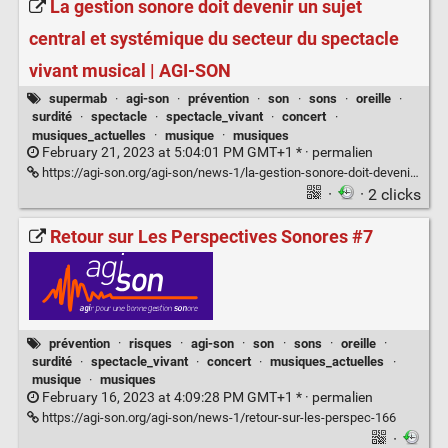
La gestion sonore doit devenir un sujet
central et systémique du secteur du spectacle
vivant musical | AGI-SON
supermab
·
agi-son
·
prévention
·
son
·
sons
·
oreille
·
surdité
·
spectacle
·
spectacle_vivant
·
concert
·
musiques_actuelles
·
musique
·
musiques
February 21, 2023 at 5:04:01 PM GMT+1 * ·
permalien
https://agi-son.org/agi-son/news-1/la-gestion-sonore-doit-devenir-un-sujet-central-et-systemique-du-secteur-du-spectacle-vivant-musica-169
·
· 2 clicks
Retour sur Les Perspectives Sonores #7
prévention
·
risques
·
agi-son
·
son
·
sons
·
oreille
·
surdité
·
spectacle_vivant
·
concert
·
musiques_actuelles
·
musique
·
musiques
February 16, 2023 at 4:09:28 PM GMT+1 * ·
permalien
https://agi-son.org/agi-son/news-1/retour-sur-les-perspec-166
·