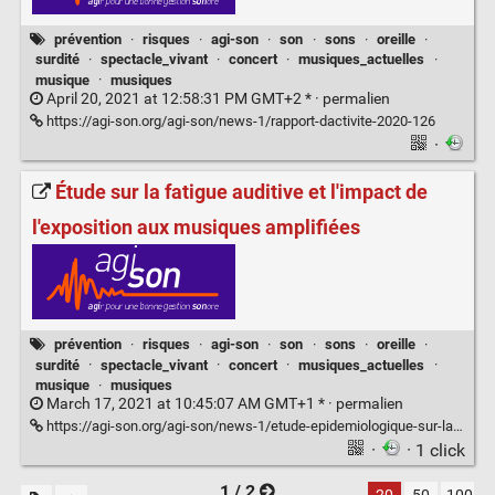
prévention
·
risques
·
agi-son
·
son
·
sons
·
oreille
·
surdité
·
spectacle_vivant
·
concert
·
musiques_actuelles
·
musique
·
musiques
April 20, 2021 at 12:58:31 PM GMT+2 * ·
permalien
https://agi-son.org/agi-son/news-1/rapport-dactivite-2020-126
·
Étude sur la fatigue auditive et l'impact de
l'exposition aux musiques amplifiées
prévention
·
risques
·
agi-son
·
son
·
sons
·
oreille
·
surdité
·
spectacle_vivant
·
concert
·
musiques_actuelles
·
musique
·
musiques
March 17, 2021 at 10:45:07 AM GMT+1 * ·
permalien
https://agi-son.org/agi-son/news-1/etude-epidemiologique-sur-la-fatigue-auditive-123
·
· 1 click
1 / 2