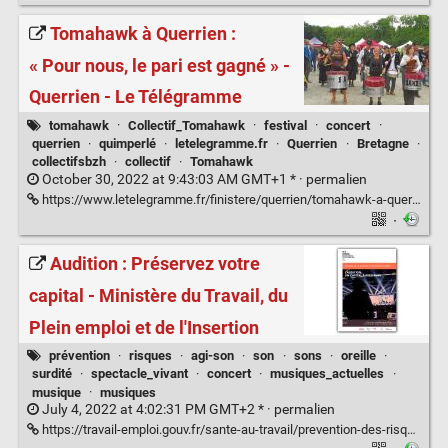
Tomahawk à Querrien :
« Pour nous, le pari est gagné » -
Querrien - Le Télégramme
tomahawk
·
Collectif_Tomahawk
·
festival
·
concert
·
querrien
·
quimperlé
·
letelegramme.fr
·
Querrien
·
Bretagne
·
collectifsbzh
·
collectif
·
Tomahawk
October 30, 2022 at 9:43:03 AM GMT+1 * ·
permalien
https://www.letelegramme.fr/finistere/querrien/tomahawk-a-querrien-pour-nous-le-pari-est-gagne-06-09-2022-13173435.php
·
Audition : Préservez votre
capital - Ministère du Travail, du
Plein emploi et de l'Insertion
prévention
·
risques
·
agi-son
·
son
·
sons
·
oreille
·
surdité
·
spectacle_vivant
·
concert
·
musiques_actuelles
·
musique
·
musiques
July 4, 2022 at 4:02:31 PM GMT+2 * ·
permalien
https://travail-emploi.gouv.fr/sante-au-travail/prevention-des-risques-pour-la-sante-au-travail/audition-preservez-votre-capital