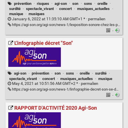
prévention
·
risques
·
agi-son
·
son
·
sons
·
oreille
·
surdité
·
spectacle_vivant
·
concert
·
musiques_actuelles
·
musique
·
musiques
January 6, 2022 at 11:35:10 AM GMT+1 * ·
permalien
https://agi-son.org/agi-son/news-1/lexposition-sonore-chez-les-professionnels-des-musiques-amplifiees-145
·
L'infographie décret "Son"
agi-son
·
prévention
·
son
·
sons
·
oreille
·
surdité
·
spectacle_vivant
·
concert
·
musiques_actuelles
·
musique
May 4, 2021 at 10:51:56 AM GMT+2 * ·
permalien
https://agi-son.org/agi-son/news-1/linfographie-decret-son-se-decline-127
·
RAPPORT D'ACTIVITÉ 2020 Agi-Son