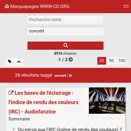
Marquepages WWW-CD.ORG
Nuage de tags
Mur d'images
Quotidien
Flux RS
8976
shaares
1 / 2
20
50
100
28 résultats taggé
concert
Les bases de l'éclairage :
l'indice de rendu des couleurs
(IRC) - Audiofanzine
Sommaire
Qu'est-ce que l'IRC (indice de rendu des couleurs) ?