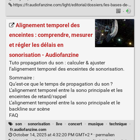
https://fr.audiofanzine.com/light/editorial/dossiers/les-bases-de-l-eclairage-il-lumiere-et-couleurs.html
·
Alignement temporel des
enceintes : comprendre, mesurer
et régler les délais en
sonorisation - Audiofanzine
Tuto propagation du son : calculer & ajuster
l’alignement temporel des enceintes de sonorisation.
Sommaire :
Qu’est-ce que le temps de propagation du son ?
L’alignement temporel entre la sono principale et les
enceintes de retard/rappel
L’alignement temporel entre la sono principale et le
backline sur scène
FAQ
son
·
sonorisation
·
live
·
concert
·
musique
·
technique
·
fr.audiofanzine.com
October 14, 2025 at 4:32:20 PM GMT+2 * ·
permalien