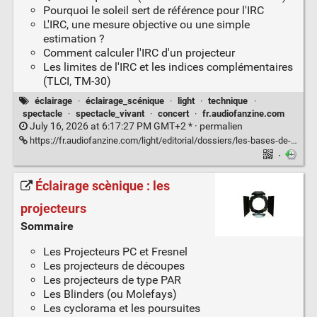
Pourquoi le soleil sert de référence pour l'IRC
L'IRC, une mesure objective ou une simple
estimation ?
Comment calculer l'IRC d'un projecteur
Les limites de l'IRC et les indices complémentaires
(TLCI, TM-30)
éclairage
·
éclairage_scénique
·
light
·
technique
·
spectacle
·
spectacle_vivant
·
concert
·
fr.audiofanzine.com
July 16, 2026 at 6:17:27 PM GMT+2 * ·
permalien
https://fr.audiofanzine.com/light/editorial/dossiers/les-bases-de-l-eclairage-l-indice-de-rendu-des-couleurs.html
·
Éclairage scènique : les
projecteurs
Sommaire
Les Projecteurs PC et Fresnel
Les projecteurs de découpes
Les projecteurs de type PAR
Les Blinders (ou Molefays)
Les cyclorama et les poursuites