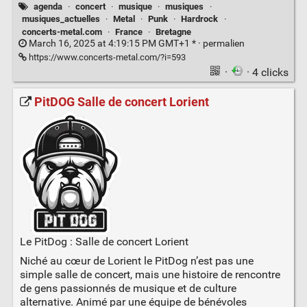
agenda
·
concert
·
musique
·
musiques
·
musiques_actuelles
·
Metal
·
Punk
·
Hardrock
·
concerts-metal.com
·
France
·
Bretagne
March 16, 2025 at 4:19:15 PM GMT+1 * ·
permalien
https://www.concerts-metal.com/?i=593
·
· 4 clicks
PitDOG Salle de concert Lorient
Le PitDog : Salle de concert Lorient
Niché au cœur de Lorient le PitDog n’est pas une
simple salle de concert, mais une histoire de rencontre
de gens passionnés de musique et de culture
alternative. Animé par une équipe de bénévoles