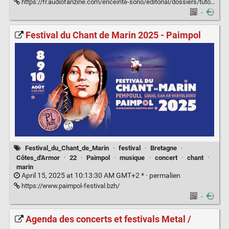
https://fr.audiofanzine.com/enceinte-sono/editorial/dossiers/tuto-propagation-du-son-calculer-ajuster-l-alignement-temporel-des-enceintes-de-sonorisation.html
·
Festival du Chant de Marin 2025 - Paimpol
Festival_du_Chant_de_Marin
·
festival
·
Bretagne
·
Côtes_d'Armor
·
22
·
Paimpol
·
musique
·
concert
·
chant
·
marin
April 15, 2025 at 10:13:30 AM GMT+2 * ·
permalien
https://www.paimpol-festival.bzh/
·
Agenda des concerts et festivals Metal /