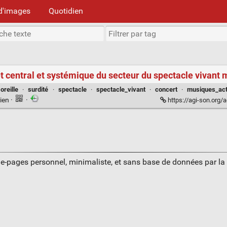
d'images
Quotidien
et central et systémique du secteur du spectacle vivant
oreille
·
surdité
·
spectacle
·
spectacle_vivant
·
concert
·
musiques_act
ien
·
·
https://agi-son.org/agi-son/news-1/la
ue-pages personnel, minimaliste, et sans base de données par l