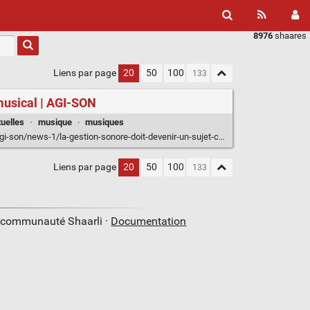
8976
shaares
Liens par page
20
50
100
 musical | AGI-SON
uelles
·
musique
·
musiques
-gestion-sonore-doit-devenir-un-sujet-central-et-systemique-du-secteur-du-spectacle-vivant-musica-169
Liens par page
20
50
100
a communauté Shaarli ·
Documentation