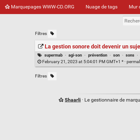
Marquepages WWW-CD.ORG
Nuage de tags
Mur 
Filtres
La gestion sonore doit devenir un suj
supermab
·
agi-son
·
prévention
·
son
·
sons
·
February 21, 2023 at 5:04:01 PM GMT+1 * ·
permal
Filtres
Shaarli
· Le gestionnaire de marq