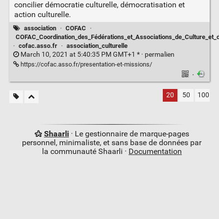
concilier démocratie culturelle, démocratisation et
action culturelle.
association
·
COFAC
·
COFAC_Coordination_des_Fédérations_et_Associations_de_Culture_et
·
cofac.asso.fr
·
association_culturelle
March 10, 2021 at 5:40:35 PM GMT+1 * ·
permalien
https://cofac.asso.fr/presentation-et-missions/
·
20
50
100
Shaarli
· Le gestionnaire de marque-pages
personnel, minimaliste, et sans base de données par
la communauté Shaarli ·
Documentation