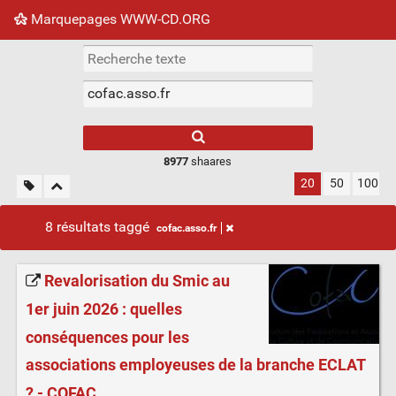
Marquepages WWW-CD.ORG
Nuage de tags
Mur d'images
Quotidien
Flux RS
8977
shaares
20
50
100
8 résultats taggé
cofac.asso.fr
Revalorisation du Smic au
1er juin 2026 : quelles
conséquences pour les
associations employeuses de la branche ECLAT
? - COFAC