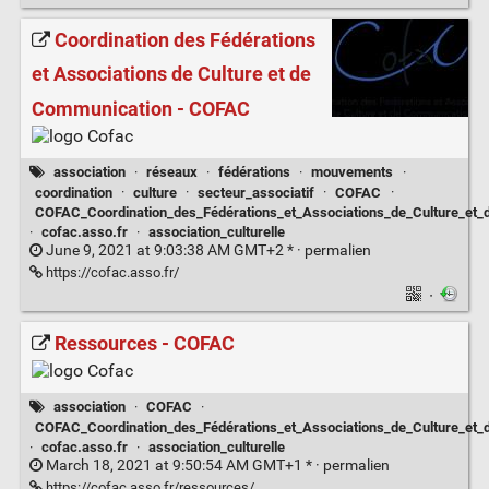
Coordination des Fédérations
et Associations de Culture et de
Communication - COFAC
association
·
réseaux
·
fédérations
·
mouvements
·
coordination
·
culture
·
secteur_associatif
·
COFAC
·
COFAC_Coordination_des_Fédérations_et_Associations_de_Culture_et
·
cofac.asso.fr
·
association_culturelle
June 9, 2021 at 9:03:38 AM GMT+2 * ·
permalien
https://cofac.asso.fr/
·
Ressources - COFAC
association
·
COFAC
·
COFAC_Coordination_des_Fédérations_et_Associations_de_Culture_et
·
cofac.asso.fr
·
association_culturelle
March 18, 2021 at 9:50:54 AM GMT+1 * ·
permalien
https://cofac.asso.fr/ressources/