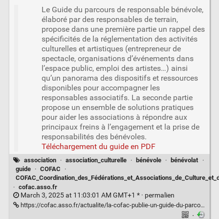
Le Guide du parcours de responsable bénévole,
élaboré par des responsables de terrain,
propose dans une première partie un rappel des
spécificités de la réglementation des activités
culturelles et artistiques (entrepreneur de
spectacle, organisations d’événements dans
l’espace public, emploi des artistes…) ainsi
qu’un panorama des dispositifs et ressources
disponibles pour accompagner les
responsables associatifs. La seconde partie
propose un ensemble de solutions pratiques
pour aider les associations à répondre aux
principaux freins à l’engagement et la prise de
responsabilités des bénévoles.
Téléchargement du guide en PDF
association
·
association_culturelle
·
bénévole
·
bénévolat
·
guide
·
COFAC
·
COFAC_Coordination_des_Fédérations_et_Associations_de_Culture_et
·
cofac.asso.fr
March 3, 2025 at 11:03:01 AM GMT+1 * ·
permalien
https://cofac.asso.fr/actualite/la-cofac-publie-un-guide-du-parcours-de-responsable-benevole-pour-accompagner-lengagement-et-la-prise-de-responsabilite-des-benevoles/
·