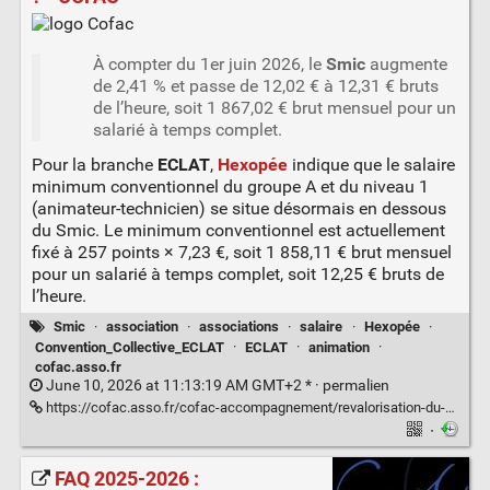
À compter du 1er juin 2026, le
Smic
augmente
de 2,41 % et passe de 12,02 € à 12,31 € bruts
de l’heure, soit 1 867,02 € brut mensuel pour un
salarié à temps complet.
Pour la branche
ECLAT
,
Hexopée
indique que le salaire
minimum conventionnel du groupe A et du niveau 1
(animateur-technicien) se situe désormais en dessous
du Smic. Le minimum conventionnel est actuellement
fixé à 257 points × 7,23 €, soit 1 858,11 € brut mensuel
pour un salarié à temps complet, soit 12,25 € bruts de
l’heure.
Smic
·
association
·
associations
·
salaire
·
Hexopée
·
Convention_Collective_ECLAT
·
ECLAT
·
animation
·
cofac.asso.fr
June 10, 2026 at 11:13:19 AM GMT+2 * ·
permalien
https://cofac.asso.fr/cofac-accompagnement/revalorisation-du-smic-au-1er-juin-2026-quelles-consequences-pour-les-associations-employeuses-de-la-branche-eclat/
·
FAQ 2025-2026 :