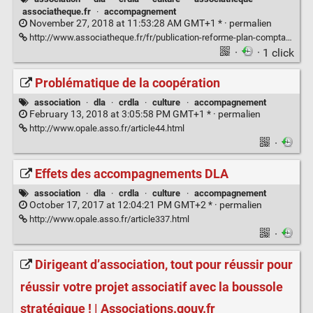
associatheque.fr
·
accompagnement
November 27, 2018 at 11:53:28 AM GMT+1 * ·
permalien
http://www.associatheque.fr/fr/publication-reforme-plan-comptable-associations.html
·
· 1 click
Problématique de la coopération
association
·
dla
·
crdla
·
culture
·
accompagnement
February 13, 2018 at 3:05:58 PM GMT+1 * ·
permalien
http://www.opale.asso.fr/article44.html
·
Effets des accompagnements DLA
association
·
dla
·
crdla
·
culture
·
accompagnement
October 17, 2017 at 12:04:21 PM GMT+2 * ·
permalien
http://www.opale.asso.fr/article337.html
·
Dirigeant d’association, tout pour réussir pour
réussir votre projet associatif avec la boussole
stratégique ! | Associations.gouv.fr