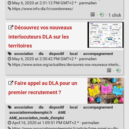
May 6, 2020 at 2:31:12 PM GMT+2 * ·
permalien
https://www.info-dla.fr/coordonnees/
·
· 1 click
Découvrez vos nouveaux
interlocuteurs DLA sur les
territoires
association
·
dla
·
dispositif
·
local
·
accompagnement
May 6, 2020 at 2:30:42 PM GMT+2 * ·
permalien
https://www.avise.org/actualites/decouvrez-vos-nouveaux-interlocuteurs-dla-sur-les-territoires
·
Faire appel au DLA pour un
premier recrutement ?
association
·
dla
·
dispositif
·
local
·
accompagnement
·
associationmodeemploi.fr
·
AME
·
AME_association_mode_d'emploi
April 16, 2020 at 1:09:51 PM GMT+2 * ·
permalien
https://www.associationmodeemploi.fr/article/faire-appel-au-dla-pour-un-premier-recrutement.70881