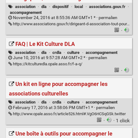
association
·
dla
·
dispositif
·
local
·
associations.gouv.fr
·
accompagnement
November 24, 2016 at 8:55:36 AM GMT+1 * ·
permalien
http://www.associations.gouv.fr/dirigeant-d-association-tout-pour-reussir-pour-reussir-votre-projet-associatif-avec-la-boussole-strategique.html
·
FAQ | Le Kit Culture DLA
association
·
dla
·
crdla
·
culture
·
accompagnement
June 10, 2016 at 9:57:28 AM GMT+2 * ·
permalien
https://kitculturedla.opale.asso.fr/f-a-q/
·
Un kit en ligne pour accompagner les
associations culturelles
association
·
dla
·
crdla
·
culture
·
accompagnement
February 17, 2016 at 3:58:06 PM GMT+1 * ·
permalien
http://www.opale.asso.fr/article526.html#.VgO6HCSqGSk.twitter
·
· 1 click
Une boîte à outils pour accompagner le