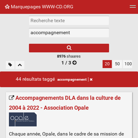
Marquepages WWW-CD.ORG
Nuage de tags
Mur d'images
Quotidien
Flux RS
8976
shaares
1 / 3
20
50
100
44 résultats taggé
accompagnement
Accompagnements DLA dans la culture de
2004 à 2022 - Association Opale
Chaque année, Opale, dans le cadre de sa mission de