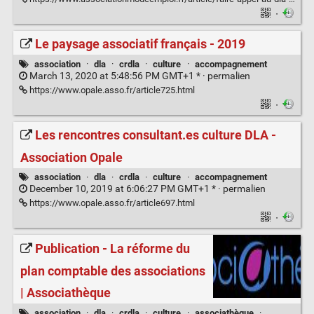
·
Le paysage associatif français - 2019
association
·
dla
·
crdla
·
culture
·
accompagnement
March 13, 2020 at 5:48:56 PM GMT+1 * ·
permalien
https://www.opale.asso.fr/article725.html
·
Les rencontres consultant.es culture DLA -
Association Opale
association
·
dla
·
crdla
·
culture
·
accompagnement
December 10, 2019 at 6:06:27 PM GMT+1 * ·
permalien
https://www.opale.asso.fr/article697.html
·
Publication - La réforme du
plan comptable des associations
| Associathèque
association
·
dla
·
crdla
·
culture
·
associathèque
·