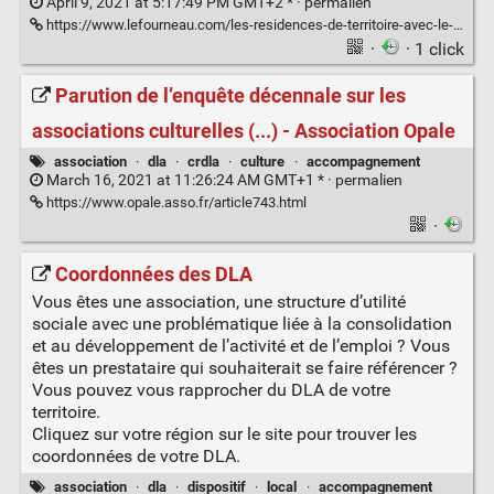
April 9, 2021 at 5:17:49 PM GMT+2 * ·
permalien
https://www.lefourneau.com/les-residences-de-territoire-avec-le-radar.html
·
· 1 click
Parution de l’enquête décennale sur les
associations culturelles (...) - Association Opale
association
·
dla
·
crdla
·
culture
·
accompagnement
March 16, 2021 at 11:26:24 AM GMT+1 * ·
permalien
https://www.opale.asso.fr/article743.html
·
Coordonnées des DLA
Vous êtes une association, une structure d’utilité
sociale avec une problématique liée à la consolidation
et au développement de l’activité et de l’emploi ? Vous
êtes un prestataire qui souhaiterait se faire référencer ?
Vous pouvez vous rapprocher du DLA de votre
territoire.
Cliquez sur votre région sur le site pour trouver les
coordonnées de votre DLA.
association
·
dla
·
dispositif
·
local
·
accompagnement