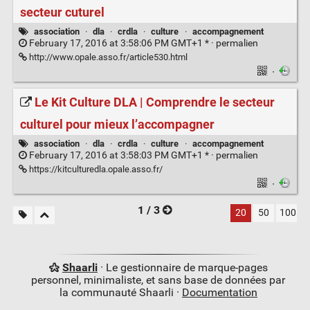
secteur cuturel
association
·
dla
·
crdla
·
culture
·
accompagnement
February 17, 2016 at 3:58:06 PM GMT+1 * ·
permalien
http://www.opale.asso.fr/article530.html
·
Le Kit Culture DLA | Comprendre le secteur
culturel pour mieux l’accompagner
association
·
dla
·
crdla
·
culture
·
accompagnement
February 17, 2016 at 3:58:03 PM GMT+1 * ·
permalien
https://kitculturedla.opale.asso.fr/
·
1 / 3
20
50
100
Shaarli
· Le gestionnaire de marque-pages
personnel, minimaliste, et sans base de données par
la communauté Shaarli ·
Documentation