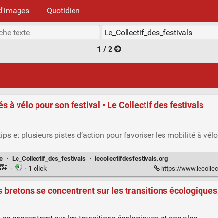
d'images
Quotidien
1 / 2
 à vélo pour son festival • Le Collectif des festivals
ips et plusieurs pistes d’action pour favoriser les mobilité à vélo
e
·
Le_Collectif_des_festivals
·
lecollectifdesfestivals.org
·
· 1 click
https://www.lecollectifdesfestival
 bretons se concentrent sur les transitions écologiques 
 se concentrent sur les transitions écologiques et sociales