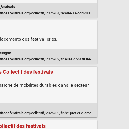
festivals
org/collectif/2025/04/rendre-sa-communication-accessible-aux-personnes-en-situation-de-handicap/
lacements des festivalier·es.
etagne
vals.org/collectif/2025/02/ficelles-construire-sa-page-web-comment-venir-au-festival/
 Collectif des festivals
marche de mobilités durables dans le secteur
collectif/2025/02/fiche-pratique-ameliorer-la-communication-et-la-sensibilisation-sur-les-mobilites-durables/
llectif des festivals