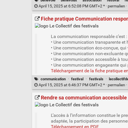
bénévole
·
bénévolat
·
association
·
festival
·
fe
April 15, 2025 at 6:52:08 PM GMT+2 * ·
permalien
·
Fiche pratique Communication responsa
La communication responsable c’est :
• Une communication transparente et h
• Une communication éco-conçue, qui v
• Une communication non-excluante qui 
• Une communication accessible à tou
• Une communication engageante qui pa
Téléchargement de la fiche pratique e
communication
·
festival
·
festivals
·
lecollectifd
April 15, 2025 at 6:46:37 PM GMT+2 * ·
permalien
·
Rendre sa communication accessible au
L’accès à l’information constitue le pr
adaptée, la participation des personne
Téléchargement en PDF