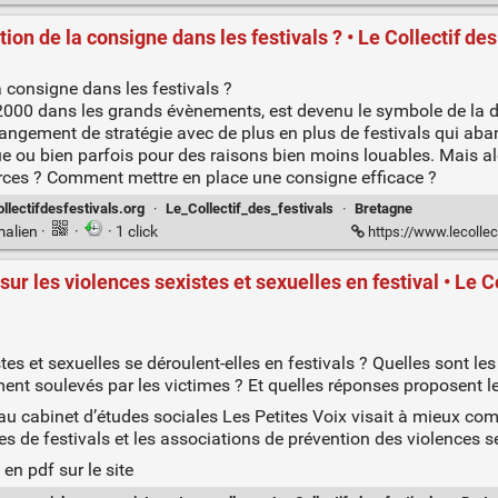
on de la consigne dans les festivals ? • Le Collectif des
a consigne dans les festivals ?
2000 dans les grands évènements, est devenu le symbole de la
hangement de stratégie avec de plus en plus de festivals qui a
ue ou bien parfois pour des raisons bien moins louables. Mais alo
urces ? Comment mettre en place une consigne efficace ?
ollectifdesfestivals.org
·
Le_Collectif_des_festivals
·
Bretagne
malien
·
·
· 1 click
https://www.lecollect
r les violences sexistes et sexuelles en festival • Le Co
es et sexuelles se déroulent-elles en festivals ? Quelles sont le
ment soulevés par les victimes ? Et quelles réponses proposent le
u cabinet d’études sociales Les Petites Voix visait à mieux c
ces de festivals et les associations de prévention des violences sex
en pdf sur le site