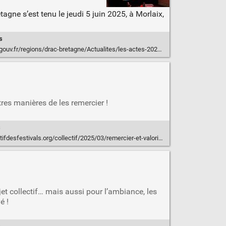
agne s’est tenu le jeudi 5 juin 2025, à Morlaix,
s
agne/Actualites/les-actes-2025-les-acteurs-culturels-bretons-se-concentrent-sur-les-transitions-ecologiques-et-sociales
tres manières de les remercier !
s
festivals.org/collectif/2025/03/remercier-et-valoriser-ses-benevoles/
jet collectif… mais aussi pour l’ambiance, les
é !