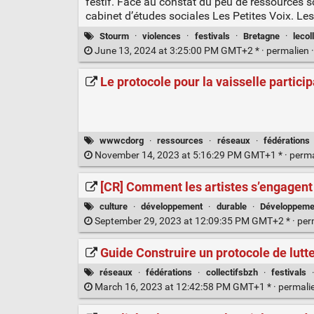
festif. Face au constat du peu de ressources sc
cabinet d’études sociales Les Petites Voix. Le
Stourm
·
violences
·
festivals
·
Bretagne
·
lecol
June 13, 2024 at 3:25:00 PM GMT+2 * ·
permalien
Le protocole pour la vaisselle particip
wwwcdorg
·
ressources
·
réseaux
·
fédérations
November 14, 2023 at 5:16:29 PM GMT+1 * ·
perm
[CR] Comment les artistes s’engagent 
culture
·
développement
·
durable
·
Développeme
September 29, 2023 at 12:09:35 PM GMT+2 * ·
per
Guide Construire un protocole de lutt
réseaux
·
fédérations
·
collectifsbzh
·
festivals
March 16, 2023 at 12:42:58 PM GMT+1 * ·
permali