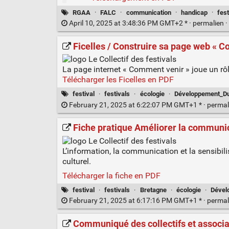
RGAA
·
FALC
·
communication
·
handicap
·
fest
April 10, 2025 at 3:48:36 PM GMT+2 * ·
permalien
·
Ficelles / Construire sa page web « Co
La page internet « Comment venir » joue un rôl
Télécharger les Ficelles en PDF
festival
·
festivals
·
écologie
·
Développement_Du
February 21, 2025 at 6:22:07 PM GMT+1 * ·
permal
Fiche pratique Améliorer la communicat
L’information, la communication et la sensibil
culturel.
Télécharger la fiche en PDF
festival
·
festivals
·
Bretagne
·
écologie
·
Dével
February 21, 2025 at 6:17:16 PM GMT+1 * ·
permal
Communiqué des collectifs et associati