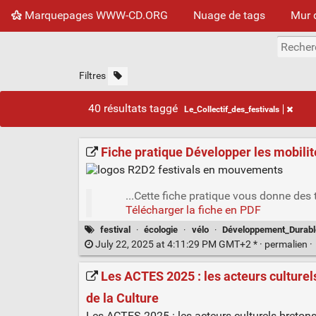
Marquepages WWW-CD.ORG
Nuage de tags
Mur 
Filtres
40 résultats taggé
Le_Collectif_des_festivals
Fiche pratique Développer les mobilités
...Cette fiche pratique vous donne des t
Télécharger la fiche en PDF
festival
·
écologie
·
vélo
·
Développement_Durabl
July 22, 2025 at 4:11:29 PM GMT+2 * ·
permalien
·
Les ACTES 2025 : les acteurs culturels
de la Culture
Les ACTES 2025 : les acteurs culturels bretons