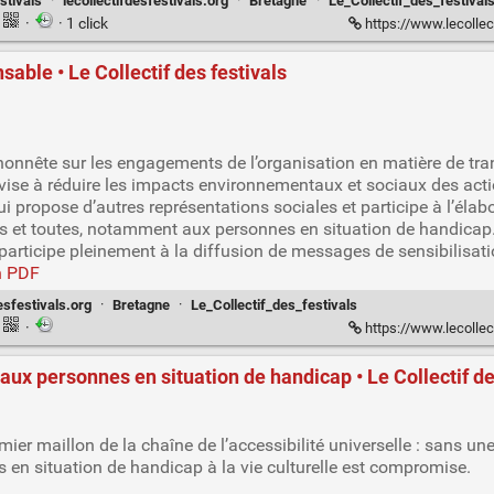
stivals
·
lecollectifdesfestivals.org
·
Bretagne
·
Le_Collectif_des_festival
·
· 1 click
https://www.lecollectifd
ble • Le Collectif des festivals
onnête sur les engagements de l’organisation en matière de tran
ise à réduire les impacts environnementaux et sociaux des acti
propose d’autres représentations sociales et participe à l’élab
s et toutes, notamment aux personnes en situation de handicap
rticipe pleinement à la diffusion de messages de sensibilisati
n PDF
esfestivals.org
·
Bretagne
·
Le_Collectif_des_festivals
·
https://www.lecollectifdesf
x personnes en situation de handicap • Le Collectif de
emier maillon de la chaîne de l’accessibilité universelle : sans 
s en situation de handicap à la vie culturelle est compromise.