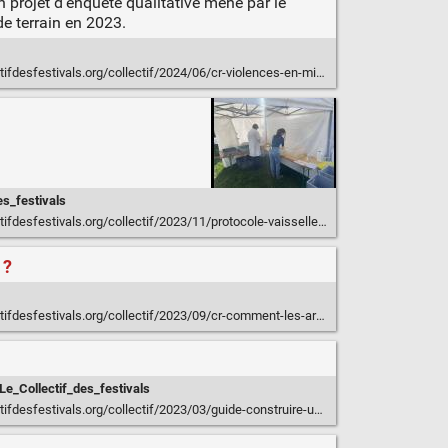
n projet d’enquête qualitative mené par le
e terrain en 2023.
esfestivals.org/collectif/2024/06/cr-violences-en-milieu-festif/
es_festivals
ifdesfestivals.org/collectif/2023/11/protocole-vaisselle/
 ?
collectif/2023/09/cr-comment-les-artistes-sengagent-ou-peuvent-iels-sengager-dans-la-transition-ecologique/
Le_Collectif_des_festivals
ivals.org/collectif/2023/03/guide-construire-un-protocole-de-lutte-contre-les-vss/