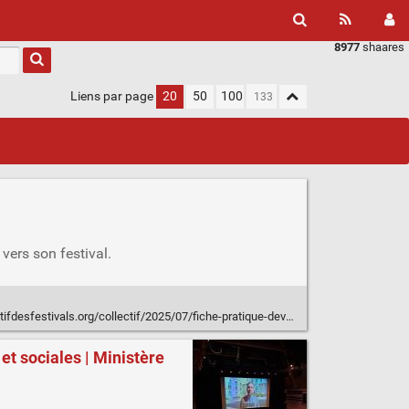
8977
shaares
Liens par page
20
50
100
 vers son festival.
s.org/collectif/2025/07/fiche-pratique-developper-les-mobilites-a-velo-pour-son-festival/
et sociales | Ministère