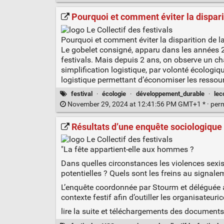
Pourquoi et comment éviter la dispariti
Pourquoi et comment éviter la disparition de l
Le gobelet consigné, apparu dans les années 
festivals. Mais depuis 2 ans, on observe un c
simplification logistique, par volonté écologiq
logistique permettant d’économiser les resso
festival
·
écologie
·
développement_durable
·
lec
November 29, 2024 at 12:41:56 PM GMT+1 * ·
per
Résultats d’une enquête sociologique su
"La fête appartient-elle aux hommes ?
Dans quelles circonstances les violences sexist
potentielles ? Quels sont les freins au signale
L’enquête coordonnée par Stourm et déléguée a
contexte festif afin d’outiller les organisateuri
lire la suite et téléchargements des documents 