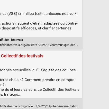
lles (VSS) en milieu festif, unissons nos voix
 actions risquent d’être inadaptées ou contre-
spositifs efficaces, et clarifier certaines
tif_des_festivals
collectif/2025/02/communique-des-collectifs-et-associations-de-prevention-des-violences-en-milieu-festif/
Collectif des festivals
sonnes accueillies, qu’il s’agisse des équipes,
critères choisir ? Comment prendre en compte
r ?
nts et leurs valeurs, Le Collectif des festivals
s, traiteurs…
ifdesfestivals.org/collectif/2025/01/charte-alimentation/