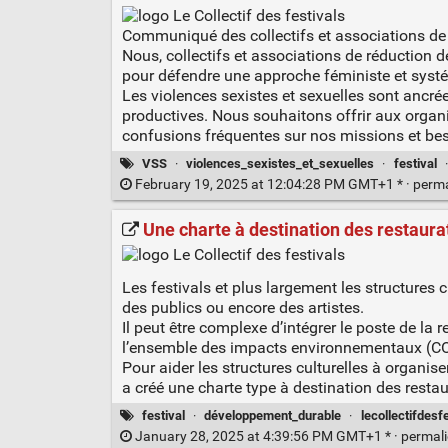
Communiqué des collectifs et associations de p
Nous, collectifs et associations de réduction d
pour défendre une approche féministe et syst
Les violences sexistes et sexuelles sont ancré
productives. Nous souhaitons offrir aux organis
confusions fréquentes sur nos missions et bes
VSS
·
violences_sexistes_et_sexuelles
·
festival
February 19, 2025 at 12:04:28 PM GMT+1 * ·
perm
Une charte à destination des restaurat
Les festivals et plus largement les structures 
des publics ou encore des artistes.
Il peut être complexe d’intégrer le poste de l
l’ensemble des impacts environnementaux (CO2,
Pour aider les structures culturelles à organis
a créé une charte type à destination des restau
festival
·
développement_durable
·
lecollectifdesf
January 28, 2025 at 4:39:56 PM GMT+1 * ·
permal