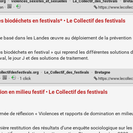
.org
·
violences_sexistes_et_sexuelles
·
Le_Collectif_des_festivals
·
Breta
ien
·
·
https://www.lecollectifd
 biodéchets en festivals* • Le Collectif des festivals
 basé dans les Landes œuvre au déploiement de la prévention e
s biodéchets en festival » qui reprend les différentes solutions 
al, le jour J et des solutions de traitement.
ollectifdesfestivals.org
·
Le_Collectif_des_festivals
·
Bretagne
·
·
· 1 click
https://www.lecollectif
n en milieu festif • Le Collectif des festivals
rnée de réflexion « Violences et rapports de domination en milieu
ière restitution des résultats d’une enquête sociologique sur les