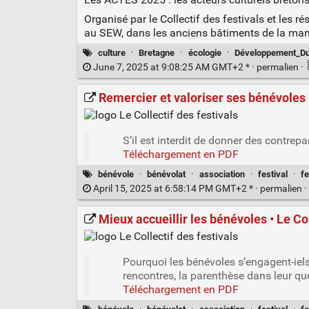
Organisé par le Collectif des festivals et les 
au SEW, dans les anciens bâtiments de la man
culture
·
Bretagne
·
écologie
·
Développement_Du
June 7, 2025 at 9:08:25 AM GMT+2 * ·
permalien
·
Remercier et valoriser ses bénévoles •
S’il est interdit de donner des contrepa
Téléchargement en PDF
bénévole
·
bénévolat
·
association
·
festival
·
fe
April 15, 2025 at 6:58:14 PM GMT+2 * ·
permalien
·
Mieux accueillir les bénévoles • Le Col
Pourquoi les bénévoles s’engagent-iels 
rencontres, la parenthèse dans leur quo
Téléchargement en PDF