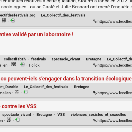
ientifiques relatives à cette question, Stourm a lancé en 2022 u
s sociologues Louise Gasté et Julie Besnard ont mené l’enquête d
lectifdesfestivals.org
·
Le_Collectif_des_festivals
·
·
https://www.lecollectifd
ative validé par un laboratoire !
·
collectifsbzh
·
festivals
·
spectacle_vivant
·
Bretagne
·
Le_Collectif_d
alien
·
·
· 1 click
https://www.lecollect
ou peuvent-iels s’engager dans la transition écologique
nt_Durable
·
Le_Collectif_des_festivals
·
Bretagne
malien
·
·
https://www.lecollectifdesfestivals.org/
e contre les VSS
·
spectacle_vivant
·
Bretagne
·
VSS
·
violences_sexistes_et_sexuelles
·
en
·
·
https://www.lecollectifdesfest