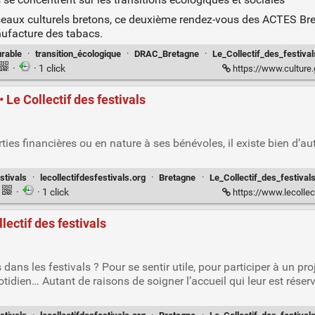
réseaux culturels bretons, ce deuxième rendez-vous des ACTES Bret
ufacture des tabacs.
rable
·
transition_écologique
·
DRAC_Bretagne
·
Le_Collectif_des_festival
·
· 1 click
https://www.culture.gouv.fr/regions/drac-bret
 Le Collectif des festivals
rties financières ou en nature à ses bénévoles, il existe bien d’au
stivals
·
lecollectifdesfestivals.org
·
Bretagne
·
Le_Collectif_des_festival
·
· 1 click
https://www.lecollectifdes
lectif des festivals
dans les festivals ? Pour se sentir utile, pour participer à un pro
tidien… Autant de raisons de soigner l’accueil qui leur est réserv