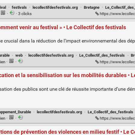
ival
·
festivals
·
lecollectifdesfestivals.org
·
Bretagne
·
Le_Collectif_des_
·
· 3 clicks
https://www.lecollectifdesfestivals.
mment venir au festival » • Le Collectif des festivals
e crucial dans la réduction de l’impact environnemental des dép
rable
·
web
·
lecollectifdesfestivals.org
·
Le_Collectif_des_festivals
·
Br
ien
·
·
https://www.lecollectifdesfesti
ion et la sensibilisation sur les mobilités durables • Le
isation des publics sont une clé de réussite importante d’une dé
oppement_Durable
·
lecollectifdesfestivals.org
·
Le_Collectif_des_festivals
ien
·
·
https://www.lecollectifdesfestivals.org/
ons de prévention des violences en milieu festif • Le Co