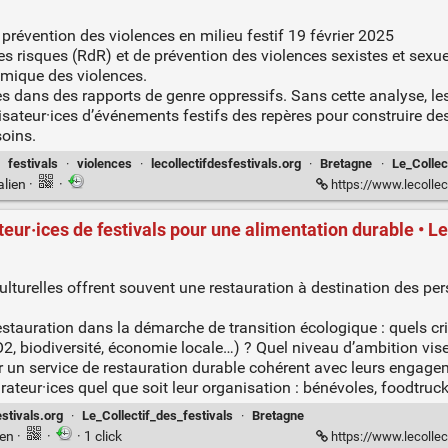
révention des violences en milieu festif 19 février 2025
es risques (RdR) et de prévention des violences sexistes et sexue
émique des violences.
es dans des rapports de genre oppressifs. Sans cette analyse, les
ateur·ices d’événements festifs des repères pour construire des di
oins.
·
festivals
·
violences
·
lecollectifdesfestivals.org
·
Bretagne
·
Le_Collec
alien
·
·
https://www.lecollectifdesfestivals.org/
eur·ices de festivals pour une alimentation durable • Le 
culturelles offrent souvent une restauration à destination des per
a restauration dans la démarche de transition écologique : quels 
 biodiversité, économie locale…) ? Quel niveau d’ambition vise
er un service de restauration durable cohérent avec leurs engageme
rateur·ices quel que soit leur organisation : bénévoles, foodtruck
estivals.org
·
Le_Collectif_des_festivals
·
Bretagne
ien
·
·
· 1 click
https://www.lecollect