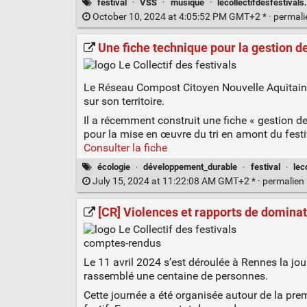
festival
·
VSS
·
musique
·
lecollectifdesfestivals
October 10, 2024 at 4:05:52 PM GMT+2 * ·
permal
Une fiche technique pour la gestion des
Le Réseau Compost Citoyen Nouvelle Aquitaine
sur son territoire.
Il a récemment construit une fiche « gestion de
pour la mise en œuvre du tri en amont du festiv
Consulter la fiche
écologie
·
développement_durable
·
festival
·
lec
July 15, 2024 at 11:22:08 AM GMT+2 * ·
permalien
[CR] Violences et rapports de dominatio
comptes-rendus
Le 11 avril 2024 s’est déroulée à Rennes la jou
rassemblé une centaine de personnes.
Cette journée a été organisée autour de la prem