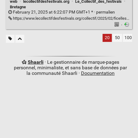
web
·
lecollectifdesfestivals.org
·
Le_Collectif_des_festivals
·
Bretagne
February 21, 2025 at 6:22:07 PM GMT+1 * ·
permalien
https://www.lecollectifdesfestivals.org/collectif/2025/02/ficelles-construire-sa-page-web-comment-venir-au-festival/
·
20
50
100
Shaarli
· Le gestionnaire de marque-pages
personnel, minimaliste, et sans base de données par
la communauté Shaarli ·
Documentation