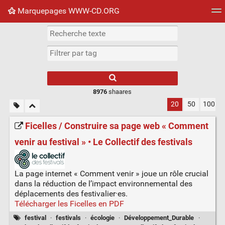
Marquepages WWW-CD.ORG
Nuage de tags
Mur d'images
Quotidien
Flux RS
8976
shaares
20
50
100
Ficelles / Construire sa page web « Comment
venir au festival » • Le Collectif des festivals
La page internet « Comment venir » joue un rôle crucial
dans la réduction de l’impact environnemental des
déplacements des festivalier·es.
Télécharger les Ficelles en PDF
festival
·
festivals
·
écologie
·
Développement_Durable
·