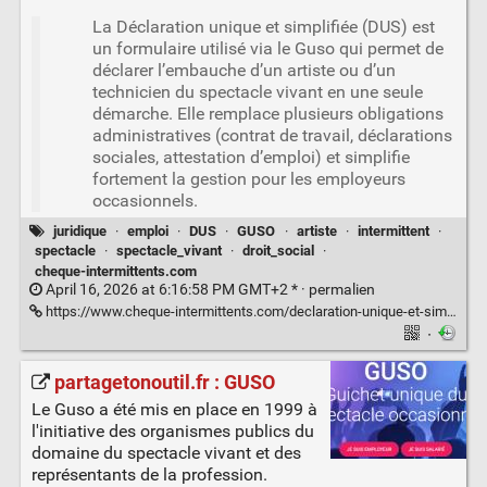
La Déclaration unique et simplifiée (DUS) est
un formulaire utilisé via le Guso qui permet de
déclarer l’embauche d’un artiste ou d’un
technicien du spectacle vivant en une seule
démarche. Elle remplace plusieurs obligations
administratives (contrat de travail, déclarations
sociales, attestation d’emploi) et simplifie
fortement la gestion pour les employeurs
occasionnels.
juridique
·
emploi
·
DUS
·
GUSO
·
artiste
·
intermittent
·
spectacle
·
spectacle_vivant
·
droit_social
·
cheque-intermittents.com
April 16, 2026 at 6:16:58 PM GMT+2 * ·
permalien
https://www.cheque-intermittents.com/declaration-unique-et-simplifiee-spectacle-definition-delai-et-fonctionnement/
·
partagetonoutil.fr : GUSO
Le Guso a été mis en place en 1999 à
l'initiative des organismes publics du
domaine du spectacle vivant et des
représentants de la profession.