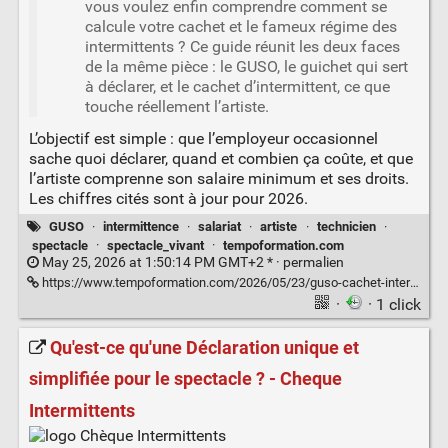
vous voulez enfin comprendre comment se
calcule votre cachet et le fameux régime des
intermittents ? Ce guide réunit les deux faces
de la même pièce : le GUSO, le guichet qui sert
à déclarer, et le cachet d’intermittent, ce que
touche réellement l’artiste.
L’objectif est simple : que l’employeur occasionnel
sache quoi déclarer, quand et combien ça coûte, et que
l’artiste comprenne son salaire minimum et ses droits.
Les chiffres cités sont à jour pour 2026.
GUSO
·
intermittence
·
salariat
·
artiste
·
technicien
·
spectacle
·
spectacle_vivant
·
tempoformation.com
May 25, 2026 at 1:50:14 PM GMT+2 * ·
permalien
https://www.tempoformation.com/2026/05/23/guso-cachet-intermittent-spectacle-guide-2026/
·
· 1 click
Qu'est-ce qu'une Déclaration unique et
simplifiée pour le spectacle ? - Cheque
Intermittents