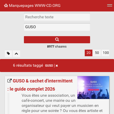
Marquepages WWW-CD.ORG
Nuage de tags
Mur d'images
Quotidien
Flux RS
8977
shaares
20
50
100
6 résultats taggé
GUSO
GUSO & cachet d'intermittent
: le guide complet 2026
Vous êtes une association, un
café-concert, une mairie ou un
organisateur qui veut payer un musicien en
règle pour une soirée ? Ou vous êtes artiste et