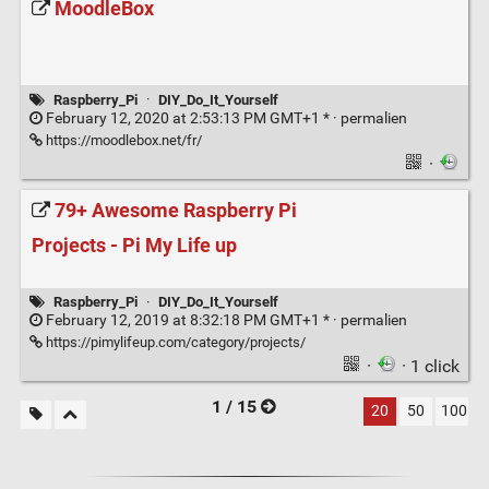
MoodleBox
Raspberry_Pi
·
DIY_Do_It_Yourself
February 12, 2020 at 2:53:13 PM GMT+1 * ·
permalien
https://moodlebox.net/fr/
·
79+ Awesome Raspberry Pi
Projects - Pi My Life up
Raspberry_Pi
·
DIY_Do_It_Yourself
February 12, 2019 at 8:32:18 PM GMT+1 * ·
permalien
https://pimylifeup.com/category/projects/
·
· 1 click
1 / 15
20
50
100