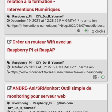
relation à la formation -
Interventions Numériques
Raspberry_Pi
·
DIY_Do_It_Yourself
December 19, 2021 at 12:28:52 PM GMT+1 * ·
permalien
https://interventions-numeriques.fr/blog/2020/04/07/moddle-box-une-autre-relation-a-la-formation/
·
· 2 clicks
Créer un routeur Wifi avec un
Raspberry Pi et RaspAP
Raspberry_Pi
·
DIY_Do_It_Yourself
October 26, 2021 at 12:35:39 PM GMT+2 * ·
permalien
https://www.it-connect.fr/creer-un-routeur-wifi-avec-un-raspberry-pi-et-raspap/
·
ANDRE-Ani/SRMonitor: Outil simple de
monitoring pour serveur web
wwwcdorg
·
Raspberry_Pi
·
github.com
·
DIY_Do_It_Yourself