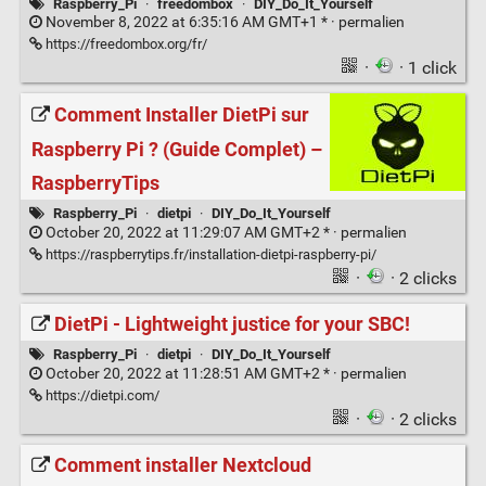
Raspberry_Pi
·
freedombox
·
DIY_Do_It_Yourself
November 8, 2022 at 6:35:16 AM GMT+1 * ·
permalien
https://freedombox.org/fr/
·
· 1 click
Comment Installer DietPi sur
Raspberry Pi ? (Guide Complet) –
RaspberryTips
Raspberry_Pi
·
dietpi
·
DIY_Do_It_Yourself
October 20, 2022 at 11:29:07 AM GMT+2 * ·
permalien
https://raspberrytips.fr/installation-dietpi-raspberry-pi/
·
· 2 clicks
DietPi - Lightweight justice for your SBC!
Raspberry_Pi
·
dietpi
·
DIY_Do_It_Yourself
October 20, 2022 at 11:28:51 AM GMT+2 * ·
permalien
https://dietpi.com/
·
· 2 clicks
Comment installer Nextcloud