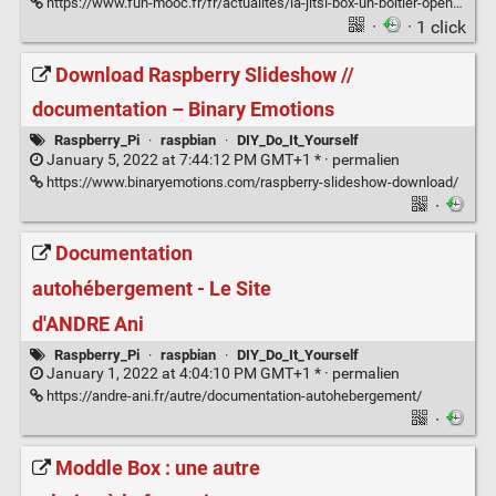
https://www.fun-mooc.fr/fr/actualites/la-jitsi-box-un-boitier-opensource-pour-hybrider-lenseignement-e/
·
· 1 click
Download Raspberry Slideshow //
documentation – Binary Emotions
Raspberry_Pi
·
raspbian
·
DIY_Do_It_Yourself
January 5, 2022 at 7:44:12 PM GMT+1 * ·
permalien
https://www.binaryemotions.com/raspberry-slideshow-download/
·
Documentation
autohébergement - Le Site
d'ANDRE Ani
Raspberry_Pi
·
raspbian
·
DIY_Do_It_Yourself
January 1, 2022 at 4:04:10 PM GMT+1 * ·
permalien
https://andre-ani.fr/autre/documentation-autohebergement/
·
Moddle Box : une autre