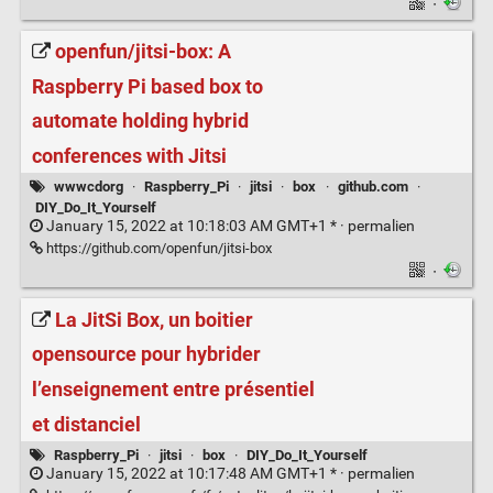
·
openfun/jitsi-box: A
Raspberry Pi based box to
automate holding hybrid
conferences with Jitsi
wwwcdorg
·
Raspberry_Pi
·
jitsi
·
box
·
github.com
·
DIY_Do_It_Yourself
January 15, 2022 at 10:18:03 AM GMT+1 * ·
permalien
https://github.com/openfun/jitsi-box
·
La JitSi Box, un boitier
opensource pour hybrider
l’enseignement entre présentiel
et distanciel
Raspberry_Pi
·
jitsi
·
box
·
DIY_Do_It_Yourself
January 15, 2022 at 10:17:48 AM GMT+1 * ·
permalien