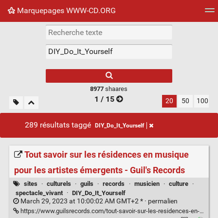
Marquepages WWW-CD.ORG
Nuage de tags
Mur d'images
Quotidien
Flux RS
8977
shaares
1 / 15
20
50
100
289 résultats taggé
DIY_Do_It_Yourself
Tout savoir sur les résidences en musique
pour les artistes émergents - Guil's Records
sites
·
culturels
·
guils
·
records
·
musicien
·
culture
·
spectacle_vivant
·
DIY_Do_It_Yourself
March 29, 2023 at 10:00:02 AM GMT+2 * ·
permalien
https://www.guilsrecords.com/tout-savoir-sur-les-residences-en-musique-pour-les-artistes-emergents/