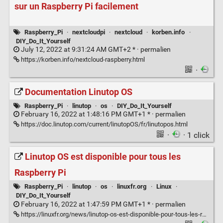
sur un Raspberry Pi facilement
Raspberry_Pi
·
nextcloudpi
·
nextcloud
·
korben.info
·
DIY_Do_It_Yourself
July 12, 2022 at 9:31:24 AM GMT+2 * ·
permalien
https://korben.info/nextcloud-raspberry.html
·
Documentation Linutop OS
Raspberry_Pi
·
linutop
·
os
·
DIY_Do_It_Yourself
February 16, 2022 at 1:48:16 PM GMT+1 * ·
permalien
https://doc.linutop.com/current/linutopOS/fr/linutopos.html
·
· 1 click
Linutop OS est disponible pour tous les
Raspberry Pi
Raspberry_Pi
·
linutop
·
os
·
linuxfr.org
·
Linux
·
DIY_Do_It_Yourself
February 16, 2022 at 1:47:59 PM GMT+1 * ·
permalien
https://linuxfr.org/news/linutop-os-est-disponible-pour-tous-les-raspberry-pi