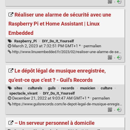
·
Réaliser une alarme de sécurité avec une
Raspberry Pi et Home Assistant | Linux
Embedded
Raspberry_Pi
·
DIY_Do_It_Yourself
March 2, 2023 at 7:32:51 PM GMT+1 * ·
permalien
http://www.linuxembedded.fr/2023/02/realiser-une-alarme-de-securite-avec-une-raspberry-pi-et-home-assistant
·
Le dépôt légal de musique enregistrée,
qu’est-ce que c’est ? - Guil's Records
sites
·
culturels
·
guils
·
records
·
musicien
·
culture
·
spectacle_vivant
·
DIY_Do_It_Yourself
December 21, 2022 at 9:03:47 AM GMT+1 * ·
permalien
https://www.guilsrecords.com/le-depot-legal-de-musique-enregistree-quest-ce-que-cest/
·
– Un serveur personnel à domicile