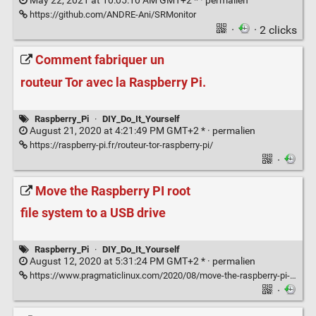
May 22, 2021 at 10:05:10 AM GMT+2 * ·
permalien
https://github.com/ANDRE-Ani/SRMonitor
·
· 2 clicks
Comment fabriquer un
routeur Tor avec la Raspberry Pi.
Raspberry_Pi
·
DIY_Do_It_Yourself
August 21, 2020 at 4:21:49 PM GMT+2 * ·
permalien
https://raspberry-pi.fr/routeur-tor-raspberry-pi/
·
Move the Raspberry PI root
file system to a USB drive
Raspberry_Pi
·
DIY_Do_It_Yourself
August 12, 2020 at 5:31:24 PM GMT+2 * ·
permalien
https://www.pragmaticlinux.com/2020/08/move-the-raspberry-pi-root-file-system-to-a-usb-drive/
·