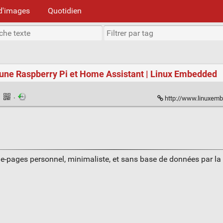
d'images
Quotidien
 une Raspberry Pi et Home Assistant | Linux Embedded
·
·
http://www.linuxembedded.fr/2
ue-pages personnel, minimaliste, et sans base de données par l