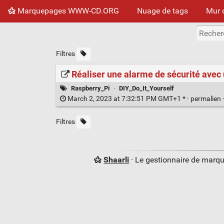
Marquepages WWW-CD.ORG
Nuage de tags
Mur 
Filtres
Réaliser une alarme de sécurité avec
Raspberry_Pi
·
DIY_Do_It_Yourself
March 2, 2023 at 7:32:51 PM GMT+1 * ·
permalien
Filtres
Shaarli
· Le gestionnaire de marq