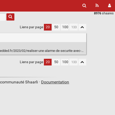
8976
shaares
Liens par page
20
50
100
023/02/realiser-une-alarme-de-securite-avec-une-raspberry-pi-et-home-assistant
Liens par page
20
50
100
a communauté Shaarli ·
Documentation