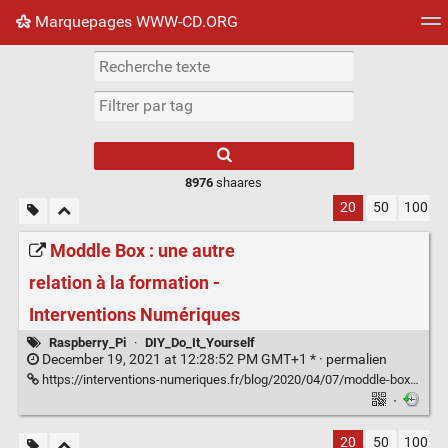
Marquepages WWW-CD.ORG
Nuage de tags
Mur d'images
Quotidien
Flux RS
8976
shaares
20
50
100
Moddle Box : une autre
relation à la formation -
Interventions Numériques
Raspberry_Pi
·
DIY_Do_It_Yourself
December 19, 2021 at 12:28:52 PM GMT+1 * ·
permalien
https://interventions-numeriques.fr/blog/2020/04/07/moddle-box-une-autre-relation-a-la-formation/
·
20
50
100