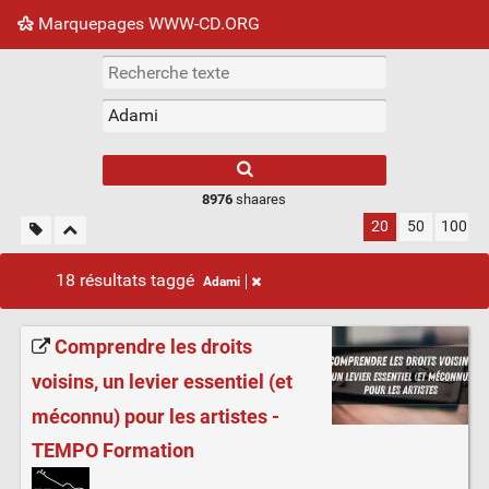
Marquepages WWW-CD.ORG
Nuage de tags
Mur d'images
Quotidien
Flux RS
8976
shaares
20
50
100
18 résultats taggé
Adami
Comprendre les droits
voisins, un levier essentiel (et
méconnu) pour les artistes -
TEMPO Formation