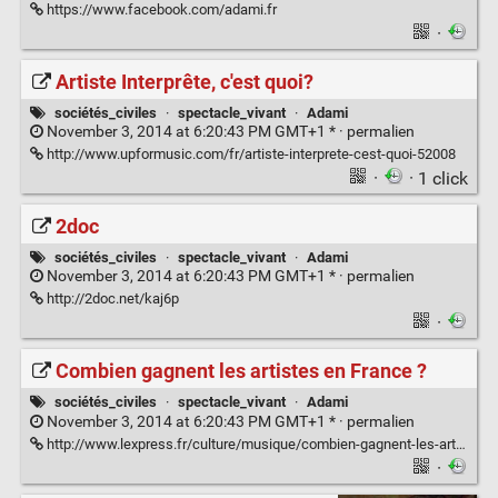
https://www.facebook.com/adami.fr
·
Artiste Interprête, c'est quoi?
sociétés_civiles
·
spectacle_vivant
·
Adami
November 3, 2014 at 6:20:43 PM GMT+1 * ·
permalien
http://www.upformusic.com/fr/artiste-interprete-cest-quoi-52008
·
· 1 click
2doc
sociétés_civiles
·
spectacle_vivant
·
Adami
November 3, 2014 at 6:20:43 PM GMT+1 * ·
permalien
http://2doc.net/kaj6p
·
Combien gagnent les artistes en France ?
sociétés_civiles
·
spectacle_vivant
·
Adami
November 3, 2014 at 6:20:43 PM GMT+1 * ·
permalien
http://www.lexpress.fr/culture/musique/combien-gagnent-les-artistes-en-france_1214887.html
·