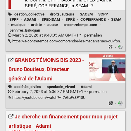
SPRÉ, COPIEFRANCE, la SEAM…?
gestion_collective
·
droits_auteurs
·
SACEM
·
SCPP
·
SPPF
·
ADAMI
·
SPEDIDAM
·
SPRÉ
·
COPIEFRANCE
·
SEAM
·
musique
·
artiste
·
auteur
·
a-contretemps.com
·
Jennifer_Eskidjian
March 2, 2026 at 9:40:05 AM GMT+1 * ·
permalien
https://a-contretemps.com/comprendre-les-mecanismes-qui-font-tourner-le-monde-de-la-musique/
·
GRANDS TÉMOINS BIS 2023 -
Bruno Boutleux, Directeur
général de l’Adami
sociétés_civiles
·
spectacle_vivant
·
Adami
February 2, 2023 at 6:06:37 PM GMT+1 * ·
permalien
https://youtube.com/watch?v=7rGuFx8P18U
·
Je cherche un financement pour mon projet
artistique - Adami