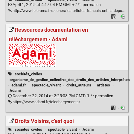
April 1, 2015 at 4:17:04 PM GMT+2 * ·
permalien
http://www.telerama.fr/scenes/les-artistes-francais-ont-ils-depose-les-armes,124285.php
·
Ressources documentation en
téléchargement - Adami
sociétés_civiles
·
organisme_de_gestion_collective_des_droits_des_artistes_interprètes
·
adami.fr
·
spectacle_vivant
·
droits_auteurs
·
artistes
·
Adami
December 22, 2014 at 2:25:08 PM GMT+1 * ·
permalien
https://www.adami.fr/telechargements/
·
Droits Voisins, c’est quoi
sociétés_civiles
·
spectacle_vivant
·
Adami