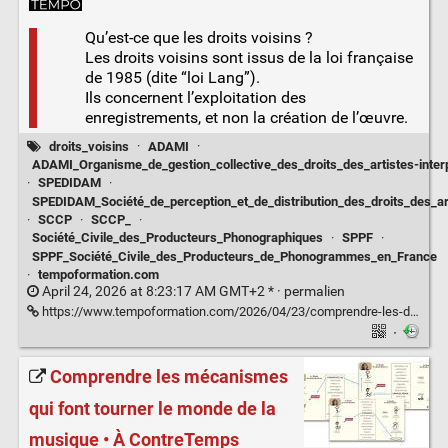
Qu’est-ce que les droits voisins ?
Les droits voisins sont issus de la loi française
de 1985 (dite “loi Lang”).
Ils concernent l’exploitation des
enregistrements, et non la création de l’œuvre.
droits_voisins
·
ADAMI
·
ADAMI_Organisme_de_gestion_collective_des_droits_des_artistes-inter
·
SPEDIDAM
·
SPEDIDAM_Société_de_perception_et_de_distribution_des_droits_des_art
·
SCCP
·
SCCP_
·
Société_Civile_des_Producteurs_Phonographiques
·
SPPF
·
SPPF_Société_Civile_des_Producteurs_de_Phonogrammes_en_France
·
tempoformation.com
April 24, 2026 at 8:23:17 AM GMT+2 * ·
permalien
https://www.tempoformation.com/2026/04/23/comprendre-les-droits-voisins-un-levier-essentiel-et-meconnu-pour-les-artistes/
·
Comprendre les mécanismes
qui font tourner le monde de la
musique • À ContreTemps