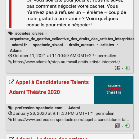
pas comment négocier votre cachet. Vous
n’arrivez pas à refuser un – énième – coup de
main gratuit à un « ami » ? Voici quelques
conseils pour mieux négocier !
sociétés_civiles
·
organisme_de_gestion_collective_des_droits_des_artistes_interprètes
·
adami.fr
·
spectacle_vivant
·
droits_auteurs
·
artistes
·
Adami
October 11, 2021 at 11:10:59 AM GMT+2 * ·
permalien
https://www.adami.fr/stop-au-travail-gratis-artiste-interprete/
·
Appel à Candidatures Talents
Adami Théâtre 2020
profession-spectacle.com
·
Adami
January 28, 2020 at 9:11:33 PM GMT+1 * ·
permalien
https://www.profession-spectacle.com/appel-a-candidatures-talents-adami-theatre-2020/
·