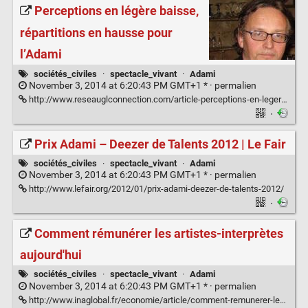
Perceptions en légère baisse,
répartitions en hausse pour
l’Adami
sociétés_civiles
·
spectacle_vivant
·
Adami
November 3, 2014 at 6:20:43 PM GMT+1 * ·
permalien
http://www.reseauglconnection.com/article-perceptions-en-legere-baisse-repartitions-en-hausse-pour-l-adami-120458990.html
·
Prix Adami – Deezer de Talents 2012 | Le Fair
sociétés_civiles
·
spectacle_vivant
·
Adami
November 3, 2014 at 6:20:43 PM GMT+1 * ·
permalien
http://www.lefair.org/2012/01/prix-adami-deezer-de-talents-2012/
·
Comment rémunérer les artistes-interprètes
aujourd'hui
sociétés_civiles
·
spectacle_vivant
·
Adami
November 3, 2014 at 6:20:43 PM GMT+1 * ·
permalien
http://www.inaglobal.fr/economie/article/comment-remunerer-les-artistes-interpretes-aujourdhui-7581