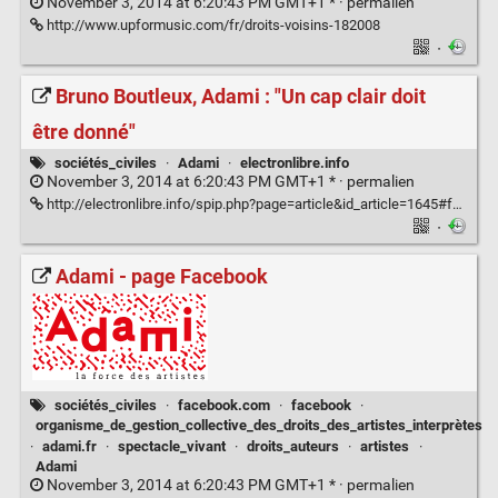
November 3, 2014 at 6:20:43 PM GMT+1 * ·
permalien
http://www.upformusic.com/fr/droits-voisins-182008
·
Bruno Boutleux, Adami : "Un cap clair doit
être donné"
sociétés_civiles
·
Adami
·
electronlibre.info
November 3, 2014 at 6:20:43 PM GMT+1 * ·
permalien
http://electronlibre.info/spip.php?page=article&id_article=1645#forum21094
·
Adami - page Facebook
sociétés_civiles
·
facebook.com
·
facebook
·
organisme_de_gestion_collective_des_droits_des_artistes_interprètes
·
adami.fr
·
spectacle_vivant
·
droits_auteurs
·
artistes
·
Adami
November 3, 2014 at 6:20:43 PM GMT+1 * ·
permalien