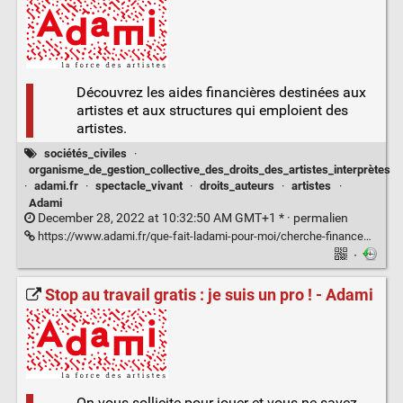
Découvrez les aides financières destinées aux
artistes et aux structures qui emploient des
artistes.
sociétés_civiles
·
organisme_de_gestion_collective_des_droits_des_artistes_interprètes
·
adami.fr
·
spectacle_vivant
·
droits_auteurs
·
artistes
·
Adami
December 28, 2022 at 10:32:50 AM GMT+1 * ·
permalien
https://www.adami.fr/que-fait-ladami-pour-moi/cherche-financement-projet-artistique/
·
Stop au travail gratis : je suis un pro ! - Adami
On vous sollicite pour jouer et vous ne savez