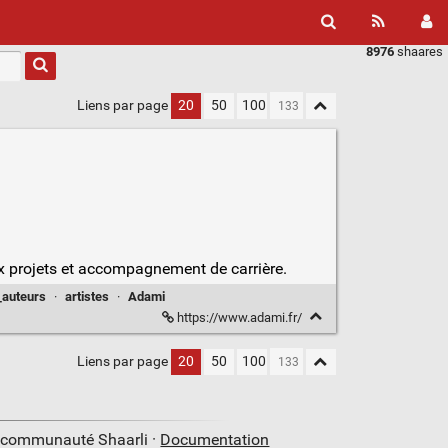
8976
shaares
Liens par page
20
50
100
aux projets et accompagnement de carrière.
_auteurs
·
artistes
·
Adami
https://www.adami.fr/
Liens par page
20
50
100
a communauté Shaarli ·
Documentation