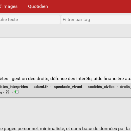
d'images
Quotidien
rètes : gestion des droits, défense des intérêts, aide financière 
istes_interprètes
·
adami.fr
·
spectacle_vivant
·
sociétés_civiles
·
droits
en
·
·
ue-pages personnel, minimaliste, et sans base de données par l