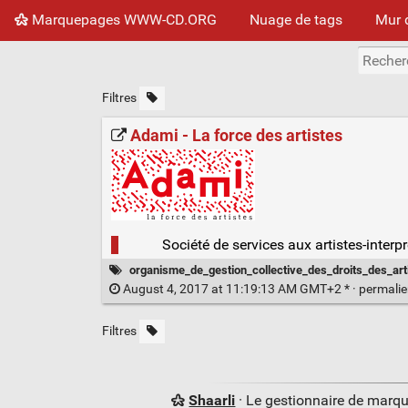
Marquepages WWW-CD.ORG
Nuage de tags
Mur 
Filtres
Adami - La force des artistes
Société de services aux artistes-interp
organisme_de_gestion_collective_des_droits_des_art
August 4, 2017 at 11:19:13 AM GMT+2 * ·
permali
Filtres
Shaarli
· Le gestionnaire de marq