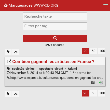
Marquepages WWW-CD.ORG
Nuage de tags
Mur d'images
Quotidien
Flux RS
8976
shaares
20
50
100
Combien gagnent les artistes en France ?
sociétés_civiles
·
spectacle_vivant
·
Adami
November 3, 2014 at 6:20:43 PM GMT+1 * ·
permalien
http://www.lexpress.fr/culture/musique/combien-gagnent-les-artistes-en-france_1214887.html
·
20
50
100