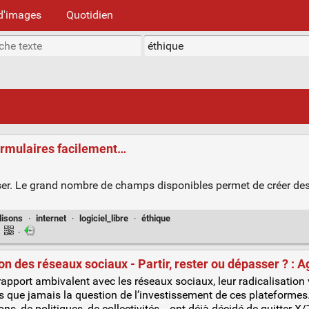
d'images
Quotidien
ormulaires facilement…
ser. Le grand nombre de champs disponibles permet de créer de
lisons
·
internet
·
logiciel_libre
·
éthique
·
·
ion des réseaux sociaux - Partir, rester ou dépasser ? : Ag
 rap­port ambi­va­lent avec les réseaux sociaux, leur radi­ca­li­sa­tio
us que jamais la ques­tion de l’investissement de ces pla­te­formes
, de poli­tiques, de col­lec­ti­vi­tés… ont déjà déci­dé de quit­ter X