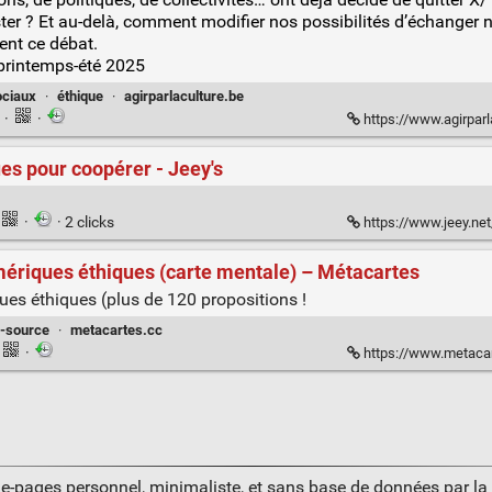
s­ter ? Et au-delà, com­ment modi­fier nos pos­si­bi­li­tés d’échange
sent ce débat.
 printemps-été 2025
ociaux
·
éthique
·
agirparlaculture.be
n
·
·
https://www.agirparlacultu
ues pour coopérer - Jeey's
·
· 2 clicks
https://www.jeey.net/d
mériques éthiques (carte mentale) – Métacartes
ues éthiques (plus de 120 propositions !
-source
·
metacartes.cc
·
https://www.metacartes.cc
ue-pages personnel, minimaliste, et sans base de données par l