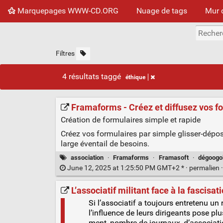
Marquepages WWW-CD.ORG
Nuage de tags
Mur 
Filtres
4 résultats taggé
éthique
Framaforms - Créez et diffusez vos f
Création de formulaires simple et rapide
Créez vos formulaires par simple glisser-dépo
large éventail de besoins.
association
·
Framaforms
·
Framasoft
·
dégoogo
June 12, 2025 at 1:25:50 PM GMT+2 * ·
permalien
L’associatif militant face à la fascisat
Si l’associatif a tou­jours entre­te­nu un
l’influence de leurs diri­geants pose pl
ment, nombre de jour­naux, d’associations