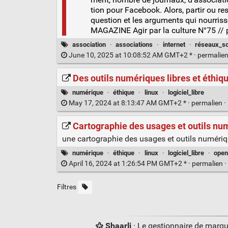
tion pour Face­book. Alors, par­tir ou re
ques­tion et les argu­ments qui nour­ris
MAGAZINE Agir par la culture N°75 //
association
·
associations
·
internet
·
réseaux_s
June 10, 2025 at 10:08:52 AM GMT+2 * ·
permalie
Des outils numériques libres et éthiq
numérique
·
éthique
·
linux
·
logiciel_libre
May 17, 2024 at 8:13:47 AM GMT+2 * ·
permalien
·
Cartographie des usages et outils nu
une cartographie des usages et outils numériq
numérique
·
éthique
·
linux
·
logiciel_libre
·
open
April 16, 2024 at 1:26:54 PM GMT+2 * ·
permalien
·
Filtres
Shaarli
· Le gestionnaire de marq