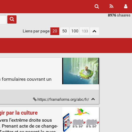
8976
shaares
Liens par page
20
50
100
s formulaires couvrant un
https://framaforms.org/abc/fr/
ir par la culture
n vers l’extrême droite sous
. Pre­nant acte de ce chan­ge­
/Twitter et se posent la ques­