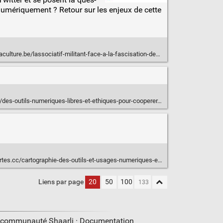
r numé­ri­que­ment ? Retour sur les enjeux de cette
re.be/lassociatif-militant-face-a-la-fascisation-des-reseaux-sociaux/
es-outils-numeriques-libres-et-ethiques-pour-cooperer.html
/cartographie-des-outils-et-usages-numeriques-ethiques-carte-mentale/
Liens par page
20
50
100
a communauté Shaarli ·
Documentation